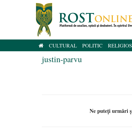
Sari
la
conținut
CULTURAL
POLITIC
RELIGIOS
justin-parvu
Ne puteți urmări 