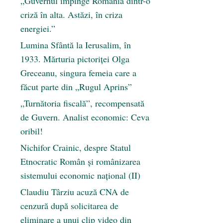
„Guvernul împinge România dintr-o
criză în alta. Astăzi, în criza
energiei.”
Lumina Sfântă la Ierusalim, în
1933. Mărturia pictoriței Olga
Greceanu, singura femeia care a
făcut parte din „Rugul Aprins”
„Turnătoria fiscală”, recompensată
de Guvern. Analist economic: Ceva
oribil!
Nichifor Crainic, despre Statul
Etnocratic Român şi românizarea
sistemului economic naţional (II)
Claudiu Târziu acuză CNA de
cenzură după solicitarea de
eliminare a unui clip video din