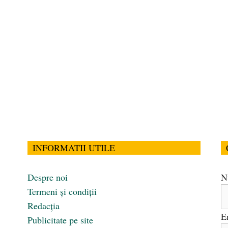
INFORMATII UTILE
Despre noi
N
Termeni și condiții
Redacția
E
Publicitate pe site