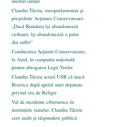
mediul online
Claudiu Târziu, europarlamentar și
președinte Acțiunea Conservatoare:
„Dacă România își abandonează
ciobanii, își abandonează o parte
din suflet”
Conducerea Acțiunii Conservatoare,
la Aiud, în campania națională
pentru abrogarea Legii Vexler
Claudiu Târziu acuză USR că atacă
Biserica după apelul unei deputate
privind ora de Religie
Val de incidente cibernetice în
instituțiile statului. Claudiu Târziu
cere audit și răspundere publică