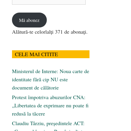
de
email
Mă abonez
Alătură-te celorlalți 371 de abonați.
CELE MAI CITITE
Ministerul de Interne: Noua carte de
identitate fără cip NU este
document de călătorie
Protest împotriva abuzurilor CNA:
„Libertatea de exprimare nu poate fi
redusă la tăcere
Claudiu Târziu, președintele ACT: