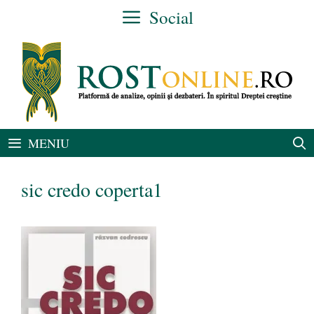
Sari
Social
la
conținut
MENIU
sic credo coperta1