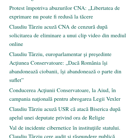
Protest împotriva abuzurilor CNA: „Libertatea de
exprimare nu poate fi redusă la tăcere
Claudiu Târziu acuză CNA de cenzură după
solicitarea de eliminare a unui clip video din mediul
online
Claudiu Târziu, europarlamentar și președinte
Acțiunea Conservatoare: „Dacă România își
abandonează ciobanii, își abandonează o parte din
suflet”
Conducerea Acțiunii Conservatoare, la Aiud, în
campania națională pentru abrogarea Legii Vexler
Claudiu Târziu acuză USR că atacă Biserica după
apelul unei deputate privind ora de Religie
Val de incidente cibernetice în instituțiile statului.
Claudiu Târziu cere audit și răspundere publică