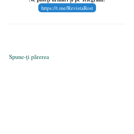
https://t.me/RevistaRost
Spune-ți părerea