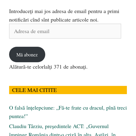
Introduceți mai jos adresa de email pentru a primi
notificări cînd sînt publicate articole noi.
Adresa
de
email
Mă abonez
Alătură-te celorlalți 371 de abonați.
CELE MAI CITITE
O falsă înțelepciune: „Fă-te frate cu dracul, pînă treci
puntea!”
Claudiu Târziu, președintele ACT: „Guvernul
împinge România dintr-o criză în alta. Astăzi, în