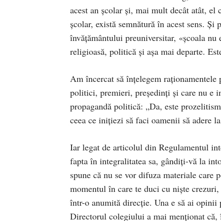
acest an școlar și, mai mult decât atât, el
școlar, există semnătură în acest sens. Și 
învățământului preuniversitar, «școala nu 
religioasă, politică și așa mai departe. Este
Am încercat să înțelegem raționamentele pe
politici, premieri, președinți și care nu e i
propagandă politică: „Da, este prozelitism 
ceea ce inițiezi să faci oamenii să adere l
Iar legat de articolul din Regulamentul i
fapta în integralitatea sa, gândiți-vă la in
spune că nu se vor difuza materiale care po
momentul în care te duci cu niște crezuri, 
într-o anumită direcție. Una e să ai opinii
Directorul colegiului a mai menționat că, î