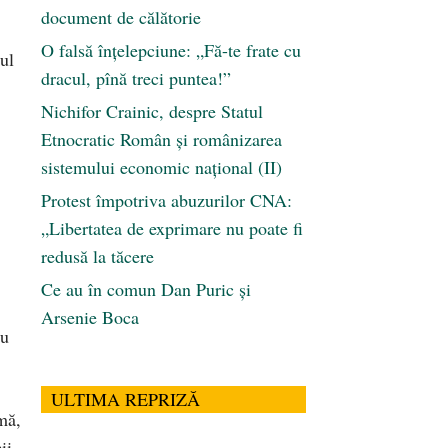
document de călătorie
O falsă înțelepciune: „Fă-te frate cu
tul
dracul, pînă treci puntea!”
Nichifor Crainic, despre Statul
Etnocratic Român şi românizarea
sistemului economic naţional (II)
Protest împotriva abuzurilor CNA:
„Libertatea de exprimare nu poate fi
redusă la tăcere
Ce au în comun Dan Puric şi
Arsenie Boca
au
ULTIMA REPRIZĂ
mă,
ii