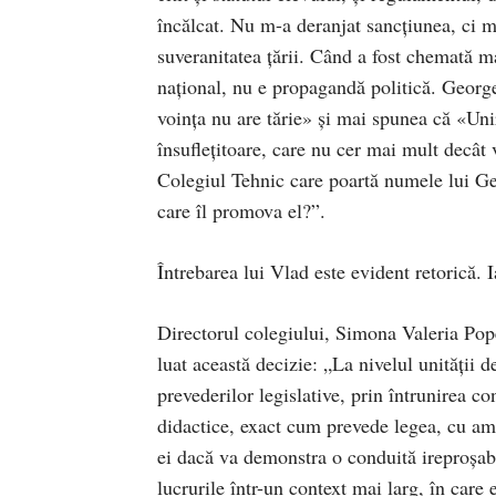
încălcat. Nu m-a deranjat sancțiunea, ci mo
suveranitatea țării. Când a fost chemată m
național, nu e propagandă politică. George
voința nu are tărie» și mai spunea că «Uni
însuflețitoare, care nu cer mai mult decât 
Colegiul Tehnic care poartă numele lui Ge
care îl promova el?”.
Întrebarea lui Vlad este evident retorică. 
Directorul colegiului, Simona Valeria Pope
luat această decizie: „La nivelul unității 
prevederilor legislative, prin întrunirea co
didactice, exact cum prevede legea, cu am
ei dacă va demonstra o conduită ireproșabil
lucrurile într-un context mai larg, în care 