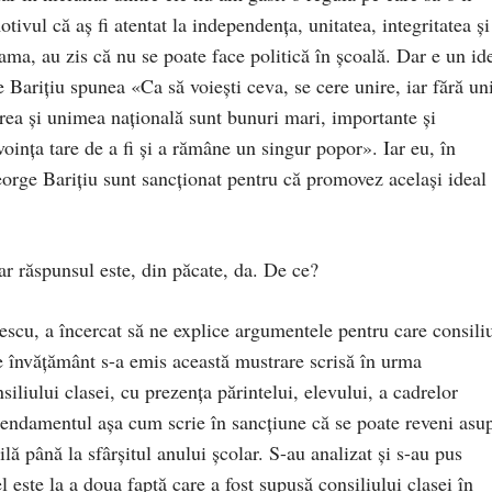
tivul că aș fi atentat la independența, unitatea, integritatea și
ama, au zis că nu se poate face politică în școală. Dar e un id
 Barițiu spunea «Ca să voiești ceva, se cere unire, iar fără un
rea și unimea națională sunt bunuri mari, importante și
voința tare de a fi și a rămâne un singur popor». Iar eu, în
orge Barițiu sunt sancționat pentru că promovez același ideal
Iar răspunsul este, din păcate, da. De ce?
scu, a încercat să ne explice argumentele pentru care consiliu
de învățământ s-a emis această mustrare scrisă în urma
nsiliului clasei, cu prezența părintelui, elevului, a cadrelor
endamentul așa cum scrie în sancțiune că se poate reveni asu
ă până la sfârșitul anului școlar. S-au analizat și s-au pus
el este la a doua faptă care a fost supusă consiliului clasei în