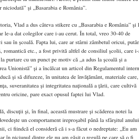
r niciodată” și „Basarabia e România”.
toria, Vlad a dus câteva stikere cu „Basarabia e România” și 
r le-a dat colegilor care i-au cerut. În total, vreo 30-40 de
i sau în școală. Fapta lui, care ar stârni zâmbetul oricui, putâ
, romantică etc., a fost privită altfel de consiliul școlii, care i-
a la purtare cu un punct pe motiv că „a adus la școală și a
rea Unionistă” și a încălcat un articol din Regulamentul inter
 aducă și să difuzeze, în unitatea de învățământ, materiale care,
ța, suveranitatea și integritatea națională a țării, care cultivă
entru oricine, pare exact opusul faptei lui Vlad.
, discuții și, în final, această mustrare și scăderea notei la
 dovedește un comportament ireproșabil până la sfârșitul anului
ii, ci fiindcă el consideră că i s-a făcut o nedreptate: „Eu am
 dar în niciunul dintre ele nu am găsit o regulă pe care să o fi