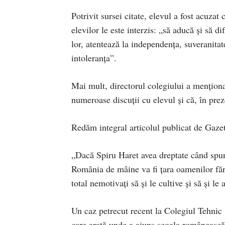
Potrivit sursei citate, elevul a fost acuzat
elevilor le este interzis: „să aducă și să d
lor, atentează la independența, suveranitatea
intoleranța”.
Mai mult, directorul colegiului a menționat
numeroase discuții cu elevul și că, în pre
Redăm integral articolul publicat de Gaz
„Dacă Spiru Haret avea dreptate când spune
România de mâine va fi țara oamenilor fără 
total nemotivați să și le cultive și să și le
Un caz petrecut recent la Colegiul Tehnic
care arată unde a ajuns școala românească (