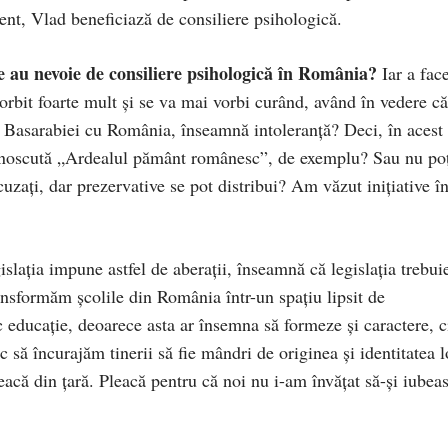
zent, Vlad beneficiază de consiliere psihologică.
ce au nevoie de consiliere psihologică în România?
Iar a fac
vorbit foarte mult și se va mai vorbi curând, având în vedere că
 Basarabiei cu România, înseamnă intoleranță? Deci, în acest
 cunoscută „Ardealul pământ românesc”, de exemplu? Sau nu po
ați, dar prezervative se pot distribui? Am văzut inițiative î
lația impune astfel de aberații, înseamnă că legislația trebui
nsformăm școlile din România într-un spațiu lipsit de
 educație, deoarece asta ar însemna să formeze și caractere, c
oc să încurajăm tinerii să fie mândri de originea și identitatea l
eacă din țară. Pleacă pentru că noi nu i-am învățat să-și iubea