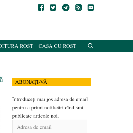
DITURA ROST
CASA CU ROST
ă
ABONAȚI-VĂ
Introduceți mai jos adresa de email
pentru a primi notificări cînd sînt
publicate articole noi.
Adresa
de