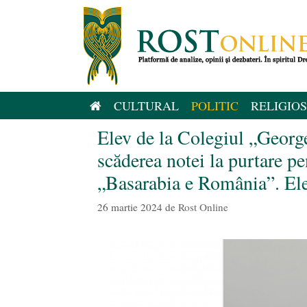
Sari
la
conținut
CULTURAL
POLITIC
RELIGIOS
Elev de la Colegiul „Georg
scăderea notei la purtare pe
„Basarabia e România”. Elev
26 martie 2024
de
Rost Online