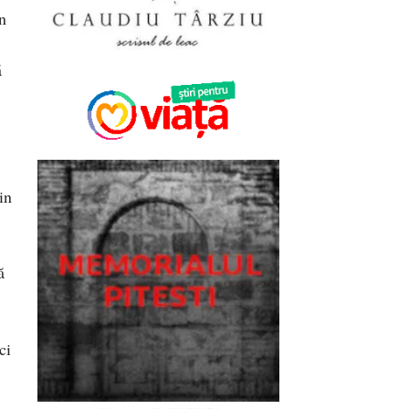
an
ă
in
ă
ci