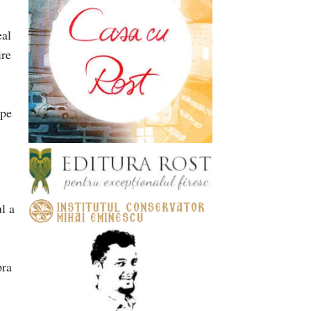
eal
ire
 pe
l a
pra