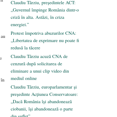
Claudiu Târziu, președintele ACT:
„Guvernul împinge România dintr-o
criză în alta. Astăzi, în criza
energiei.”
Protest împotriva abuzurilor CNA:
 au
„Libertatea de exprimare nu poate fi
redusă la tăcere
Claudiu Târziu acuză CNA de
u
cenzură după solicitarea de
eliminare a unui clip video din
mediul online
 în
Claudiu Târziu, europarlamentar și
președinte Acțiunea Conservatoare:
„Dacă România își abandonează
ciobanii, își abandonează o parte
din suflet”