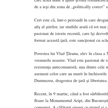
de a ieși din zona de „politically corect” s
Cert este că, într-o perioadă în care drogur
afiș al știrilor, iar studiile arată că tot ma
pasionat de istorie recentă, care își dezvolt
format această țară, este sancționat cu scă
Povestea lui Vlad Țăranu, elev în clasa a 
vremurile noastre. Vlad este pasionat de i
rezistența anticomunistă, una dintre cele m
asemeni celor care au murit în închisorile
Dumnezeu, dragostea de țară și libertatea.
Recent, în 9 martie, când a fost sărbătorită
floare la Monumentul Aripi, din București,
comunist. A călătorit singur cu trenul și a