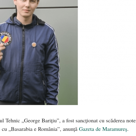
ul Tehnic „George Barițiu”, a fost sancționat cu scăderea note
ere cu „Basarabia e România”, anunță
Gazeta de Maramureș
.