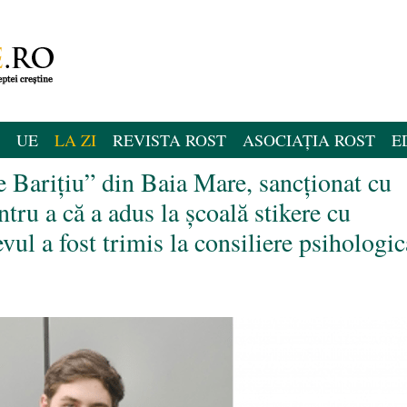
UE
LA ZI
REVISTA ROST
ASOCIAȚIA ROST
E
e Barițiu” din Baia Mare, sancționat cu
ntru a că a adus la școală stikere cu
ul a fost trimis la consiliere psihologic