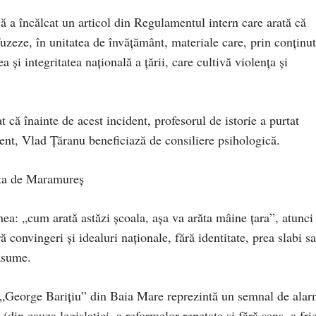
 că a încălcat un articol din Regulamentul intern care arată că
ifuzeze, în unitatea de învățământ, materiale care, prin conținu
 și integritatea națională a țării, care cultivă violența și
 că înainte de acest incident, profesorul de istorie a purtat
zent, Vlad Țăranu beneficiază de consiliere psihologică.
eta de Maramureș
a: „cum arată astăzi școala, așa va arăta mâine țara”, atunci
convingeri și idealuri naționale, fără identitate, prea slabi s
 asume.
 „George Barițiu” din Baia Mare reprezintă un semnal de alar
din cauza legislației, a reformelor repetate și fără sens, a fric