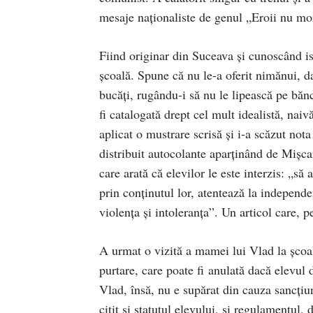
mesaje naționaliste de genul „Eroii nu mo
Fiind originar din Suceava și cunoscând is
școală. Spune că nu le-a oferit nimănui, da
bucăți, rugându-i să nu le lipească pe bănc
fi catalogată drept cel mult idealistă, naivă
aplicat o mustrare scrisă și i-a scăzut not
distribuit autocolante aparținând de Mișca
care arată că elevilor le este interzis: „să
prin conținutul lor, atentează la independen
violența și intoleranța”. Un articol care, p
A urmat o vizită a mamei lui Vlad la școală
purtare, care poate fi anulată dacă elevul
Vlad, însă, nu e supărat din cauza sancțiun
citit și statutul elevului, și regulamentul,