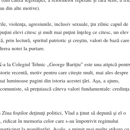
au din alte motive).
ile, violența, agresiunile, inclusiv sexuale, țin zilnic capul de
i puțini elevi citesc și mult mai puțini înțeleg ce citesc, un elev
ă, prin lectură, spiritul patriotic și creștin, valori de bază care
derea notei la purtare.
X-a la Colegiul Tehnic „George Barițiu” este una atipică pentr
storie recentă, motiv pentru care citește mult, mai ales despre
ai luminoase pagini din istoria acestei țări. Așa, a ajuns,
 comuniste, să prețuiască câteva valori fundamentale: credința
 Ziua foștilor deținuți politici, Vlad a ținut să depună și el o
 ridicat în memoria celor care s-au împotrivit regimului
 participat la manifestări. Acolo, a primit mai multe stikere cu