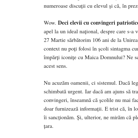
numeroase discuții cu elevul și că, în pre
Deci elevii cu convingeri patrioti
Wow.
apel la un ideal național, despre care s-a 
27 Martie sărbătorim 106 ani de la Unirea
context nu poți folosi în școli sintagma
împărți iconițe cu Maica Domnului? Ne scuz
acest sens.
Nu acuzăm oamenii, ci sistemul. Dacă legis
schimbată urgent. Iar dacă am ajuns să tra
convingeri, înseamnă că școlile nu mai fac
doar furnizează informații. E trist că, în l
îi sancționăm. Și, ulterior, ne mirăm că pl
țara.