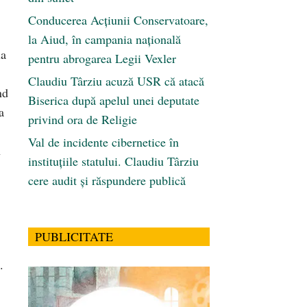
Conducerea Acțiunii Conservatoare,
la Aiud, în campania națională
la
pentru abrogarea Legii Vexler
Claudiu Târziu acuză USR că atacă
nd
Biserica după apelul unei deputate
a
privind ora de Religie
Val de incidente cibernetice în
n
instituțiile statului. Claudiu Târziu
cere audit și răspundere publică
PUBLICITATE
.