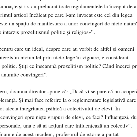
 cunoaște și i s-au prelucrat toate regulamentele la început de 
primul articol încălcat pe care l-am invocat este cel din legea
este un spațiu de manifestare a unor convingeri de nicio natur
 interzis prozelitismul politic și religios»”.
ntru care un ideal, despre care au vorbit de altfel și oameni
nterzis în niciun fel prin nicio lege în vigoare, e considerat
politic. Știți ce înseamnă prozelitism politic? Când încerci pr
a anumite convingeri”.
ntern, doamna director spune că: „Dacă vi se pare că nu acoper
toleranță. Și mai face referire la o reglementare legislativă care
t afecta integritatea psihică a colectivului de elevi. În
convingeri spre niște grupuri de elevi, ce faci? Influențezi, du
 personale, una e să ai acțiuni care influențează un colectiv”.
nainte de acest incident, profesorul de istorie a purtat