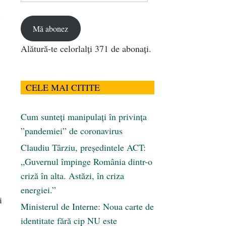
email
Mă abonez
Alătură-te celorlalți 371 de abonați.
CELE MAI CITITE
Cum sunteți manipulați în privința
”pandemiei” de coronavirus
Claudiu Târziu, președintele ACT:
„Guvernul împinge România dintr-o
criză în alta. Astăzi, în criza
energiei.”
i
Ministerul de Interne: Noua carte de
identitate fără cip NU este