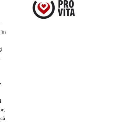
e
 în
ți
n
e
i
or,
scă