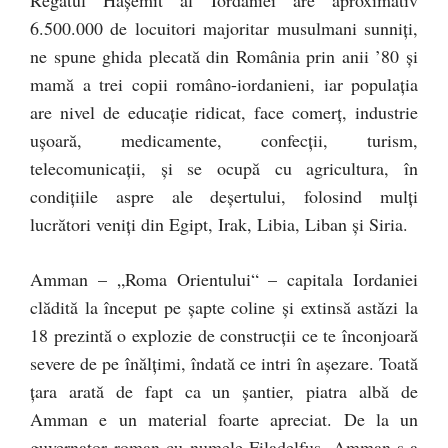
Regatul Haşemit al Iordaniei are aproximativ
6.500.000 de locuitori majoritar musulmani sunniţi,
ne spune ghida plecată din România prin anii ’80 şi
mamă a trei copii româno-iordanieni, iar populaţia
are nivel de educaţie ridicat, face comerţ, industrie
uşoară, medicamente, confecţii, turism,
telecomunicaţii, şi se ocupă cu agricultura, în
condiţiile aspre ale deşertului, folosind mulţi
lucrători veniţi din Egipt, Irak, Libia, Liban şi Siria.
Amman – „Roma Orientului“ – capitala Iordaniei
clădită la început pe şapte coline şi extinsă astăzi la
18 prezintă o explozie de construcţii ce te înconjoară
severe de pe înălţimi, îndată ce intri în aşezare. Toată
ţara arată de fapt ca un şantier, piatra albă de
Amman e un material foarte apreciat. De la un
guvernator roman cu numele Filadelfus, Amman s-a