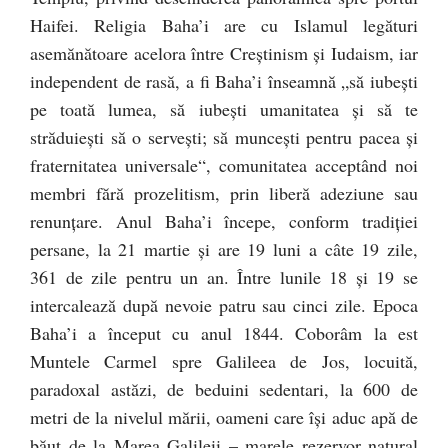
Haifei. Religia Baha’i are cu Islamul legături
asemănătoare acelora între Creştinism şi Iudaism, iar
independent de rasă, a fi Baha’i înseamnă „să iubeşti
pe toată lumea, să iubeşti umanitatea şi să te
străduieşti să o serveşti; să munceşti pentru pacea şi
fraternitatea universale“, comunitatea acceptând noi
membri fără prozelitism, prin liberă adeziune sau
renunţare. Anul Baha’i începe, conform tradiţiei
persane, la 21 martie şi are 19 luni a câte 19 zile,
361 de zile pentru un an. Între lunile 18 şi 19 se
intercalează după nevoie patru sau cinci zile. Epoca
Baha’i a început cu anul 1844. Coborâm la est
Muntele Carmel spre Galileea de Jos, locuită,
paradoxal astăzi, de beduini sedentari, la 600 de
metri de la nivelul mării, oameni care îşi aduc apă de
băut de la Marea Galileii – marele rezervor natural