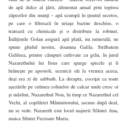
de apă dulce al ţării, alimentat anual prin topirea
zăpezilor din munţi – apă scumpă în ţinutul secetos,
pe care o filtrează în uriaşe bazine deschise, o
tratează cu chimicale şi o distribuie la robinet.
Înălţimile Golan asigură apă plată, nu minerală, ne
spune ghidul nostru, doamna Galila. Străbatem
Galileea, printre câmpuri cultivate cu grâu, în jurul
Nazarethului lui Iisus care sparge spicele şi îi
hrăneşte pe apostoli, ucenicii săi la vremea aceea,
deşi era zi de sabbath. La dreapta, cocoţat ca toate
aşezările pe culmea colinelor de calcar unde cresc oi
şi măslini, Nazarethul Nou, în timp ce Nazarethul cel
Vechi, al copilăriei Mântuitorului, ascuns după deal,
nu se vede. Nazareth este locul naşterii Sfântei Ana,
maica Sfintei Fecioare Maria.