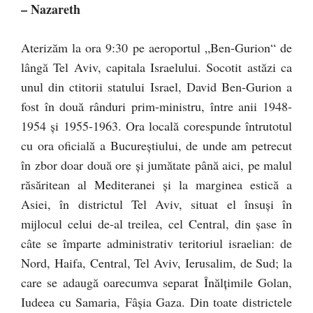
– Nazareth
Aterizăm la ora 9:30 pe aeroportul „Ben-Gurion“ de
lângă Tel Aviv, capitala Israelului. Socotit astăzi ca
unul din ctitorii statului Israel, David Ben-Gurion a
fost în două rânduri prim-ministru, între anii 1948-
1954 şi 1955-1963. Ora locală corespunde întrutotul
cu ora oficială a Bucureştiului, de unde am petrecut
în zbor doar două ore şi jumătate până aici, pe malul
răsăritean al Mediteranei şi la marginea estică a
Asiei, în districtul Tel Aviv, situat el însuşi în
mijlocul celui de-al treilea, cel Central, din şase în
câte se împarte administrativ teritoriul israelian: de
Nord, Haifa, Central, Tel Aviv, Ierusalim, de Sud; la
care se adaugă oarecumva separat Înălţimile Golan,
Iudeea cu Samaria, Fâşia Gaza. Din toate districtele