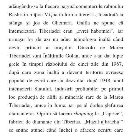
adăugându-se la fiecare pagină comentariile rabinului
Rashi: în mijloc Mişna în forma literei L, încadrată la
stânga şi jos de Ghemara. Galila ne spune că
întemeietorii Tiberiadei erau „evrei habotnici“, iar
urmaşii lor de azi nu aduc tehnologia înaltă când
devin primari ai oraşului. Dincolo de Marea
Tiberiadei sunt Înălţimile Golan, unde s-au dat lupte
grele în timpul războiului de cinci zile din 1967,
după care zona înaltă a devenit teritoriu evreiesc
populat de evrei care au dezvoltat după 1948, anul
întemeierii Statului, industrii profitabile: pe primul
loc producţia de alifii şi minerale rare de la Marea
Tiberiadei, unice în lume, iar pe al doilea şlefuirea
diamantelor. Oprim să facem
shopping
la „Caprice“,
fabrica de diamante din Tiberias. „Mazal u’bracha!“
se spune atunci când închei o afacere pentru care