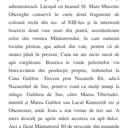
administrează. Lăcaşul cu hramul Sf. Mare Mucenic
Gheorghe conservă în curte două fragmente de
coloană vechi din sec. al XIII-lea şi în interiorul
bisericii două vase mari din piatră, asemănătoare
celor din vremea Mântuitorului, în care oamenii
locului păstrau apa adusă din vale, pentru că de
atunci până în prezent, Cana nu are nicio sursă de
apă curgătoare. Biserica le vinde pelerinilor vin
binecuvântat din producţie proprie, îmbuteliat la
Cana Galileii. Trecem prin Nazareth Ilit, adică
Nazarethul de Sus, printr-o zonă cu mulţi munţi la
stânga: Galileea de Sus, către Marea Tiberiadei,
numită şi Marea Galileii sau Lacul Kinnereth zis şi
Ghenizaret, unde Iisus a stat vreme de trei ani. A
mers desculţ pe apele mării acesteia cu apă dulce.
Aici a făcut Mântuitorul 80 de procente din minunile