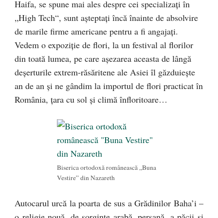
Haifa, se spune mai ales despre cei specializaţi în
„High Tech“, sunt aşteptaţi încă înainte de absolvire
de marile firme americane pentru a fi angajaţi.
Vedem o expoziţie de flori, la un festival al florilor
din toată lumea, pe care aşezarea aceasta de lângă
deşerturile extrem-răsăritene ale Asiei îl găzduieşte
an de an şi ne gândim la importul de flori practicat în
România, ţara cu sol şi climă înfloritoare…
Biserica ortodoxă românească „Buna
Vestire” din Nazareth
Autocarul urcă la poarta de sus a Grădinilor Baha’i –
o religie nouă, de sorginte arabă, persană, a păcii şi