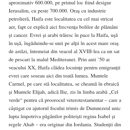
aproximativ 600.000, pe primul loc fiind desigur
Ierusalim, cu peste 700.000. Oraş cu industrie
petrolieră, Haifa este localitatea cu cel mai stricat
aer, fapt ce explică aici frecvenţa bolilor de plămâni
şi cancer. Evrei şi arabi trăiesc în pace la Haifa, uşă
în uşă, îngăduindu-se unii pe alţii în acest mare oraş
de astăzi, întemeiat din veacul al XVIII-lea ca un sat
de pescari la malul Mediteranei. Prin anii ’50 ai
veacului XX, Haifa clădea locuinţe pentru emigranţii
evrei care soseau aici din toată lumea. Muntele
Carmel, pe care stă localitatea, se cheamă în ebraică
şi Muntele Elijah, adică Ilie, zis în limba arabă „Cel
verde“ pentru că proorocul veterotestamentar – care a
câştigat cu ajutorul focului trimis de Dumnezeul unic
lupta împotriva păgânilor politeişti regina Isabel şi
regele Ahab – era originar din Iordania. Studenţii din