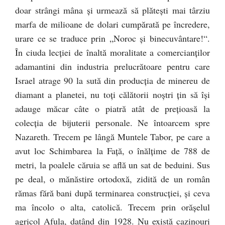
doar strângi mâna şi urmează să plăteşti mai târziu
marfa de milioane de dolari cumpărată pe încredere,
urare ce se traduce prin „Noroc şi binecuvântare!“.
În ciuda lecţiei de înaltă moralitate a comercianţilor
adamantini din industria prelucrătoare pentru care
Israel atrage 90 la sută din producţia de minereu de
diamant a planetei, nu toţi călătorii noştri ţin să îşi
adauge măcar câte o piatră atât de preţioasă la
colecţia de bijuterii personale. Ne întoarcem spre
Nazareth. Trecem pe lângă Muntele Tabor, pe care a
avut loc Schimbarea la Faţă, o înălţime de 788 de
metri, la poalele căruia se află un sat de beduini. Sus
pe deal, o mănăstire ortodoxă, zidită de un român
rămas fără bani după terminarea construcţiei, şi ceva
ma încolo o alta, catolică. Trecem prin orăşelul
agricol Afula, datând din 1928. Nu există cazinouri