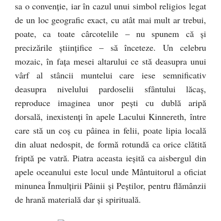
sa o convenţie, iar în cazul unui simbol religios legat
de un loc geografic exact, cu atât mai mult ar trebui,
poate, ca toate cârcotelile – nu spunem că şi
precizările ştiinţifice – să înceteze. Un celebru
mozaic, în faţa mesei altarului ce stă deasupra unui
vârf al stâncii muntelui care iese semnificativ
deasupra nivelului pardoselii sfântului lăcaş,
reproduce imaginea unor peşti cu dublă aripă
dorsală, inexistenţi în apele Lacului Kinnereth, între
care stă un coş cu pâinea in felii, poate lipia locală
din aluat nedospit, de formă rotundă ca orice clătită
friptă pe vatră. Piatra aceasta ieşită ca aisbergul din
apele oceanului este locul unde Mântuitorul a oficiat
minunea Înmulţirii Pâinii şi Peştilor, pentru flămânzii
de hrană materială dar şi spirituală.