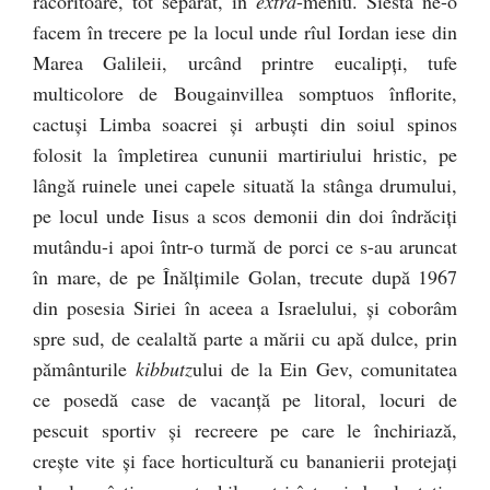
răcoritoare, tot separat, în
extra
-meniu. Siesta ne-o
facem în trecere pe la locul unde rîul Iordan iese din
Marea Galileii, urcând printre eucalipţi, tufe
multicolore de Bougainvillea somptuos înflorite,
cactuşi Limba soacrei şi arbuşti din soiul spinos
folosit la împletirea cununii martiriului hristic, pe
lângă ruinele unei capele situată la stânga drumului,
pe locul unde Iisus a scos demonii din doi îndrăciţi
mutându-i apoi într-o turmă de porci ce s-au aruncat
în mare, de pe Înălţimile Golan, trecute după 1967
din posesia Siriei în aceea a Israelului, şi coborâm
spre sud, de cealaltă parte a mării cu apă dulce, prin
pământurile
kibbutz
ului de la Ein Gev, comunitatea
ce posedă case de vacanţă pe litoral, locuri de
pescuit sportiv şi recreere pe care le închiriază,
creşte vite şi face horticultură cu bananierii protejaţi