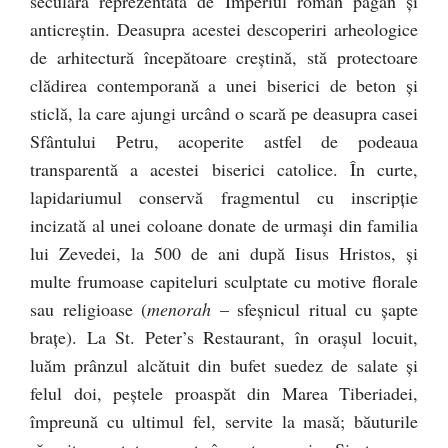
seculară reprezentată de Imperiul roman păgân şi
anticreştin. Deasupra acestei descoperiri arheologice
de arhitectură începătoare creştină, stă protectoare
clădirea contemporană a unei biserici de beton şi
sticlă, la care ajungi urcând o scară pe deasupra casei
Sfântului Petru, acoperite astfel de podeaua
transparentă a acestei biserici catolice. În curte,
lapidariumul conservă fragmentul cu inscripţie
incizată al unei coloane donate de urmaşi din familia
lui Zevedei, la 500 de ani după Iisus Hristos, şi
multe frumoase capiteluri sculptate cu motive florale
sau religioase (
menorah
– sfeşnicul ritual cu şapte
braţe). La St. Peter’s Restaurant, în oraşul locuit,
luăm prânzul alcătuit din bufet suedez de salate şi
felul doi, peştele proaspăt din Marea Tiberiadei,
împreună cu ultimul fel, servite la masă; băuturile