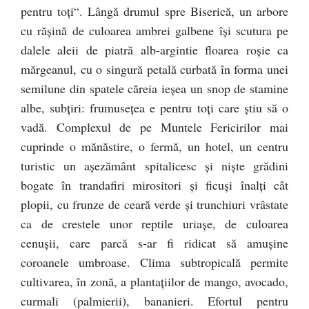
pentru toţi“. Lângă drumul spre Biserică, un arbore
cu răşină de culoarea ambrei galbene îşi scutura pe
dalele aleii de piatră alb-argintie floarea roşie ca
mărgeanul, cu o singură petală curbată în forma unei
semilune din spatele căreia ieşea un snop de stamine
albe, subţiri: frumuseţea e pentru toţi care ştiu să o
vadă. Complexul de pe Muntele Fericirilor mai
cuprinde o mănăstire, o fermă, un hotel, un centru
turistic un aşezământ spitalicesc şi nişte grădini
bogate în trandafiri mirositori şi ficuşi înalţi cât
plopii, cu frunze de ceară verde şi trunchiuri vrâstate
ca de crestele unor reptile uriaşe, de culoarea
cenuşii, care parcă s-ar fi ridicat să amuşine
coroanele umbroase. Clima subtropicală permite
cultivarea, în zonă, a plantaţiilor de mango, avocado,
curmali (palmierii), bananieri. Efortul pentru