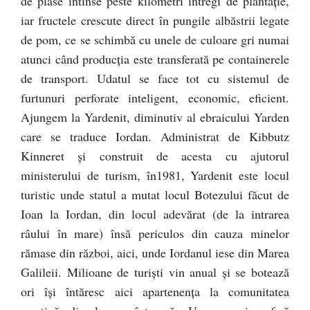
de plase întinse peste kilometri întregi de plantaţie,
iar fructele crescute direct în pungile albăstrii legate
de pom, ce se schimbă cu unele de culoare gri numai
atunci când producţia este transferată pe containerele
de transport. Udatul se face tot cu sistemul de
furtunuri perforate inteligent, economic, eficient.
Ajungem la Yardenit, diminutiv al ebraicului Yarden
care se traduce Iordan. Administrat de Kibbutz
Kinneret şi construit de acesta cu ajutorul
ministerului de turism, în1981, Yardenit este locul
turistic unde statul a mutat locul Botezului făcut de
Ioan la Iordan, din locul adevărat (de la intrarea
râului în mare) însă periculos din cauza minelor
rămase din război, aici, unde Iordanul iese din Marea
Galileii. Milioane de turişti vin anual şi se botează
ori îşi întăresc aici apartenenţa la comunitatea