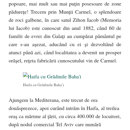
popoare, mai mult sau mai puţin posesoare de zone
pădureţe! Trecem prin Munţii Carmel, o splendoare
de roci galbene, în care satul Zihon Iacob (Memoria
lui Iacob) este cunoscut din anul 1882, când 60 de
familii de evrei din Galaţi au cumpărat pământul pe
care s-au aşezat, aducând cu ei şi dezvoltând de
atunci până azi, când localitatea a devenit un prosper
orăşel, reţeta fabricării cunoscutului vin de Carmel.
Haifa cu Grădinile Baha’i
Ajungem la Mediterana, este trecut de ora
douăsprezece, apoi curând intrăm în Haifa, al treilea
oraş ca mărime al ţării, cu circa 400.000 de locuitori,
după nodul comercial Tel Aviv care numără