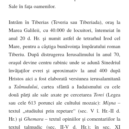
Sale în faţa oamenilor.
Intrăm în Tiberias (Teveria sau Tiberiada), oraş la
Marea Galileii, cu 40.000 de locuitori, întemeiat în
anul 20 d. Hr. şi numit astfel de tetrarhul Irod cel
Mare, pentru a câştiga bunăvoinţa împăratului roman
Tiberiu. După distrugerea Ierusalimului în anul 70,
oraşul devine centru rabinic unde se adună Sinedriul
învăţaţilor evrei şi aproximativ la anul 400 după
Hristos aici a fost elaborată versiunea ierusalamitană
a
Talmudului
, cartea sfântă a Iudaismului cu cele
două părţi ale sale axate pe cercetarea
Torei
(Legea
sau cele 613 porunci ale cultului mozaic):
Mişna
–
textul „studiului prin repetare“ (sec. V î. Hr.-II d.
Hr.) şi
Ghemara
– textul opiniilor şi comentariilor la
textul talmudic (sec. II-V d. Hr.); în sec. XI