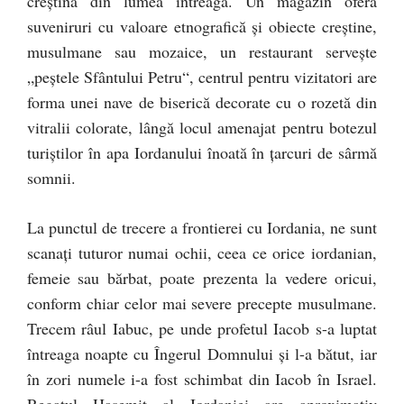
creştină din lumea întreagă. Un magazin oferă
suveniruri cu valoare etnografică şi obiecte creştine,
musulmane sau mozaice, un restaurant serveşte
„peştele Sfântului Petru“, centrul pentru vizitatori are
forma unei nave de biserică decorate cu o rozetă din
vitralii colorate, lângă locul amenajat pentru botezul
turiştilor în apa Iordanului înoată în ţarcuri de sârmă
somnii.
La punctul de trecere a frontierei cu Iordania, ne sunt
scanaţi tuturor numai ochii, ceea ce orice iordanian,
femeie sau bărbat, poate prezenta la vedere oricui,
conform chiar celor mai severe precepte musulmane.
Trecem râul Iabuc, pe unde profetul Iacob s-a luptat
întreaga noapte cu Îngerul Domnului şi l-a bătut, iar
în zori numele i-a fost schimbat din Iacob în Israel.