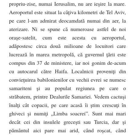
propriu-zise, numai Ierusalim, nu are ieşire la mare.
Aeroportul este situat la câţiva kilometri de Tel Aviv,
pe care l-am admirat deocamdată numai din aer, la
aterizare. Ni se spune că numeroase astfel de noi
oraşe-satelit, cum este acesta cu aeroportul,
adăpostesc circa două milioane de locuitori care
lucrează în marea metropolă, că guvernul ţării este
compus din 37 de ministere, iar noi gonim de-acum
cu autocarul către Haifa. Localnicii proveniţi din
convieţuirea babilonienilor cu vechii evrei se numesc
samariteni şi au populat regiunea pe care o
străbatem, printre Dealurile Samariei. Vedem cactuşi
înalţi cât copacii, pe care acasă îi ştim crescuţi în
ghiveci şi numiţi „Limba soacrei”. Sunt mai mari
decât cei din insulele greceşti sau Turcia, dar şi
pământul aici pare mai arid, când roşcat, când