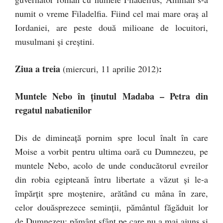
numit o vreme Filadelfia. Fiind cel mai mare oraş al
Iordaniei, are peste două milioane de locuitori,
musulmani şi creştini.
Ziua a treia
:
(miercuri, 11 aprilie 2012)
Muntele Nebo în ţinutul Madaba – Petra din
regatul nabatienilor
Dis de dimineaţă pornim spre locul înalt în care
Moise a vorbit pentru ultima oară cu Dumnezeu, pe
muntele Nebo, acolo de unde conducătorul evreilor
din robia egipteană întru libertate a văzut şi le-a
împărţit spre moştenire, arătând cu mâna în zare,
celor douăsprezece seminţii, pământul făgăduit lor
de Dumnezeu; pământ sfânt pe care nu a mai ajuns şi