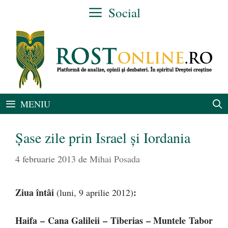
Sari
Social
la
conținut
MENIU
Şase zile prin Israel şi Iordania
4 februarie 2013
de
Mihai Posada
Ziua întâi
:
(luni, 9 aprilie 2012)
Haifa – Cana Galileii – Tiberias – Muntele Tabor