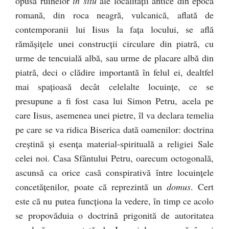
opusă ruinelor
in situ
ale localităţii antice din epoca
romană, din roca neagră, vulcanică, aflată de
contemporanii lui Iisus la faţa locului, se află
rămăşiţele unei construcţii circulare din piatră, cu
urme de tencuială albă, sau urme de placare albă din
piatră, deci o clădire importantă în felul ei, dealtfel
mai spaţioasă decât celelalte locuinţe, ce se
presupune a fi fost casa lui Simon Petru, acela pe
care Iisus, asemenea unei pietre, îl va declara temelia
pe care se va ridica Biserica dată oamenilor: doctrina
creştină şi esenţa material-spirituală a religiei Sale
celei noi. Casa Sfântului Petru, oarecum octogonală,
ascunsă ca orice casă conspirativă între locuinţele
concetăţenilor, poate că reprezintă un
domus
. Cert
este că nu putea funcţiona la vedere, în timp ce acolo
se propovăduia o doctrină prigonită de autoritatea