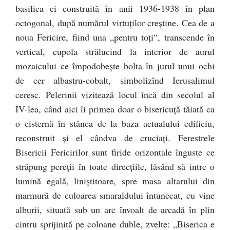
basilica ei construită în anii 1936-1938 în plan
octogonal, după numărul virtuţilor creştine. Cea de a
noua Fericire, fiind una „pentru toţi“, transcende în
vertical, cupola strălucind la interior de aurul
mozaicului ce împodobeşte bolta în jurul unui ochi
de cer albastru-cobalt, simbolizînd Ierusalimul
ceresc. Pelerinii vizitează locul încă din secolul al
IV-lea, când aici îi primea doar o bisericuţă tăiată ca
o cisternă în stânca de la baza actualului edificiu,
reconstruit şi el cândva de cruciaţi. Ferestrele
Bisericii Fericirilor sunt firide orizontale înguste ce
străpung pereţii în toate direcţiile, lăsând să intre o
lumină egală, liniştitoare, spre masa altarului din
marmură de culoarea smaraldului întunecat, cu vine
alburii, situată sub un arc învoalt de arcadă în plin
cintru sprijinită pe coloane duble, zvelte: „Biserica e