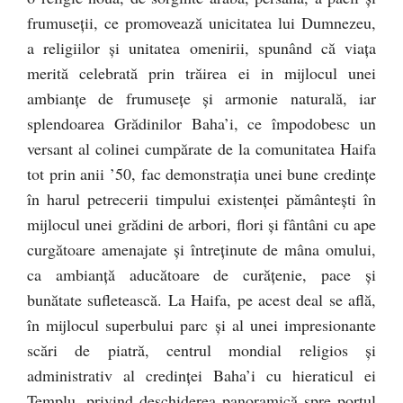
frumuseţii, ce promovează unicitatea lui Dumnezeu,
a religiilor şi unitatea omenirii, spunând că viaţa
merită celebrată prin trăirea ei in mijlocul unei
ambianţe de frumuseţe şi armonie naturală, iar
splendoarea Grădinilor Baha’i, ce împodobesc un
versant al colinei cumpărate de la comunitatea Haifa
tot prin anii ’50, fac demonstraţia unei bune credinţe
în harul petrecerii timpului existenţei pământeşti în
mijlocul unei grădini de arbori, flori şi fântâni cu ape
curgătoare amenajate şi întreţinute de mâna omului,
ca ambianţă aducătoare de curăţenie, pace şi
bunătate sufletească. La Haifa, pe acest deal se află,
în mijlocul superbului parc şi al unei impresionante
scări de piatră, centrul mondial religios şi
administrativ al credinţei Baha’i cu hieraticul ei
Templu, privind deschiderea panoramică spre portul