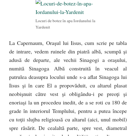
Locuri de botez în apa Iordanului la
Yardenit
La Capernaum, Oraşul lui Iisus, cum scrie pe tabla
de intrare, vedem ruinele din piatră albă, scumpă şi
adusă de departe, ale vechii Sinagogi a oraşului,
numită Sinagoga Albă construită în veacul al
patrulea deasupra locului unde s-a aflat Sinagoga lui
Iisus şi în care El a propovăduit, cu altarul plasat
neobişnuit către vest şi obligându-i pe preoţi şi
enoriaşi la un procedeu inedit, de a se roti cu 180 de
grade în interiorul Templului, pentru a putea începe
cu toţii slujba religioasă cu altarul (aici, unul mobil)
spre răsărit. De cealaltă parte, spre vest, diametral