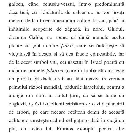
galben, când cenuşiu-verzui, într-o predominanţă
deşertică, cu ridicăturile de calcar ce ne vor însoţi
mereu, de la dimensiunea unor coline, la sud, până la
înălţimile acoperite de zăpadă, în nord. Ghidul,
doamna Galila, ne spune că după numele acelei
plante cu ţepi numite
Ţabar
, care se îndârjeşte să
vieţuiască în deşert şi să dea fructe comestibile, iar
de la acest simbol viu, cei născuţi în Israel poartă cu
mândrie numele
ţabarim
(care în limba ebraică este
un plural). Şi dacă turcii au tăiat masiv, în vremea
primului război mondial, pădurile Israelului, pentru a
ajunge din nord în sudul ţării, ca să se lupte cu
englezii, astăzi israelienii sărbătoresc o zi a plantării
de arbori, pe care fiecare cetăţean demn de această
calitate o cinsteşte sădind cel puţin o dată în viaţă un
pin, cu mâna lui. Frumos exemplu pentru alte