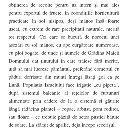
obţinerea de recolte pentru uz intern şi mai ales
pentru exportul de fructe, în coondiţiile horticulturii
practicate în sol nisipos, deşi mănos însă foarte
uscat, cu extrem de rare precipitaţii naturale, merită
tot respectul. Cei care se bucură de norocul unei
aşezări cu sol mănos, cu ape curgătoare numeroase,
cu ploi bogate, de unde şi numele de Grădina Maicii
Domnului dat ţinutului în care trăiesc fără merite,
uită să mai lucreze pământul, preferând comerţul cu
păduri defrişate din munţi întregi lăsaţi goi ca pe
Lună. Populaţia Israelului face irigaţie „cu pipeta“,
după sistemul balcanic al reţelelor de furtunuri
alimentate prin cădere de la o cisternă şi găurite
lângă rădăcina plantei – copac, arbust, pom roditor,
sau floare – ce trebuie păzită de setea pustiei bătute
de soare. La sfârşit de aprilie, deja începe secerişul.