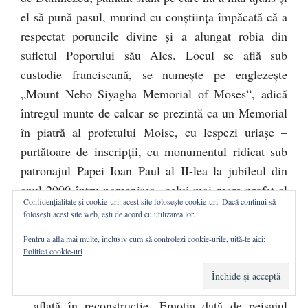
el să pună pasul, murind cu conştiinţa împăcată că a
respectat poruncile divine şi a alungat robia din
sufletul Poporului său Ales. Locul se află sub
custodie franciscană, se numeşte pe englezeşte
„Mount Nebo Siyagha Memorial of Moses“, adică
întregul munte de calcar se prezintă ca un Memorial
în piatră al profetului Moise, cu lespezi uriaşe –
purtătoare de inscripţii, cu monumentul ridicat sub
patronajul Papei Ioan Paul al II-lea la jubileul din
anul 2000 întru pomenirea „celui mai mare profet al
Confidențialitate și cookie-uri: acest site folosește cookie-uri. Dacă continui să
tuturor timpurilor“, cum îl numeşte F. Comte pe
folosești acest site web, ești de acord cu utilizarea lor.
confesorul gângav ales de Dumnezeu – ca un menhir,
Pentru a afla mai multe, inclusiv cum să controlezi cookie-urile, uită-te aici:
cu muzeul de mozaicuri şi relicve antice ale
Politică cookie-uri
Moabului cel cu trei regate – din Epoca fierului, cu
marea Biserică a Memorialului datând din secolul VI
– aflată în reconstrucţie. Emoţia dată de peisajul