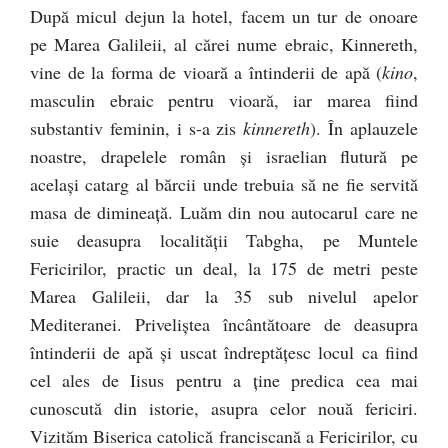
După micul dejun la hotel, facem un tur de onoare
pe Marea Galileii, al cărei nume ebraic, Kinnereth,
vine de la forma de vioară a întinderii de apă (
kino
,
masculin ebraic pentru vioară, iar marea fiind
substantiv feminin, i s-a zis
kinnereth
). În aplauzele
noastre, drapelele român şi israelian flutură pe
acelaşi catarg al bărcii unde trebuia să ne fie servită
masa de dimineaţă. Luăm din nou autocarul care ne
suie deasupra localităţii Tabgha, pe Muntele
Fericirilor, practic un deal, la 175 de metri peste
Marea Galileii, dar la 35 sub nivelul apelor
Mediteranei. Priveliştea încântătoare de deasupra
întinderii de apă şi uscat îndreptăţesc locul ca fiind
cel ales de Iisus pentru a ţine predica cea mai
cunoscută din istorie, asupra celor nouă fericiri.
Vizităm Biserica catolică franciscană a Fericirilor, cu