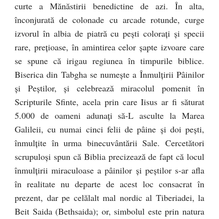
curte a Mănăstirii benedictine de azi. În alta,
înconjurată de colonade cu arcade rotunde, curge
izvorul în albia de piatră cu peşti coloraţi şi specii
rare, preţioase, în amintirea celor şapte izvoare care
se spune că irigau regiunea în timpurile biblice.
Biserica din Tabgha se numeşte a Înmulţirii Pâinilor
şi Peştilor, şi celebrează miracolul pomenit în
Scripturile Sfinte, acela prin care Iisus ar fi săturat
5.000 de oameni adunaţi să-L asculte la Marea
Galileii, cu numai cinci felii de pâine şi doi peşti,
înmulţite în urma binecuvântării Sale. Cercetători
scrupuloşi spun că Biblia precizează de fapt că locul
înmulţirii miraculoase a pâinilor şi peştilor s-ar afla
în realitate nu departe de acest loc consacrat în
prezent, dar pe celălalt mal nordic al Tiberiadei, la
Beit Saida (Bethsaida); or, simbolul este prin natura