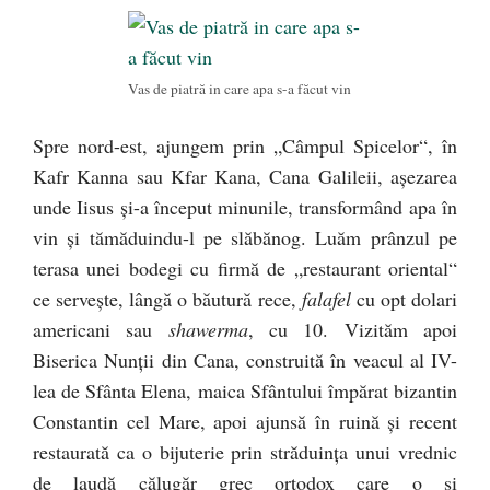
Vas de piatră in care apa s-a făcut vin
Spre nord-est, ajungem prin „Câmpul Spicelor“, în
Kafr Kanna sau Kfar Kana, Cana Galileii, aşezarea
unde Iisus şi-a început minunile, transformând apa în
vin şi tămăduindu-l pe slăbănog. Luăm prânzul pe
terasa unei bodegi cu firmă de „restaurant oriental“
ce serveşte, lângă o băutură rece,
falafel
cu opt dolari
americani sau
shawerma
, cu 10. Vizităm apoi
Biserica Nunţii din Cana, construită în veacul al IV-
lea de Sfânta Elena, maica Sfântului împărat bizantin
Constantin cel Mare, apoi ajunsă în ruină şi recent
restaurată ca o bijuterie prin străduinţa unui vrednic
de laudă călugăr grec ortodox care o şi