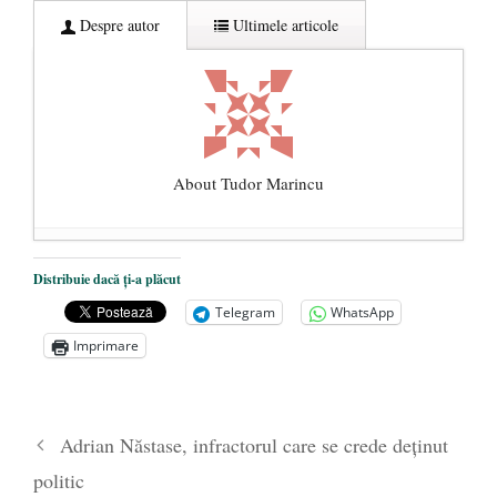
Despre autor
Ultimele articole
About Tudor Marincu
De ce propaganda LGBT nu-și are locul în
Distribuie dacă ți-a plăcut
unitățile de învățământ
- 17 iunie 2020
Telegram
WhatsApp
Anarhia din SUA e opera stângii radicale
-
Imprimare
2 iunie 2020
Pe zi ce trece mă conving că mass media
are prea puțin a face cu informarea
- 30
Adrian Năstase, infractorul care se crede deţinut
mai 2020
politic