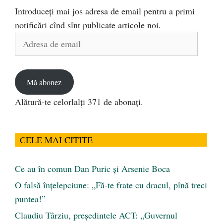
Introduceți mai jos adresa de email pentru a primi
notificări cînd sînt publicate articole noi.
Adresa
de
email
Mă abonez
Alătură-te celorlalți 371 de abonați.
CELE MAI CITITE
Ce au în comun Dan Puric şi Arsenie Boca
O falsă înțelepciune: „Fă-te frate cu dracul, pînă treci
puntea!”
Claudiu Târziu, președintele ACT: „Guvernul