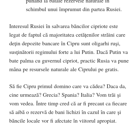
punând la bătaie rezervele naturale în
schimbul unui împrumut din partea Rusiei.
Interesul Rusiei în salvarea băncilor cipriote este
legat de faptul că majoritatea cetăţenilor străini care
deţin depozite bancare în Cipru sunt oligarhi ruşi,
susţinătorii regimului forte a lui Putin. Dacă Putin va
bate palma cu guvernul cipriot, practic Rusia va pune
mâna pe resursele naturale ale Ciprului pe gratis.
Să fie Cipru primul domino care va cădea? Daca da,
cine urmează? Grecia? Spania? Italia? Vom trăi şi
vom vedea. Între timp cred că ar fi precaut ca fiecare
să aibă o rezervă de bani lichizi în cazul în care şi
băncile locale vor fi afectate în viitorul apropiat.