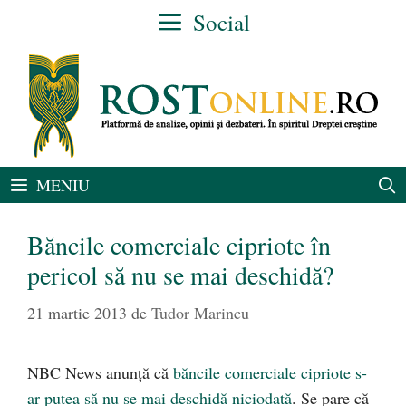
Sari
Social
la
conținut
MENIU
Băncile comerciale cipriote în
pericol să nu se mai deschidă?
21 martie 2013
de
Tudor Marincu
NBC News anunţă că
băncile comerciale cipriote s-
ar putea să nu se mai deschidă niciodată
. Se pare că