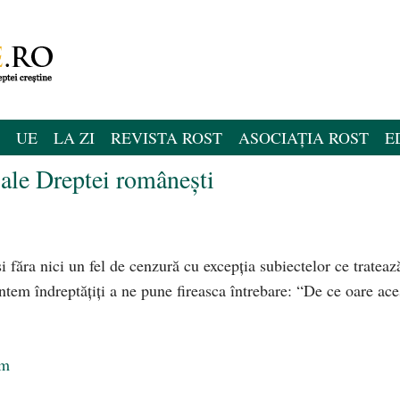
UE
LA ZI
REVISTA ROST
ASOCIAȚIA ROST
E
ale Dreptei româneşti
i făra nici un fel de cenzură cu excepţia subiectelor ce trateaz
ntem îndreptăţiţi a ne pune fireasca întrebare: “De ce oare ace