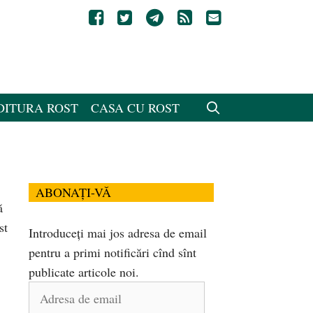
DITURA ROST
CASA CU ROST
ABONAȚI-VĂ
ă
st
Introduceți mai jos adresa de email
pentru a primi notificări cînd sînt
publicate articole noi.
Adresa
de