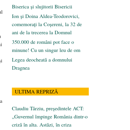
Biserica și slujitorii Bisericii
ul
Ion și Doina Aldea-Teodorovici,
comemorați la Coșereni, la 32 de
ani de la trecerea la Domnul
u
350.000 de români pot face o
i
minune! Cu un singur leu de om
Legea deocheată a domnului
şi
Dragnea
ULTIMA REPRIZĂ
-a
Claudiu Târziu, președintele ACT:
„Guvernul împinge România dintr-o
criză în alta. Astăzi, în criza