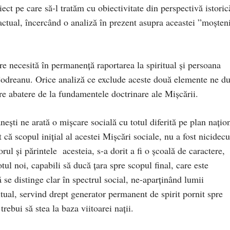
ct pe care să-l tratăm cu obiectivitate din perspectivă istoric
ctual, încercând o analiză în prezent asupra aceastei ”moşteni
e necesită în permanenţă raportarea la spiritual şi persoana
Codreanu. Orice analiză ce exclude aceste două elemente ne d
re abatere de la fundamentele doctrinare ale Mişcării.
şti ne arată o mişcare socială cu totul diferită pe plan naţion
t că scopul iniţial al acestei Mişcări sociale, nu a fost nicide
rul şi părintele acesteia, s-a dorit a fi o şcoală de caractere,
tul noi, capabili să ducă ţara spre scopul final, care este
se distinge clar în spectrul social, ne-aparţinând lumii
itual, servind drept generator permanent de spirit pornit spre
rebui să stea la baza viitoarei naţii.