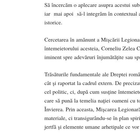
Să încercăm o aplecare asupra acestui subie
iar mai apoi să-l integrăm în contextual a
istorice.
Cercetarea în amănunt a Mişcării Legionar
întemeietorului acesteia, Corneliu Zelea 
iminent spre adevăruri înjumătăţite sau sp
Trăsăturile fundamentale ale Dreptei române
cât şi raportat la cadrul extern. De preciza
cel politic, ci, după cum susţine întemeieto
care să pună la temelia naţiei oameni cu to
Învierea. Prin aceasta, Mişcarea Legionară 
materiale, ci transigurându-se în plan spir
jertfă şi elemente umane arhetipale ce vor t