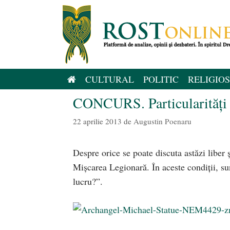
Sari
la
conținut
CULTURAL
POLITIC
RELIGIOS
CONCURS. Particularităţi 
22 aprilie 2013
de
Augustin Poenaru
Despre orice se poate discuta astăzi liber ş
Mişcarea Legionară. În aceste condiţii, su
lucru?”.