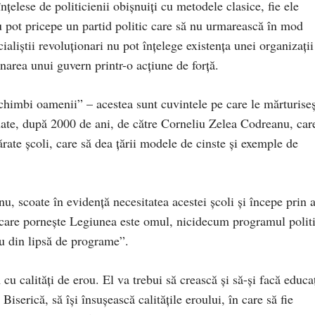
ţelese de politicienii obişnuiţi cu metodele clasice, fie ele
 pot pricepe un partid politic care să nu urmarească în mod
ialiştii revoluţionari nu pot înţelege existenţa unei organizaţii
narea unui guvern printr-o acţiune de forţă.
schimbi oamenii” – acestea sunt cuvintele pe care le mărturise
luate, după 2000 de ani, de către Corneliu Zelea Codreanu, car
ărate şcoli, care să dea ţării modele de cinste şi exemple de
u, scoate în evidenţă necesitatea acestei şcoli şi începe prin 
 care porneşte Legiunea este omul, nicidecum programul politi
nu din lipsă de programe”.
cu calităţi de erou. El va trebui să crească şi să-şi facă educa
Biserică, să îşi însuşească calităţile eroului, în care să fie