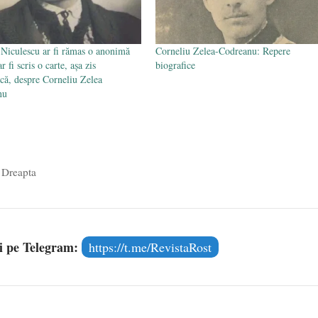
 Niculescu ar fi rămas o anonimă
Corneliu Zelea-Codreanu: Repere
r fi scris o carte, așa zis
biografice
ică, despre Corneliu Zelea
nu
 Dreapta
și pe Telegram:
https://t.me/RevistaRost