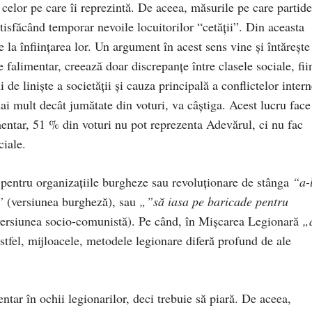
 celor pe care îi reprezintă. De aceea, măsurile pe care partide
tisfăcând temporar nevoile locuitorilor “cetăţii”. Din aceasta
e la înfiinţarea lor. Un argument în acest sens vine şi întăreşte
e falimentar, creează doar discrepanţe între clasele sociale, fii
 de linişte a societăţii şi cauza principală a conflictelor intern
ai mult decât jumătate din voturi, va câştiga. Acest lucru face
entar, 51 % din voturi nu pot reprezenta Adevărul, ci nu fac
ciale.
entru organizaţiile burgheze sau revoluţionare de stânga
“a-
”
(versiunea burgheză), sau
„”să iasa pe baricade pentru
ersiunea socio-comunistă). Pe când, în Mişcarea Legionară
„
stfel, mijloacele, metodele legionare diferă profund de ale
tar în ochii legionarilor, deci trebuie să piară. De aceea,