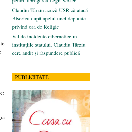
pentru abrogarea Legii Vexler
Claudiu Târziu acuză USR că atacă
Biserica după apelul unei deputate
privind ora de Religie
Val de incidente cibernetice în
şte
instituțiile statului. Claudiu Târziu
e
cere audit și răspundere publică
PUBLICITATE
a
c:
ţia