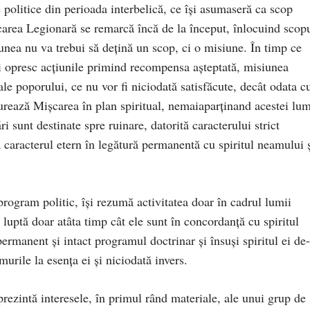
 politice din perioada interbelică, ce îşi asumaseră ca scop
şcarea Legionară se remarcă încă de la început, înlocuind scop
unea nu va trebui să deţină un scop, ci o misiune. În timp ce
îşi opresc acţiunile primind recompensa aşteptată, misiunea
ale poporului, ce nu vor fi niciodată satisfăcute, decât odata c
gurează Mişcarea în plan spiritual, nemaiaparţinand acestei lum
ri sunt destinate spre ruinare, datorită caracterului strict
 caracterul etern în legătură permanentă cu spiritul neamului 
 program politic, îşi rezumă activitatea doar în cadrul lumii
luptă doar atâta timp cât ele sunt în concordanţă cu spiritul
ermanent şi intact programul doctrinar şi însuşi spiritul ei de
urile la esenţa ei şi niciodată invers.
reprezintă interesele, în primul rând materiale, ale unui grup de