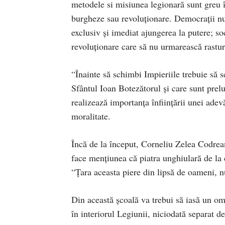
metodele si misiunea legionară sunt greu în
burgheze sau revoluţionare. Democraţii nu
exclusiv şi imediat ajungerea la putere; soc
revoluţionare care să nu urmarească rastur
“Înainte să schimbi Impieriile trebuie să 
Sfântul Ioan Botezătorul şi care sunt pre
realizează importanţa înfiinţării unei adev
moralitate.
Încă de la început, Corneliu Zelea Codrean
face menţiunea că piatra unghiulară de la
“Ţara aceasta piere din lipsă de oameni, 
Din această şcoală va trebui să iasă un om 
în interiorul Legiunii, niciodată separat de 