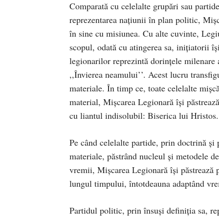
Comparată cu celelalte grupări sau partide
reprezentarea naţiunii în plan politic, Mi
în sine cu misiunea. Cu alte cuvinte, Legi
scopul, odată cu atingerea sa, iniţiatorii 
legionarilor reprezintă dorinţele milenare 
,,Învierea neamului’’. Acest lucru transfi
materiale. În timp ce, toate celelalte mişcă
material, Mişcarea Legionară îşi păstrează
cu liantul indisolubil: Biserica lui Hristos.
Pe când celelalte partide, prin doctrină şi
materiale, păstrând nucleul şi metodele de 
vremii, Mişcarea Legionară îşi păstrează p
lungul timpului, întotdeauna adaptând vrem
Partidul politic, prin însuşi definiţia sa, 