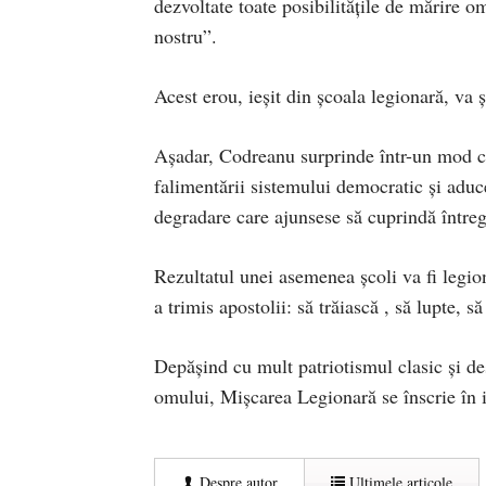
dezvoltate toate posibilităţile de mărire
nostru”.
Acest erou, ieşit din şcoala legionară, va ş
Aşadar, Codreanu surprinde într-un mod cu
falimentării sistemului democratic şi aduc
degradare care ajunsese să cuprindă întreg
Rezultatul unei asemenea şcoli va fi legion
a trimis apostolii: să trăiască , să lupte, să
Depăşind cu mult patriotismul clasic şi des
omului, Mişcarea Legionară se înscrie în is
Despre autor
Ultimele articole