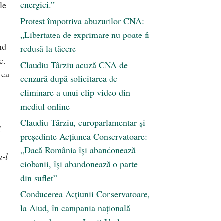
energiei.”
le
Protest împotriva abuzurilor CNA:
„Libertatea de exprimare nu poate fi
nd
redusă la tăcere
e.
Claudiu Târziu acuză CNA de
 ca
cenzură după solicitarea de
eliminare a unui clip video din
mediul online
Claudiu Târziu, europarlamentar și
l
președinte Acțiunea Conservatoare:
„Dacă România își abandonează
a-l
ciobanii, își abandonează o parte
din suflet”
Conducerea Acțiunii Conservatoare,
la Aiud, în campania națională