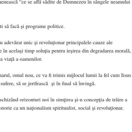
 omenească “ce se află sădite de Dumnezeu în sângele neamului
ti să facă şi programe politice.
 adevărat unic şi revoluţionar principalele cauze ale
e în acelaşi timp soluţia pentru ieşirea din degradarea morală,
a viaţă a oamenilor.
arul, omul nou, ce va fi trimis mijlocul lumii la fel cum Iisus 
 sufere, să se jertfească şi în final să învingă.
chizând orizonturi noi în simţirea şi-n concepţia de trăire a
torie ca un naţionalism spiritualist, social şi revoluţionar.