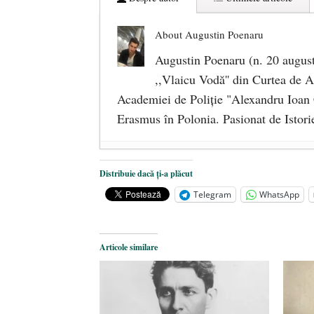
About Augustin Poenaru
Augustin Poenaru (n. 20 august
,,Vlaicu Vodă'' din Curtea de A
Academiei de Poliţie "Alexandru Ioan C
Erasmus în Polonia. Pasionat de Istori
CONCURS. Particularităţi ale Drep
Distribuie dacă ți-a plăcut
Telegram
WhatsApp
Articole similare