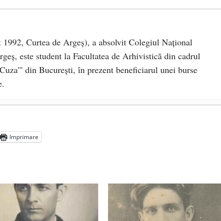
 1992, Curtea de Argeş), a absolvit Colegiul Naţional
rgeş, este student la Facultatea de Arhivistică din cadrul
uza'" din Bucureşti, în prezent beneficiarul unei burse
e.
tei româneşti
- 22 aprilie 2013
Imprimare