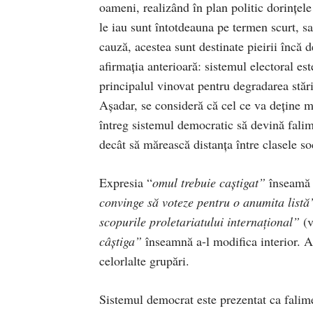
oameni, realizând în plan politic dorinţele
le iau sunt întotdeauna pe termen scurt, sa
cauză, acestea sunt destinate pieirii încă d
afirmaţia anterioară: sistemul electoral est
principalul vinovat pentru degradarea stării
Aşadar, se consideră că cel ce va deţine m
întreg sistemul democratic să devină falim
decât să mărească distanţa între clasele so
Expresia “
omul trebuie caştigat”
înseamă p
convinge să voteze pentru o anumita listă
scopurile proletariatului internaţional”
(v
câştiga”
înseamnă a-l modifica interior. A
celorlalte grupări.
Sistemul democrat este prezentat ca falimen