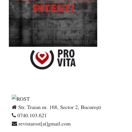
Str. Traian nr. 168, Sector 2, București
0740.103.621
revistarost[at]gmail.com