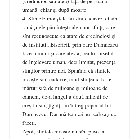
(credincios sau ateu) faţă de persoana
umană, chiar şi după moarte.
4. Sfintele moaştele nu sînt cadavre, ci sînt
rămăşiţele pămînteşti ale unor sfinţi, care
sînt recunoscute ca atare de credincioşi şi
de instituţia Bisericii, prin care Dumnezeu
face minuni şi care atestă, pentru nivelul
de înţelegere uman, deci limitat, prezenţa
sfinţilor printre noi. Spunînd că sfintele
moaşte sînt cadavre, cînd sfinţenia lor e
mărturisită de milioane şi milioane de
oameni, de-a lungul a două milenii de
creştinism, jigniţi un întreg popor al lui
Dumnezeu. Dar mă tem că nu realizaţi ce
faceţi.
Apoi, sfintele moaşte nu sînt puse la