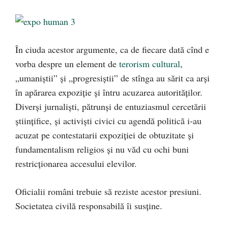
În ciuda acestor argumente, ca de fiecare dată cînd e
vorba despre un element de
terorism cultural
,
„umaniştii” şi „progresiştii” de stînga au sărit ca arşi
în apărarea expoziţie şi întru acuzarea autorităţilor.
Diverşi jurnalişti, pătrunşi de entuziasmul cercetării
ştiinţifice, şi activişti civici cu agendă politică i-au
acuzat pe contestatarii expoziţiei de obtuzitate şi
fundamentalism religios şi nu văd cu ochi buni
restricţionarea accesului elevilor.
Oficialii români trebuie să reziste acestor presiuni.
Societatea civilă responsabilă îi susţine.