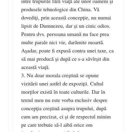
între trupurile fără viaţă ale unor oameni şi
produsele tehnologice din China. Vă
dovediţi, prin această concepţie, nu numai
lipsit de Dumnezeu, dar şi un cinic odios.
Pentru dvs. persoana umană nu face prea
multe parale nici vie, darămite moartă.
Aşadar, poate fi expusă contra unei taxe, ca
să mai producă şi după ce s-a săvîrşit din
această viaţă.
3. Nu doar morala creştină se opune
vizitării unei astfel de expoziţii. Cultul
morţilor există în toate culturile. Dar în
textul meu nu este vorba exclusiv despre
concepţia creştină asupra trupului, după
cum am precizat, ci şi de respectul minim
pe care trebuie să-l aibă orice om