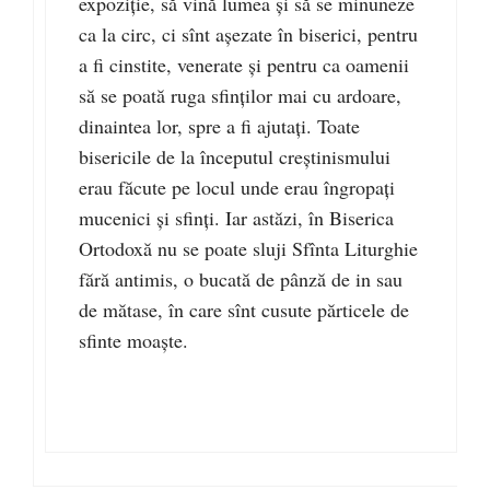
expoziţie, să vină lumea şi să se minuneze
ca la circ, ci sînt aşezate în biserici, pentru
a fi cinstite, venerate şi pentru ca oamenii
să se poată ruga sfinţilor mai cu ardoare,
dinaintea lor, spre a fi ajutaţi. Toate
bisericile de la începutul creştinismului
erau făcute pe locul unde erau îngropaţi
mucenici şi sfinţi. Iar astăzi, în Biserica
Ortodoxă nu se poate sluji Sfînta Liturghie
fără antimis, o bucată de pânză de in sau
de mătase, în care sînt cusute părticele de
sfinte moaşte.