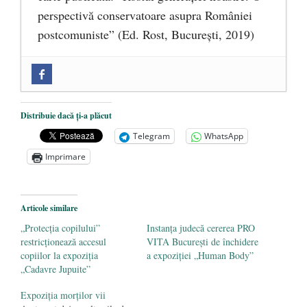
perspectivă conservatoare asupra României
postcomuniste” (Ed. Rost, București, 2019)
„Microbuzele de aur” ale PNRR: Claudiu
Târziu cere anchetă a Parchetului
European și reforme pentru a bloca
Distribuie dacă ți-a plăcut
achizițiile la suprapreț
- 13 august 2025
Telegram
WhatsApp
Dragi prieteni din Constanța
- 12 august
Imprimare
2025
România nu știe să își folosească și să își
Articole similare
protejeze resursele
- 11 august 2025
„Protecţia copilului”
Instanţa judecă cererea PRO
restricţionează accesul
VITA Bucureşti de închidere
copiilor la expoziţia
a expoziţiei „Human Body”
„Cadavre Jupuite”
Expoziţia morţilor vii