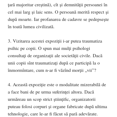
ţară majoritar creştină), cît şi demnităţii persoanei în
cel mai larg şi laic sens. O persoană merită respect şi
după moarte. Iar profanarea de cadavre se pedepseşte
în toată lumea civilizată.
3. Vizitarea acestei expoziţii i-ar putea traumatiza
psihic pe copii. O spun mai mulţi psihologi
consultaţi de organizaţii ale societăţii civile. Dacă
unii copii sînt traumatizaţi după ce participă la o
înmormîntare, cum n-ar fi văzînd morţii „vii”?
4. Această expoziţie este o modalitate mizerabilă de
a face bani de pe urma suferinţei altora. Dacă
urmăreau un scop strict ştiinţific, organizatorii
puteau folosi corpuri şi organe fabricate după ultima
tehnologie, care le-ar fi făcut să pară adevărate.