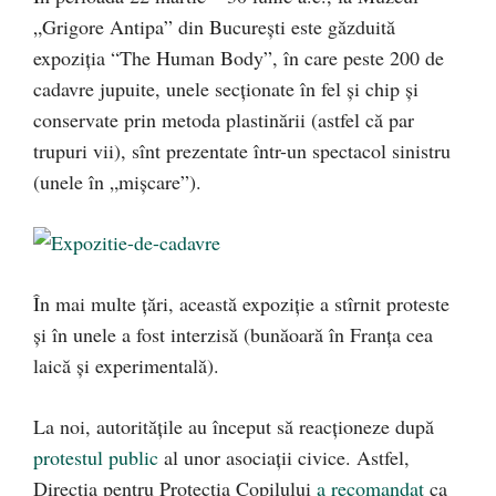
„Grigore Antipa” din Bucureşti este găzduită
expoziţia “The Human Body”, în care peste 200 de
cadavre jupuite, unele secţionate în fel şi chip şi
conservate prin metoda plastinării (astfel că par
trupuri vii), sînt prezentate într-un spectacol sinistru
(unele în „mişcare”).
În mai multe ţări, această expoziţie a stîrnit proteste
şi în unele a fost interzisă (bunăoară în Franţa cea
laică şi experimentală).
La noi, autorităţile au început să reacţioneze după
protestul public
al unor asociaţii civice. Astfel,
Direcţia pentru Protecţia Copilului
a recomandat
ca