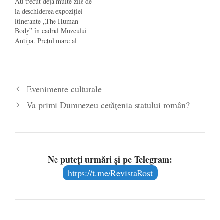
Au trecut deja multe zile de
la deschiderea expoziţiei
itinerante „The Human
Body” în cadrul Muzeului
Antipa. Preţul mare al
biletelor (între 32 şi 60 de
lei – faţă de 10 lei, cât costă
intrarea la Muzeul Satului
sau 8 lei la Muzeul Naţional
Evenimente culturale
de Istorie) nu a descurajat
publicul…
Va primi Dumnezeu cetăţenia statului român?
Ne puteți urmări și pe Telegram:
https://t.me/RevistaRost