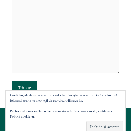
Trimite
Confidențialitate și cookie-uri: acest site folosește cookie-uri. Dacă continui să
folosești acest site web, ești de acord cu utilizarea lor.
Pentru a afla mai multe, inclusiv cum să controlezi cookie-urile, uită-te aici:
Politică cookie-uri
© 2002-2026 · Asociația ROST
Web hosting şi dezvoltare Wordpress:
Casa de WEB