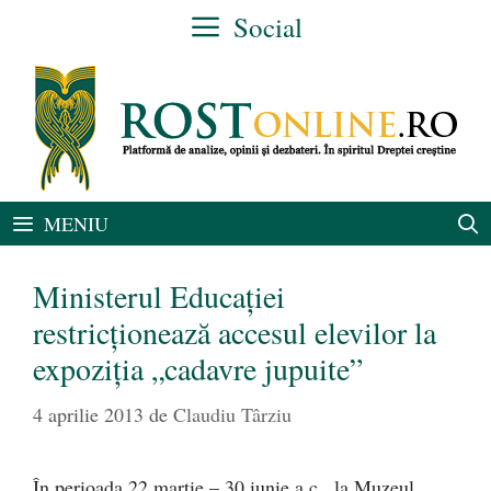
Sari
Social
la
conținut
MENIU
Ministerul Educaţiei
restricţionează accesul elevilor la
expoziţia „cadavre jupuite”
4 aprilie 2013
de
Claudiu Târziu
În perioada 22 martie – 30 iunie a.c., la Muzeul