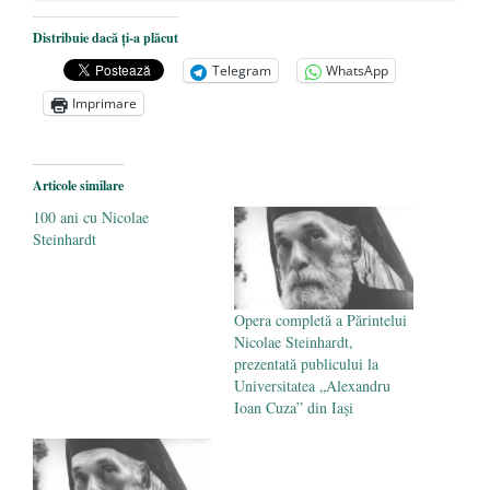
Târziu cere anchetă a Parchetului
European și reforme pentru a bloca
Distribuie dacă ți-a plăcut
achizițiile la suprapreț
- 13 august 2025
Telegram
WhatsApp
Dragi prieteni din Constanța
- 12 august
Imprimare
2025
România nu știe să își folosească și să își
Articole similare
protejeze resursele
- 11 august 2025
100 ani cu Nicolae
Steinhardt
Opera completă a Părintelui
Nicolae Steinhardt,
prezentată publicului la
Universitatea „Alexandru
Ioan Cuza” din Iași