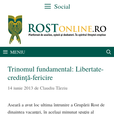
Sari
Social
la
conținut
MENIU
Trinomul fundamental: Libertate-
credinţă-fericire
14 iunie 2013
de
Claudiu Târziu
Aseară a avut loc ultima întrunire a Grupării Rost de
dinaintea vacanţei, în acelaşi minunat spaţiu al