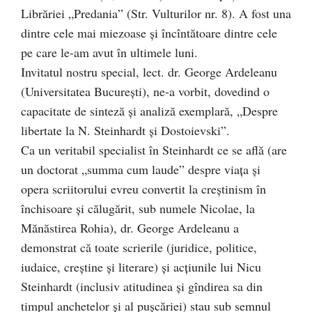
Librăriei „Predania” (Str. Vulturilor nr. 8). A fost una
dintre cele mai miezoase şi încîntătoare dintre cele
pe care le-am avut în ultimele luni.
Invitatul nostru special, lect. dr. George Ardeleanu
(Universitatea Bucureşti), ne-a vorbit, dovedind o
capacitate de sinteză şi analiză exemplară, „Despre
libertate la N. Steinhardt şi Dostoievski”.
Ca un veritabil specialist în Steinhardt ce se află (are
un doctorat „summa cum laude” despre viaţa şi
opera scriitorului evreu convertit la creştinism în
închisoare şi călugărit, sub numele Nicolae, la
Mănăstirea Rohia), dr. George Ardeleanu a
demonstrat că toate scrierile (juridice, politice,
iudaice, creştine şi literare) şi acţiunile lui Nicu
Steinhardt (inclusiv atitudinea şi gîndirea sa din
timpul anchetelor şi al puşcăriei) stau sub semnul