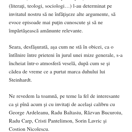
(literaţi, teologi, sociologi…) l-au determinat pe
invitatul nostru să ne înfăţişeze alte argumente, să
evoce episoade mai puţin cunoscute şi să ne
împărtăşească amănunte relevante.
Seara, desfăşurată, aşa cum ne stă în obicei, ca o
întîlnire între prieteni în jurul unei mize generale, s-a
încheiat într-o atmosferă veselă, după cum se şi
cădea de vreme ce a purtat marca duhului lui
Steinhardt.
Ne revedem la toamnă, pe teme la fel de interesante
ca şi pînă acum şi cu invitaţi de acelaşi calibru cu
George Ardeleanu, Radu Baltasiu, Răzvan Bucuroiu,
Radu Carp, Cristi Pantelimon, Sorin Lavric şi
Costion Nicolescu.