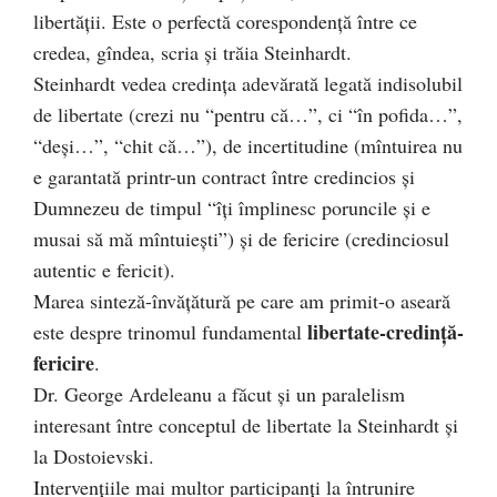
libertăţii. Este o perfectă corespondenţă între ce
credea, gîndea, scria şi trăia Steinhardt.
Steinhardt vedea credinţa adevărată legată indisolubil
de libertate (crezi nu “pentru că…”, ci “în pofida…”,
“deşi…”, “chit că…”), de incertitudine (mîntuirea nu
e garantată printr-un contract între credincios şi
Dumnezeu de timpul “îţi împlinesc poruncile şi e
musai să mă mîntuieşti”) şi de fericire (credinciosul
autentic e fericit).
Marea sinteză-învăţătură pe care am primit-o aseară
l
ibertate-credinţă-
este despre trinomul fundamental
fericire
.
Dr. George Ardeleanu a făcut şi un paralelism
interesant între conceptul de libertate la Steinhardt şi
la Dostoievski.
Intervenţiile mai multor participanţi la întrunire