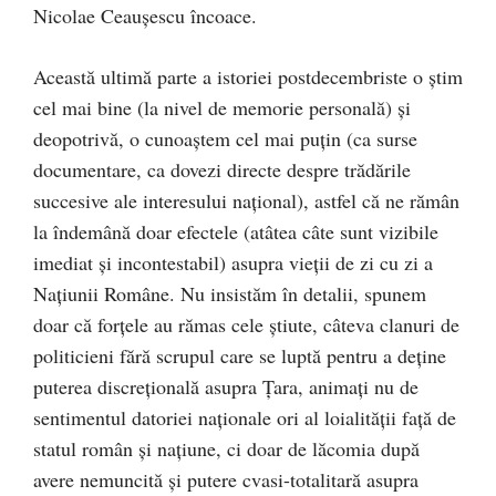
Nicolae Ceauşescu încoace.
Această ultimă parte a istoriei postdecembriste o ştim
cel mai bine (la nivel de memorie personală) şi
deopotrivă, o cunoaştem cel mai puţin (ca surse
documentare, ca dovezi directe despre trădările
succesive ale interesului naţional), astfel că ne rămân
la îndemână doar efectele (atâtea câte sunt vizibile
imediat şi incontestabil) asupra vieţii de zi cu zi a
Naţiunii Române. Nu insistăm în detalii, spunem
doar că forţele au rămas cele ştiute, câteva clanuri de
politicieni fără scrupul care se luptă pentru a deţine
puterea discreţională asupra Ţara, animaţi nu de
sentimentul datoriei naţionale ori al loialităţii faţă de
statul român şi naţiune, ci doar de lăcomia după
avere nemuncită şi putere cvasi-totalitară asupra