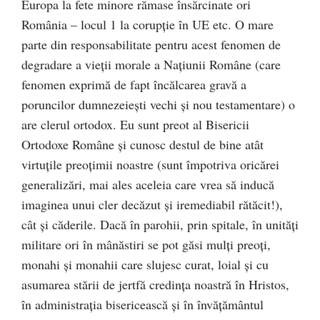
Europa la fete minore rămase însărcinate ori
România – locul 1 la corupţie în UE etc. O mare
parte din responsabilitate pentru acest fenomen de
degradare a vieţii morale a Naţiunii Române (care
fenomen exprimă de fapt încălcarea gravă a
poruncilor dumnezeieşti vechi şi nou testamentare) o
are clerul ortodox. Eu sunt preot al Bisericii
Ortodoxe Române şi cunosc destul de bine atât
virtuţile preoţimii noastre (sunt împotriva oricărei
generalizări, mai ales aceleia care vrea să inducă
imaginea unui cler decăzut şi iremediabil rătăcit!),
cât şi căderile. Dacă în parohii, prin spitale, în unităţi
militare ori în mânăstiri se pot găsi mulţi preoţi,
monahi şi monahii care slujesc curat, loial şi cu
asumarea stării de jertfă credinţa noastră în Hristos,
în administraţia bisericească şi în învăţământul