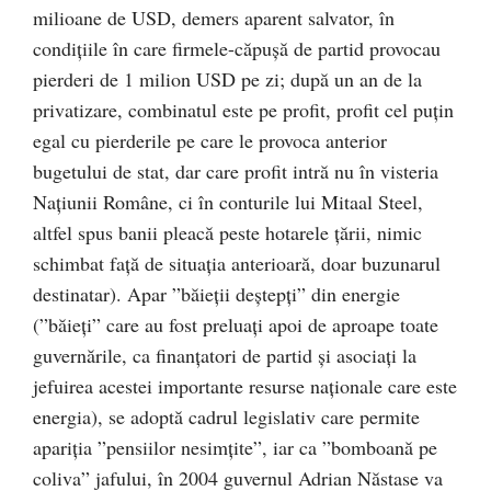
milioane de USD, demers aparent salvator, în
condiţiile în care firmele-căpuşă de partid provocau
pierderi de 1 milion USD pe zi; după un an de la
privatizare, combinatul este pe profit, profit cel puţin
egal cu pierderile pe care le provoca anterior
bugetului de stat, dar care profit intră nu în visteria
Naţiunii Române, ci în conturile lui Mitaal Steel,
altfel spus banii pleacă peste hotarele ţării, nimic
schimbat faţă de situaţia anterioară, doar buzunarul
destinatar). Apar ”băieţii deştepţi” din energie
(”băieţi” care au fost preluaţi apoi de aproape toate
guvernările, ca finanţatori de partid şi asociaţi la
jefuirea acestei importante resurse naţionale care este
energia), se adoptă cadrul legislativ care permite
apariţia ”pensiilor nesimţite”, iar ca ”bomboană pe
coliva” jafului, în 2004 guvernul Adrian Năstase va