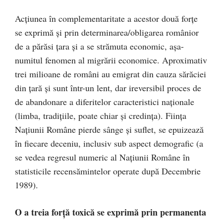
Acţiunea în complementaritate a acestor două forţe
se exprimă şi prin determinarea/obligarea românior
de a părăsi ţara şi a se strămuta economic, aşa-
numitul fenomen al migrării economice. Aproximativ
trei milioane de români au emigrat din cauza sărăciei
din ţară şi sunt într-un lent, dar ireversibil proces de
de abandonare a diferitelor caracteristici naţionale
(limba, tradiţiile, poate chiar şi credinţa). Fiinţa
Naţiunii Române pierde sânge şi suflet, se epuizează
în fiecare deceniu, inclusiv sub aspect demografic (a
se vedea regresul numeric al Naţiunii Române în
statisticile recensămintelor operate după Decembrie
1989).
O a treia forţă toxică
se exprimă prin permanenta