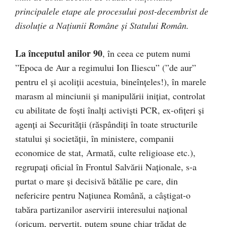
principalele etape ale procesului post-decembrist de
disoluţie a Naţiunii Române şi Statului Român.
La începutul anilor 90
, în ceea ce putem numi
”Epoca de Aur a regimului Ion Iliescu” (”de aur”
pentru el şi acoliţii acestuia, bineînţeles!), în marele
marasm al minciunii şi manipulării iniţiat, controlat
cu abilitate de foşti înalţi activişti PCR, ex-ofiţeri şi
agenţi ai Securităţii (răspândiţi în toate structurile
statului şi societăţii, în ministere, companii
economice de stat, Armată, culte religioase etc.),
regrupaţi oficial în Frontul Salvării Naţionale, s-a
purtat o mare şi decisivă bătălie pe care, din
nefericire pentru Naţiunea Română, a câştigat-o
tabăra partizanilor aservirii interesului naţional
(oricum, pervertit, putem spune chiar trădat de