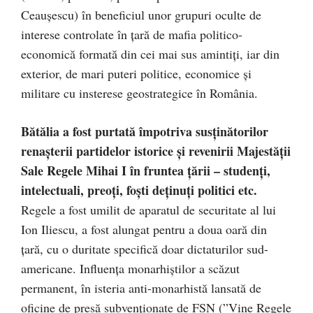
Ceauşescu) în beneficiul unor grupuri oculte de
interese controlate în ţară de mafia politico-
economică formată din cei mai sus amintiţi, iar din
exterior, de mari puteri politice, economice şi
militare cu insterese geostrategice în România.
Bătălia a fost purtată împotriva susţinătorilor
renaşterii partidelor istorice şi revenirii Majestăţii
Sale Regele Mihai I în fruntea ţării – studenţi,
intelectuali, preoţi, foşti deţinuţi politici etc.
Regele a fost umilit de aparatul de securitate al lui
Ion Iliescu, a fost alungat pentru a doua oară din
ţară, cu o duritate specifică doar dictaturilor sud-
americane. Influenţa monarhiştilor a scăzut
permanent, în isteria anti-monarhistă lansată de
oficine de presă subvenţionate de FSN (”Vine Regele