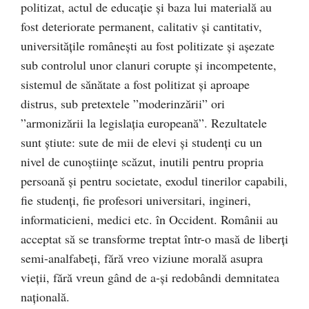
politizat, actul de educaţie şi baza lui materială au
fost deteriorate permanent, calitativ şi cantitativ,
universităţile româneşti au fost politizate şi aşezate
sub controlul unor clanuri corupte şi incompetente,
sistemul de sănătate a fost politizat şi aproape
distrus, sub pretextele ”moderinzării” ori
”armonizării la legislaţia europeană”. Rezultatele
sunt ştiute: sute de mii de elevi şi studenţi cu un
nivel de cunoştiinţe scăzut, inutili pentru propria
persoană şi pentru societate, exodul tinerilor capabili,
fie studenţi, fie profesori universitari, ingineri,
informaticieni, medici etc. în Occident. Românii au
acceptat să se transforme treptat într-o masă de liberţi
semi-analfabeţi, fără vreo viziune morală asupra
vieţii, fără vreun gând de a-şi redobândi demnitatea
naţională.