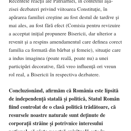
Recentele reacţii ale Patriarhiei, în contextul aşa-
zisei dezbateri privind viitoarea Constituţie, în
apărarea familiei creştine au fost destul de tardive şi
mai ales, au fost fără efect (Comisia pentru revizuire
a acceptat iniţial propunere Bisericii, dar ulterior a
revenit şi a respins amendamentul care definea corect
familia ca formată din bărbat şi femeie), situaţie care
a indus imaginea (poate reală, poate nu) a unei
participări decorative, fără vreo influenţă ori vreun
rol real, a Bisericii în respectiva dezbatere.
Concluzionând, afirmăm că România este lipsită
de independenţă statală şi politică, Statul Român
fiind controlat de o clasă politică trădătoare, că
resursele noastre naturale sunt deţinute de
corporaţii străine şi potrivnice interesului