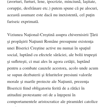
(avorturi, furturi, lene, ipocrizie, minciună, laşitate,
corupţie, desfrânare etc.) putem spune că pe alocuri,
această asumare este dacă nu inexistentă, cel puţin
fariseic exprimată.
Viziunea Naţional-Creştină asupra chivernisirii Ţării
şi propăşirii Naţiunii Române presupune existenţa
unei Biserici Creştine active nu numai în spaţiul
social, luptând cu efectele sărăciei, ale bolii trupeşti
şi sufleteşti, ci mai ales în agora cetăţii, luptând
pentru a combate cauzele acestora, acolo unde acum
se supun dezbaterii şi feluritelor presiuni valorile
morale şi marile proiecte ale Naţiunii, prezenţa
Bisericii fiind obligatoriu ferită de a rătăci în
atitudini protestante ori de a înţepeni în
comportamentele aristocratice ale piramidei catolice