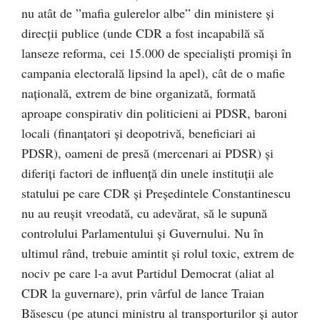
nu atât de ”mafia gulerelor albe” din ministere şi
direcţii publice (unde CDR a fost incapabilă să
lanseze reforma, cei 15.000 de specialişti promişi în
campania electorală lipsind la apel), cât de o mafie
naţională, extrem de bine organizată, formată
aproape conspirativ din politicieni ai PDSR, baroni
locali (finanţatori şi deopotrivă, beneficiari ai
PDSR), oameni de presă (mercenari ai PDSR) şi
diferiţi factori de influenţă din unele instituţii ale
statului pe care CDR şi Preşedintele Constantinescu
nu au reuşit vreodată, cu adevărat, să le supună
controlului Parlamentului şi Guvernului. Nu în
ultimul rând, trebuie amintit şi rolul toxic, extrem de
nociv pe care l-a avut Partidul Democrat (aliat al
CDR la guvernare), prin vârful de lance Traian
Băsescu (pe atunci ministru al transporturilor şi autor