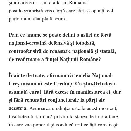
şi umane etc. – nu a aflat în România
postdecembristă vreo forţă care să i se opună, cel
puţin nu a aflat până acum.
Prin ce anume se poate defini o astfel de forţă
naţional-creştină defensivă şi totodată,
contraofensivă de renaştere naţională şi statală,
de reafirmare a fiinţei Naţiunii Române?
Înainte de toate, afirmăm că temelia Naţional-
Creştinismului este Credinţa Creştin-Ortodoxă,
asumată curat, fără excese în manifestarea ei, dar
şi fără renunţări conjuncturale la părţi ale
acesteia.
Asumarea credinţei este la acest moment,
insuficientă, iar dacă privim la starea de imoralitate
în care zac poporul şi conducătorii cetăţii româneşti