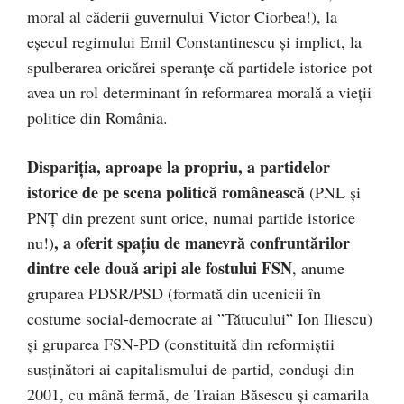
moral al căderii guvernului Victor Ciorbea!), la
eşecul regimului Emil Constantinescu şi implict, la
spulberarea oricărei speranţe că partidele istorice pot
avea un rol determinant în reformarea morală a vieţii
politice din România.
Dispariţia, aproape la propriu, a partidelor
istorice de pe scena politică românească
(PNL şi
PNŢ din prezent sunt orice, numai partide istorice
, a oferit spaţiu de manevră confruntărilor
nu!)
dintre cele două aripi ale fostului FSN
, anume
gruparea PDSR/PSD (formată din ucenicii în
costume social-democrate ai ”Tătucului” Ion Iliescu)
şi gruparea FSN-PD (constituită din reformiştii
susţinători ai capitalismului de partid, conduşi din
2001, cu mână fermă, de Traian Băsescu şi camarila