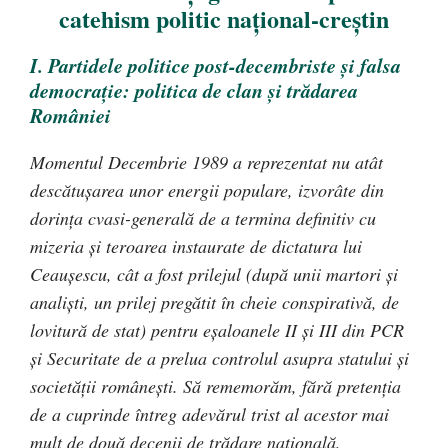
catehism politic naţional-creştin
I. Partidele politice post-decembriste şi falsa
democraţie: politica de clan şi trădarea
României
Momentul Decembrie
1989 a
reprezentat nu atât
descătuşarea unor energii populare, izvorâte din
dorinţa cvasi-generală de a termina definitiv cu
mizeria şi teroarea instaurate de dictatura lui
Ceauşescu, cât a fost prilejul (după unii martori şi
analişti, un prilej pregătit în cheie conspirativă, de
lovitură de stat) pentru eşaloanele II şi III din PCR
şi Securitate de a prelua controlul asupra statului şi
societăţii româneşti. Să rememorăm, fără pretenţia
de a cuprinde întreg adevărul trist al acestor mai
mult de două decenii de trădare naţională,