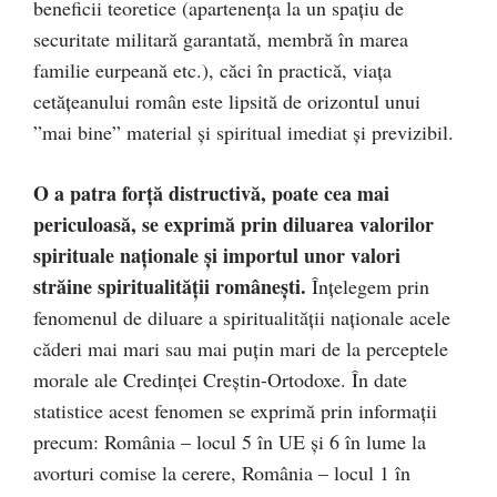
beneficii teoretice (apartenenţa la un spaţiu de
securitate militară garantată, membră în marea
familie eurpeană etc.), căci în practică, viaţa
cetăţeanului român este lipsită de orizontul unui
”mai bine” material şi spiritual imediat şi previzibil.
O a patra forţă distructivă, poate cea mai
periculoasă, se exprimă prin diluarea valorilor
spirituale naţionale şi importul unor valori
străine spiritualităţii româneşti.
Înţelegem prin
fenomenul de diluare a spiritualităţii naţionale acele
căderi mai mari sau mai puţin mari de la perceptele
morale ale Credinţei Creştin-Ortodoxe. În date
statistice acest fenomen se exprimă prin informaţii
precum: România – locul 5 în UE şi 6 în lume la
avorturi comise la cerere, România – locul 1 în