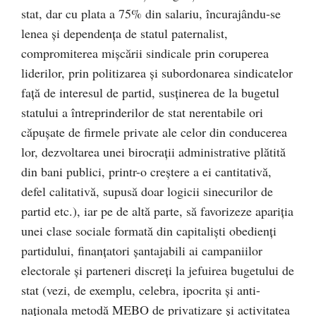
stat, dar cu plata a 75% din salariu, încurajându-se
lenea şi dependenţa de statul paternalist,
compromiterea mişcării sindicale prin coruperea
liderilor, prin politizarea şi subordonarea sindicatelor
faţă de interesul de partid, susţinerea de la bugetul
statului a întreprinderilor de stat nerentabile ori
căpuşate de firmele private ale celor din conducerea
lor, dezvoltarea unei birocraţii administrative plătită
din bani publici, printr-o creştere a ei cantitativă,
defel calitativă, supusă doar logicii sinecurilor de
partid etc.), iar pe de altă parte, să favorizeze apariţia
unei clase sociale formată din capitalişti obedienţi
partidului, finanţatori şantajabili ai campaniilor
electorale şi parteneri discreţi la jefuirea bugetului de
stat (vezi, de exemplu, celebra, ipocrita şi anti-
naţionala metodă MEBO de privatizare şi activitatea