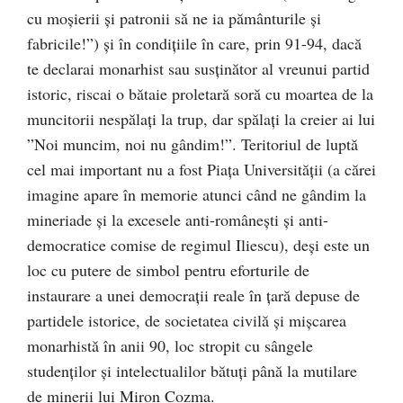
cu moşierii şi patronii să ne ia pământurile şi
fabricile!”) şi în condiţiile în care, prin 91-94, dacă
te declarai monarhist sau susţinător al vreunui partid
istoric, riscai o bătaie proletară soră cu moartea de la
muncitorii nespălaţi la trup, dar spălaţi la creier ai lui
”Noi muncim, noi nu gândim!”. Teritoriul de luptă
cel mai important nu a fost Piaţa Universităţii (a cărei
imagine apare în memorie atunci când ne gândim la
mineriade şi la excesele anti-româneşti şi anti-
democratice comise de regimul Iliescu), deşi este un
loc cu putere de simbol pentru eforturile de
instaurare a unei democraţii reale în ţară depuse de
partidele istorice, de societatea civilă şi mişcarea
monarhistă în anii 90, loc stropit cu sângele
studenţilor şi intelectualilor bătuţi până la mutilare
de minerii lui Miron Cozma.