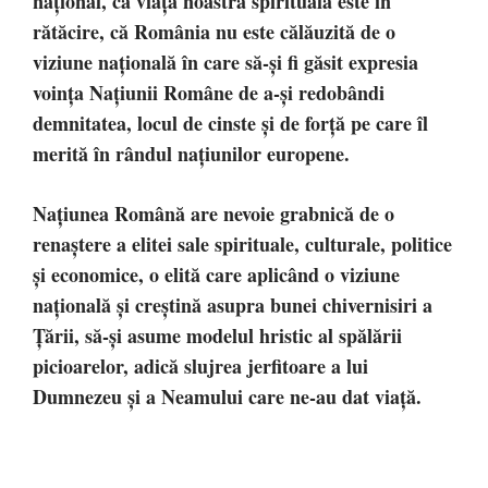
naţional, că viaţa noastră spirituală este în
rătăcire, că România nu este călăuzită de o
viziune naţională în care să-şi fi găsit expresia
voinţa Naţiunii Române de a-şi redobândi
demnitatea, locul de cinste şi de forţă pe care îl
merită în rândul naţiunilor europene.
Naţiunea Română are nevoie grabnică de o
renaştere a elitei sale spirituale, culturale, politice
şi economice, o elită care aplicând o viziune
naţională şi creştină asupra bunei chivernisiri a
Ţării, să-şi asume modelul hristic al spălării
picioarelor, adică slujrea jerfitoare a lui
Dumnezeu şi a Neamului care ne-au dat viaţă.