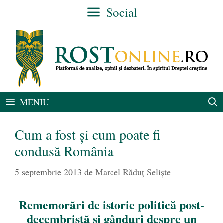
Sari
Social
la
conținut
MENIU
Cum a fost şi cum poate fi
condusă România
5 septembrie 2013
de
Marcel Răduț Seliște
Rememorări de istorie politică post-
decembristă şi gânduri despre un