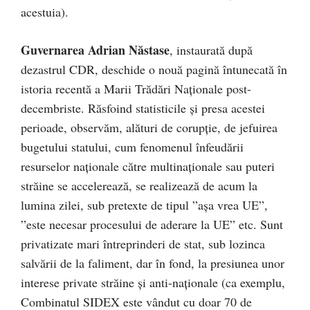
acestuia).
Guvernarea Adrian Năstase
, instaurată după
dezastrul CDR, deschide o nouă pagină întunecată în
istoria recentă a Marii Trădări Naţionale post-
decembriste. Răsfoind statisticile şi presa acestei
perioade, observăm, alături de corupţie, de jefuirea
bugetului statului, cum fenomenul înfeudării
resurselor naţionale către multinaţionale sau puteri
străine se accelerează, se realizează de acum la
lumina zilei, sub pretexte de tipul ”aşa vrea UE”,
”este necesar procesului de aderare la UE” etc. Sunt
privatizate mari întreprinderi de stat, sub lozinca
salvării de la faliment, dar în fond, la presiunea unor
interese private străine şi anti-naţionale (ca exemplu,
Combinatul SIDEX este vândut cu doar 70 de