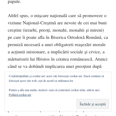
papale.
Altfel spus, o mişcare naţională care să promoveze o
viziune Naţional-Creştină are nevoie de cei mai buni
creştini (ierarhi, preoţi, monahi, monahii şi mireni)
pe care îi poate afla în Biserica Ortodoxă Română, ca
premiză necesară a unei obligatorii reaşezări morale
a acţiunii misionare, a implicării sociale şi civice, a
mărturisirii lui Hristos în cetatea românească. Atunci
când se va dobândi implicarea unei preoţimi după
chipul lui Hristos, atât cât îngăduie firea omenească,
Confidențialitate și cookie-uri: acest site folosește cookie-uri. Dacă continui să
în demersul de renaştere naţională, vom spune că
folosești acest site web, ești de acord cu utilizarea lor.
Naţional-Creştinismul românesc va avea acea
Pentru a afla mai multe, inclusiv cum să controlezi cookie-urile, uită-te aici:
garanţie că nu va rătăci în grava erezie a
Politică cookie-uri
transformării Credinţei Creştine-Ortodoxe în doctrină
politică. Căci Naţional-Creştinismul, deşi doritor în a