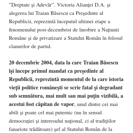
”Dreptate şi Adevăr”. Victoria Alianţei D.A. şi
alegerea lui Traian Băsescu ca Preşedinte al
Republicii, reprezintă începutul ultimei etape a
fenomenului post-decembrist de înrobire a Naţiunii
Române şi de privatizare a Statului Român în folosul
clanurilor de partid.
20 decembrie 2004, data la care Traian Băsescu
îşi începe primul mandat ca preşedinte al
Republicii, reprezintă momentul de la care istoria
vieţii politice româneşti se scrie fatal şi degradant
sub semnătura, mai mult sau mai puţin vizibilă, a
acestui fost căpitan de vapor
, unul dintre cei mai
abili şi poate cel mai puternic (nu în sensul
democraţiei şi interesului naţional, ci al tradiţiilor
fanariote trădătoare) şef al Statului Român de la