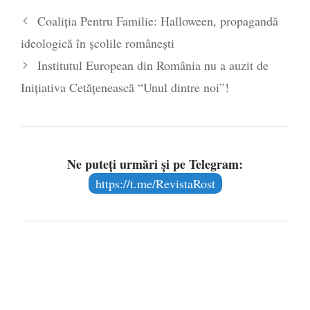
împlinește 140 de ani de la înființare
- 20
Coaliţia Pentru Familie: Halloween, propagandă
septembrie 2019
ideologică în şcolile româneşti
Institutul European din România nu a auzit de
Iniţiativa Cetăţenească “Unul dintre noi”!
Ne puteți urmări și pe Telegram:
https://t.me/RevistaRost