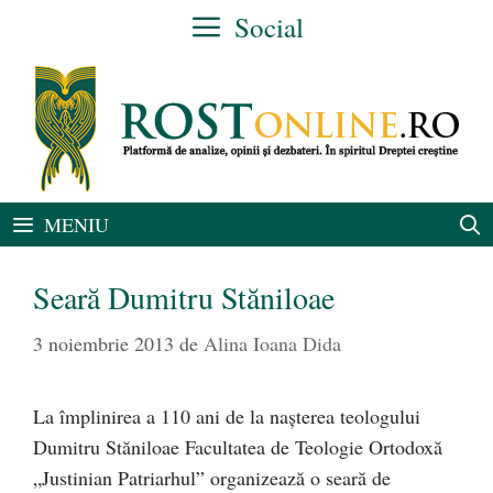
Sari
Social
la
conținut
MENIU
Seară Dumitru Stăniloae
3 noiembrie 2013
de
Alina Ioana Dida
La împlinirea a 110 ani de la naşterea teologului
Dumitru Stăniloae Facultatea de Teologie Ortodoxă
„Justinian Patriarhul” organizează o seară de