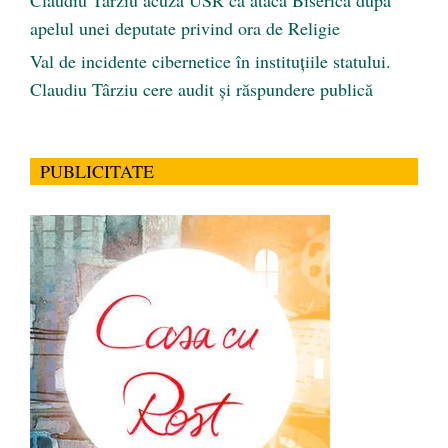
Claudiu Târziu acuză USR că atacă Biserica după
apelul unei deputate privind ora de Religie
Val de incidente cibernetice în instituțiile statului.
Claudiu Târziu cere audit și răspundere publică
PUBLICITATE