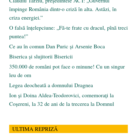
Claudiu Târziu, președintele ACT: „Guvernul
împinge România dintr-o criză în alta. Astăzi, în
criza energiei.”
O falsă înțelepciune: „Fă-te frate cu dracul, pînă treci
puntea!”
Ce au în comun Dan Puric şi Arsenie Boca
Biserica și slujitorii Bisericii
350.000 de români pot face o minune! Cu un singur
leu de om
Legea deocheată a domnului Dragnea
Ion și Doina Aldea-Teodorovici, comemorați la
Coșereni, la 32 de ani de la trecerea la Domnul
ULTIMA REPRIZĂ