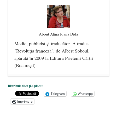
About Alina Ioana Dida
Medic, publicist şi traducător. A tradus
"Revoluţia franceză", de Albert Soboul,
apărută în 2009 la Editura Prietenii Cărţii
(Bucureşti).
Ceva despre pandemie
- 17 martie 2020
Distribuie dacă ți-a plăcut
O carte despre embrionul uman, ca
Telegram
WhatsApp
persoană ce trebuie apărată
- 8 octombrie
Imprimare
2019
Societatea de Cultură Macedo-Română