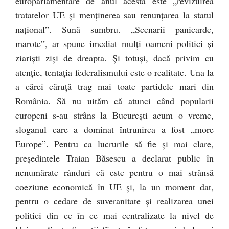
europarlamentare de anul acesta este „revizuirea
tratatelor UE și menținerea sau renunțarea la statul
național”. Sună sumbru. „Scenarii panicarde,
marote”, ar spune imediat mulți oameni politici și
ziariști ziși de dreapta. Și totuși, dacă privim cu
atenție, tentația federalismului este o realitate. Una la
a cărei căruță trag mai toate partidele mari din
România. Să nu uităm că atunci când popularii
europeni s-au strâns la București acum o vreme,
sloganul care a dominat întrunirea a fost „more
Europe”. Pentru ca lucrurile să fie și mai clare,
președintele Traian Băsescu a declarat public în
nenumărate rânduri că este pentru o mai strânsă
coeziune economică în UE și, la un moment dat,
pentru o cedare de suveranitate și realizarea unei
politici din ce în ce mai centralizate la nivel de