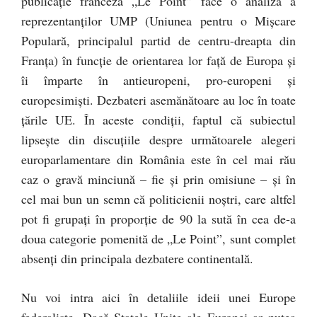
publicație franceză „Le Point” face o analiză a
reprezentanților UMP (Uniunea pentru o Mișcare
Populară, principalul partid de centru-dreapta din
Franța) în funcție de orientarea lor față de Europa și
îi împarte în antieuropeni, pro-europeni și
europesimiști. Dezbateri asemănătoare au loc în toate
țările UE. În aceste condiții, faptul că subiectul
lipsește din discuțiile despre următoarele alegeri
europarlamentare din România este în cel mai rău
caz o gravă minciună – fie și prin omisiune – și în
cel mai bun un semn că politicienii noștri, care altfel
pot fi grupați în proporție de 90 la sută în cea de-a
doua categorie pomenită de „Le Point”, sunt complet
absenți din principala dezbatere continentală.
Nu voi intra aici în detaliile ideii unei Europe