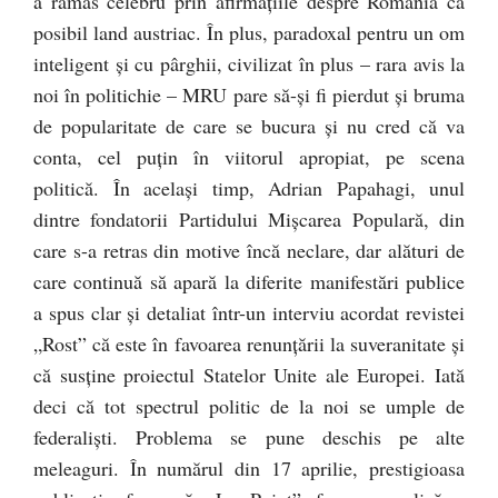
a rămas celebru prin afirmațiile despre România ca
posibil land austriac. În plus, paradoxal pentru un om
inteligent și cu pârghii, civilizat în plus – rara avis la
noi în politichie – MRU pare să-și fi pierdut și bruma
de popularitate de care se bucura și nu cred că va
conta, cel puțin în viitorul apropiat, pe scena
politică. În același timp, Adrian Papahagi, unul
dintre fondatorii Partidului Mișcarea Populară, din
care s-a retras din motive încă neclare, dar alături de
care continuă să apară la diferite manifestări publice
a spus clar și detaliat într-un interviu acordat revistei
„Rost” că este în favoarea renunțării la suveranitate și
că susține proiectul Statelor Unite ale Europei. Iată
deci că tot spectrul politic de la noi se umple de
federaliști. Problema se pune deschis pe alte
meleaguri. În numărul din 17 aprilie, prestigioasa