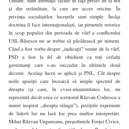
Uniune. Sunt afirmații făcute în fața presei de la noi
și din străinătate, la care are acces oricine. În
privința socialiștilor, lucrurile sunt simple. Însăși
doctrina îi face internaționaliști, iar piruetele retorice
în scop populist din perioada de vârf a conflictului
USL-Băsescu nu ar trebui să păcălească pe nimeni.
Când a fost vorba despre „indicații” venite de la vârf,
PSD a fost la fel de obedient ca toți ceilalți
guvernanți care s-au succedat în ultimele două
decenii. Același lucru se aplică și PNL. Cât despre
noile apariții care încearcă să umple spectrul de
dreapta (și care, în cvasi-unanimitatea lor, nu
reprezintă decât ceea ce scriitorul Răzvan Codrescu a
numit inspirat „dreapta stângii”), pozițiile exprimate
de liderii lor nu lasă loc prea multor interpretări.
Mihai Răzvan Ungureanu, președintele Forței Civice,