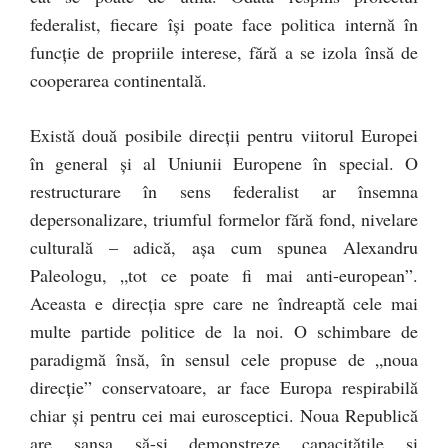
federalist, fiecare își poate face politica internă în
funcție de propriile interese, fără a se izola însă de
cooperarea continentală.
Există două posibile direcții pentru viitorul Europei
în general și al Uniunii Europene în special. O
restructurare în sens federalist ar însemna
depersonalizare, triumful formelor fără fond, nivelare
culturală – adică, așa cum spunea Alexandru
Paleologu, „tot ce poate fi mai anti-european”.
Aceasta e direcția spre care ne îndreaptă cele mai
multe partide politice de la noi. O schimbare de
paradigmă însă, în sensul cele propuse de „noua
direcție” conservatoare, ar face Europa respirabilă
chiar și pentru cei mai eurosceptici. Noua Republică
are șansa să-și demonstreze capacitățile și