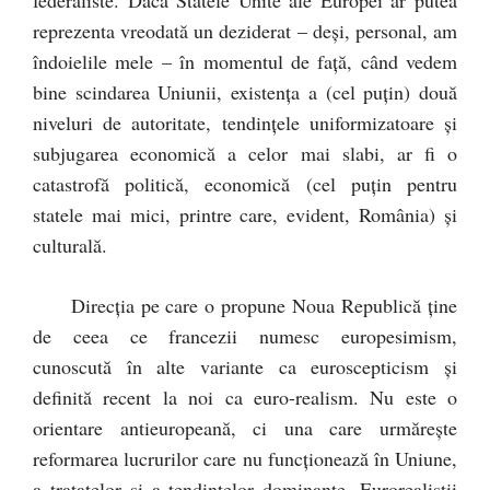
federaliste. Dacă Statele Unite ale Europei ar putea
reprezenta vreodată un deziderat – deși, personal, am
îndoielile mele – în momentul de față, când vedem
bine scindarea Uniunii, existența a (cel puțin) două
niveluri de autoritate, tendințele uniformizatoare și
subjugarea economică a celor mai slabi, ar fi o
catastrofă politică, economică (cel puțin pentru
statele mai mici, printre care, evident, România) și
culturală.
Direcția pe care o propune Noua Republică ține
de ceea ce francezii numesc europesimism,
cunoscută în alte variante ca euroscepticism și
definită recent la noi ca euro-realism. Nu este o
orientare antieuropeană, ci una care urmărește
reformarea lucrurilor care nu funcționează în Uniune,
a tratatelor și a tendințelor dominante. Eurorealiștii