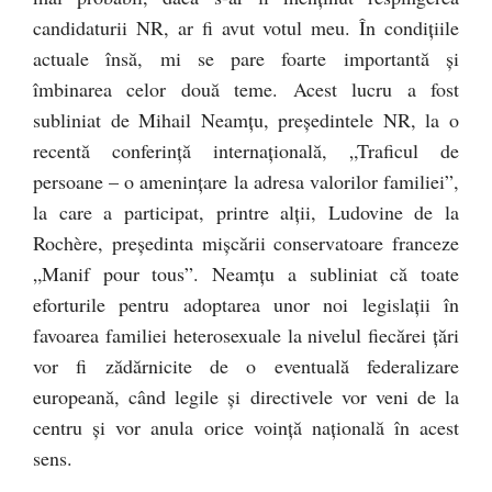
candidaturii NR, ar fi avut votul meu. În condițiile
actuale însă, mi se pare foarte importantă și
îmbinarea celor două teme. Acest lucru a fost
subliniat de Mihail Neamțu, președintele NR, la o
recentă conferință internațională, „Traficul de
persoane – o amenințare la adresa valorilor familiei”,
la care a participat, printre alții, Ludovine de la
Rochère, președinta mișcării conservatoare franceze
„Manif pour tous”. Neamțu a subliniat că toate
eforturile pentru adoptarea unor noi legislații în
favoarea familiei heterosexuale la nivelul fiecărei țări
vor fi zădărnicite de o eventuală federalizare
europeană, când legile și directivele vor veni de la
centru și vor anula orice voință națională în acest
sens.