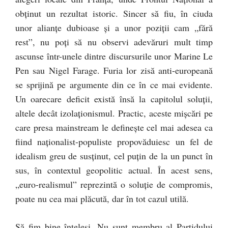
obținut un rezultat istoric. Sincer să fiu, în ciuda
unor alianțe dubioase și a unor poziții cam „fără
rest”, nu poți să nu observi adevăruri mult timp
ascunse într-unele dintre discursurile unor Marine Le
Pen sau Nigel Farage. Furia lor zisă anti-europeană
se sprijină pe argumente din ce în ce mai evidente.
Un oarecare deficit există însă la capitolul soluții,
altele decât izolaționismul. Practic, aceste mișcări pe
care presa mainstream le definește cel mai adesea ca
fiind naționalist-populiste propovăduiesc un fel de
idealism greu de susținut, cel puțin de la un punct în
sus, în contextul geopolitic actual. În acest sens,
„euro-realismul” reprezintă o soluție de compromis,
poate nu cea mai plăcută, dar în tot cazul utilă.
Să fim bine înțeleși. Nu sunt membru al Partidului