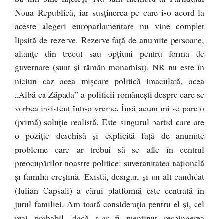
Noua Republică, iar susținerea pe care i-o acord la
aceste alegeri europarlamentare nu vine complet
lipsită de rezerve. Rezerve față de anumite persoane,
alianțe din trecut sau opțiuni pentru forma de
guvernare (sunt și rămân monarhist). NR nu este în
niciun caz acea mișcare politică imaculată, acea
„Albă ca Zăpada” a politicii românești despre care se
vorbea insistent într-o vreme. Însă acum mi se pare o
(primă) soluție realistă. Este singurul partid care are
o poziție deschisă și explicită față de anumite
probleme care ar trebui să se afle în centrul
preocupărilor noastre politice: suveranitatea națională
și familia creștină. Există, desigur, și un alt candidat
(Iulian Capsali) a cărui platformă este centrată în
jurul familiei. Am toată considerația pentru el și, cel
mai probabil, dacă s-ar fi menținut respingerea