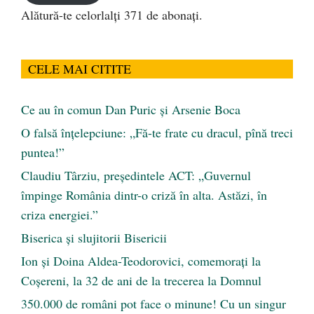
Alătură-te celorlalți 371 de abonați.
CELE MAI CITITE
Ce au în comun Dan Puric şi Arsenie Boca
O falsă înțelepciune: „Fă-te frate cu dracul, pînă treci
puntea!”
Claudiu Târziu, președintele ACT: „Guvernul
împinge România dintr-o criză în alta. Astăzi, în
criza energiei.”
Biserica și slujitorii Bisericii
Ion și Doina Aldea-Teodorovici, comemorați la
Coșereni, la 32 de ani de la trecerea la Domnul
350.000 de români pot face o minune! Cu un singur