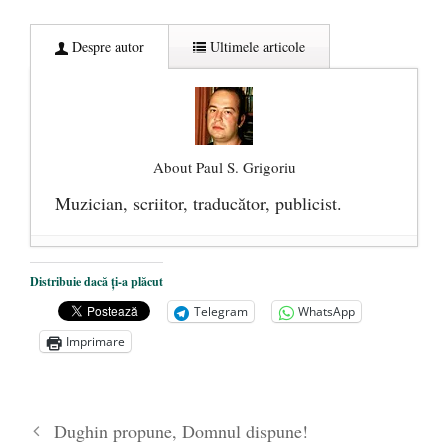
Despre autor
Ultimele articole
About Paul S. Grigoriu
Muzician, scriitor, traducător, publicist.
Despre rock şi propagandă sau Nu tot ce
Distribuie dacă ți-a plăcut
zboară se mănâncă
- 19 iunie 2020
Telegram
WhatsApp
„Arest” – încercare de cronică
- 29
Imprimare
octombrie 2019
Demascarea eşuată sau despre presă,
istorie şi ministere ale adevărului
- 9
Dughin propune, Domnul dispune!
august 2018