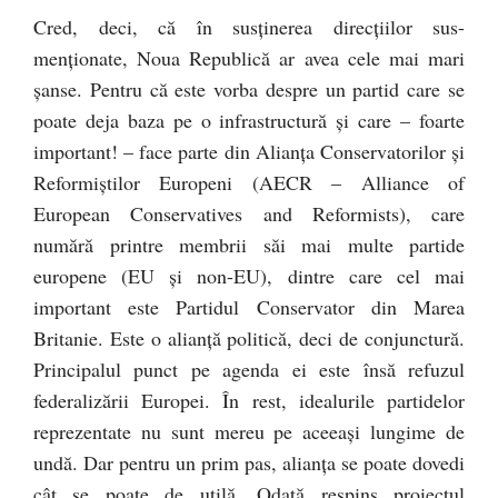
Cred, deci, că în susținerea direcțiilor sus-
menționate, Noua Republică ar avea cele mai mari
șanse. Pentru că este vorba despre un partid care se
poate deja baza pe o infrastructură și care – foarte
important! – face parte din Alianța Conservatorilor și
Reformiștilor Europeni (AECR – Alliance of
European Conservatives and Reformists), care
numără printre membrii săi mai multe partide
europene (EU și non-EU), dintre care cel mai
important este Partidul Conservator din Marea
Britanie. Este o alianță politică, deci de conjunctură.
Principalul punct pe agenda ei este însă refuzul
federalizării Europei. În rest, idealurile partidelor
reprezentate nu sunt mereu pe aceeași lungime de
undă. Dar pentru un prim pas, alianța se poate dovedi
cât se poate de utilă. Odată respins proiectul