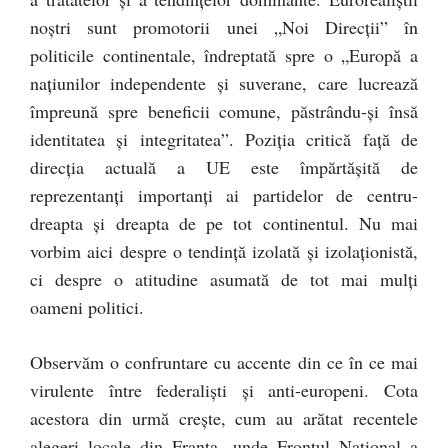
noștri sunt promotorii unei „Noi Direcții” în
politicile continentale, îndreptată spre o „Europă a
națiunilor independente și suverane, care lucrează
împreună spre beneficii comune, păstrându-și însă
identitatea și integritatea”. Poziția critică față de
direcția actuală a UE este împărtășită de
reprezentanți importanți ai partidelor de centru-
dreapta și dreapta de pe tot continentul. Nu mai
vorbim aici despre o tendință izolată și izolaționistă,
ci despre o atitudine asumată de tot mai mulți
oameni politici.
Observăm o confruntare cu accente din ce în ce mai
virulente între federaliști și anti-europeni. Cota
acestora din urmă crește, cum au arătat recentele
alegeri locale din Franța, unde Frontul Național a