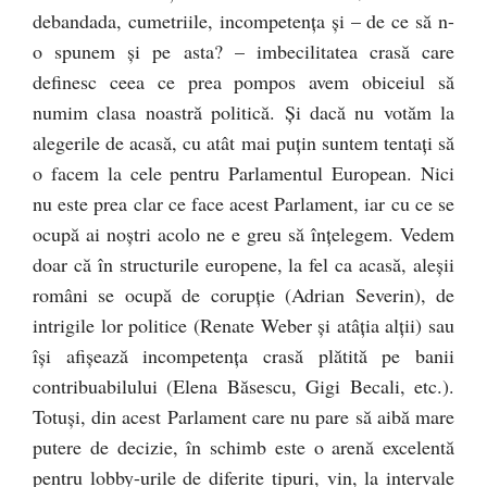
debandada, cumetriile, incompetența și – de ce să n-
o spunem și pe asta? – imbecilitatea crasă care
definesc ceea ce prea pompos avem obiceiul să
numim clasa noastră politică. Şi dacă nu votăm la
alegerile de acasă, cu atât mai puțin suntem tentați să
o facem la cele pentru Parlamentul European. Nici
nu este prea clar ce face acest Parlament, iar cu ce se
ocupă ai noștri acolo ne e greu să înțelegem. Vedem
doar că în structurile europene, la fel ca acasă, aleşii
români se ocupă de corupție (Adrian Severin), de
intrigile lor politice (Renate Weber şi atâția alţii) sau
își afișează incompetența crasă plătită pe banii
contribuabilului (Elena Băsescu, Gigi Becali, etc.).
Totuși, din acest Parlament care nu pare să aibă mare
putere de decizie, în schimb este o arenă excelentă
pentru lobby-urile de diferite tipuri, vin, la intervale