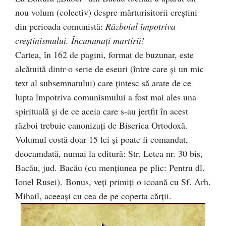
nou volum (colectiv) despre mărturisitorii creştini
din perioada comunistă:
Războiul împotriva
creştinismului. Încununaţi martirii!
Cartea, în 162 de pagini, format de buzunar, este
alcătuită dintr-o serie de eseuri (între care şi un mic
text al subsemnatului) care ţintesc să arate de ce
lupta împotriva comunismului a fost mai ales una
spirituală şi de ce aceia care s-au jertfit în acest
război trebuie canonizaţi de Biserica Ortodoxă.
Volumul costă doar 15 lei şi poate fi comandat,
deocamdată, numai la editură: Str. Letea nr. 30 bis,
Bacău, jud. Bacău (cu menţiunea pe plic: Pentru dl.
Ionel Rusei). Bonus, veţi primiţi o icoană cu Sf. Arh.
Mihail, aceeaşi cu cea de pe coperta cărţii.