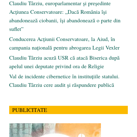
Claudiu Târziu, europarlamentar și președinte
Acțiunea Conservatoare: „Dacă România își
abandonează ciobanii, își abandonează o parte din
suflet”
Conducerea Acțiunii Conservatoare, la Aiud, în
campania națională pentru abrogarea Legii Vexler
Claudiu Târziu acuză USR că atacă Biserica după
apelul unei deputate privind ora de Religie
Val de incidente cibernetice în instituțiile statului.
Claudiu Târziu cere audit și răspundere publică
PUBLICITATE