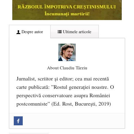
Despre autor
Ultimele articole
About Claudiu Târziu
Jurnalist, scriitor şi editor; cea mai recentă
carte publicată: ”Rostul generației noastre. O
perspectivă conservatoare asupra României
postcomuniste” (Ed. Rost, București, 2019)
„Microbuzele de aur” ale PNRR: Claudiu
Târziu cere anchetă a Parchetului