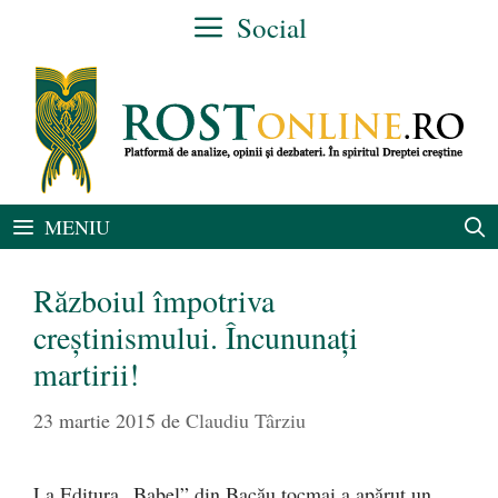
Sari
Social
la
conținut
MENIU
Războiul împotriva
creştinismului. Încununaţi
martirii!
23 martie 2015
de
Claudiu Târziu
La Editura „Babel” din Bacău tocmai a apărut un