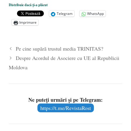
European și reforme pentru a bloca
Distribuie dacă ți-a plăcut
achizițiile la suprapreț
- 13 august 2025
Telegram
WhatsApp
Dragi prieteni din Constanța
- 12 august
Imprimare
2025
România nu știe să își folosească și să își
protejeze resursele
- 11 august 2025
Pe cine supără trustul media TRINITAS?
Despre Acordul de Asociere cu UE al Republicii
Moldova
Ne puteți urmări și pe Telegram:
https://t.me/RevistaRost