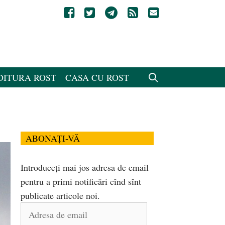
DITURA ROST
CASA CU ROST
ABONAȚI-VĂ
Introduceți mai jos adresa de email
pentru a primi notificări cînd sînt
publicate articole noi.
Adresa
de