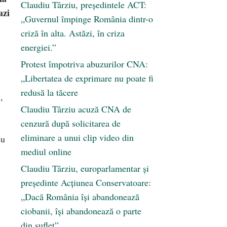
Claudiu Târziu, președintele ACT:
azi
„Guvernul împinge România dintr-o
criză în alta. Astăzi, în criza
energiei.”
Protest împotriva abuzurilor CNA:
„Libertatea de exprimare nu poate fi
redusă la tăcere
,
Claudiu Târziu acuză CNA de
cenzură după solicitarea de
eliminare a unui clip video din
cu
mediul online
Claudiu Târziu, europarlamentar și
președinte Acțiunea Conservatoare:
„Dacă România își abandonează
ciobanii, își abandonează o parte
din suflet”