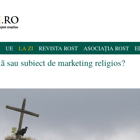
UE
LA ZI
REVISTA ROST
ASOCIAȚIA ROST
E
lă sau subiect de marketing religios?