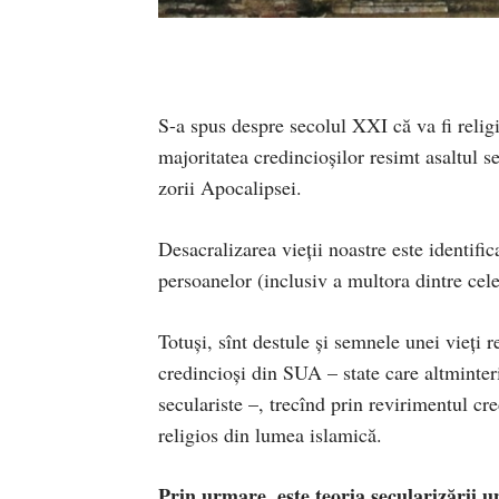
S-a spus despre secolul XXI că va fi religi
majoritatea credincioșilor resimt asaltul s
zorii Apocalipsei.
Desacralizarea vieții noastre este identifi
persoanelor (inclusiv a multora dintre cele
Totuși, sînt destule şi semnele unei vieți 
credincioşi din SUA – state care altminteri
seculariste –, trecînd prin revirimentul cr
religios din lumea islamică.
Prin urmare, este teoria secularizării u