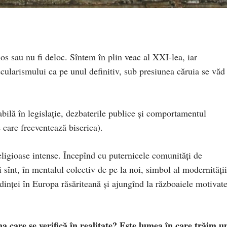
os sau nu fi deloc. Sîntem în plin veac al XXI-lea, iar
ecularismului ca pe unul definitiv, sub presiunea căruia se văd
cabilă în legislație, dezbaterile publice și comportamentul
 care frecventează biserica).
religioase intense. Începînd cu puternicele comunităţi de
 sînt, în mentalul colectiv de pe la noi, simbol al modernității
edinței în Europa răsăriteană și ajungînd la războaiele motivat
na care se verifică în realitate? Este lumea în care trăim u