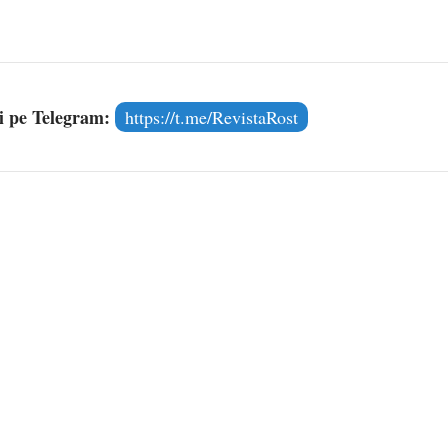
și pe Telegram:
https://t.me/RevistaRost