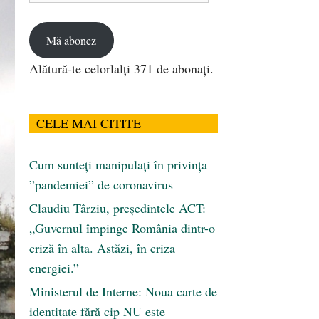
email
Mă abonez
Alătură-te celorlalți 371 de abonați.
CELE MAI CITITE
Cum sunteți manipulați în privința
”pandemiei” de coronavirus
Claudiu Târziu, președintele ACT:
„Guvernul împinge România dintr-o
criză în alta. Astăzi, în criza
energiei.”
Ministerul de Interne: Noua carte de
identitate fără cip NU este