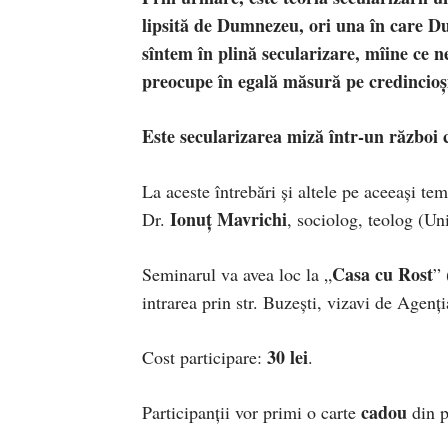
lipsită de Dumnezeu, ori una în care Dum
sîntem în plină secularizare, mîine ce 
preocupe în egală măsură pe credincioşi,
Este secularizarea miză într-un război 
La aceste întrebări şi altele pe aceeaşi te
Ionuţ Mavrichi
Dr.
, sociolog, teolog (U
Casa cu Rost
Seminarul va avea loc la „
” 
intrarea prin str. Buzeşti, vizavi de Agen
30 lei
Cost participare:
.
cadou
Participanţii vor primi o carte
din p