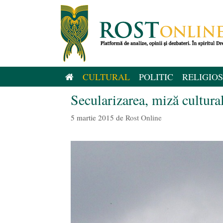
Sari
la
conținut
CULTURAL
POLITIC
RELIGIOS
Secularizarea, miză cultura
5 martie 2015
de
Rost Online