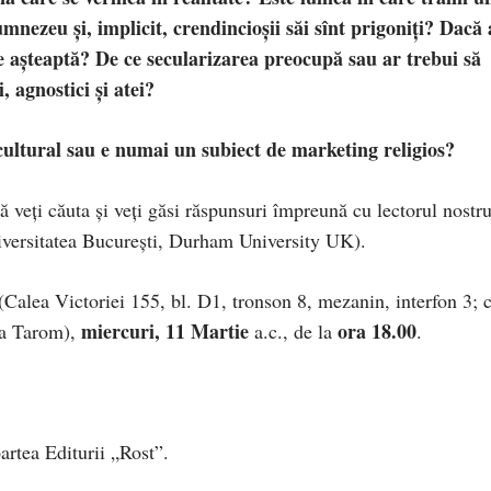
nezeu și, implicit, crendincioșii săi sînt prigoniți? Dacă 
ne așteaptă? De ce secularizarea preocupă sau ar trebui să
 agnostici şi atei?
cultural sau e numai un subiect de marketing religios?
mă veţi căuta şi veţi găsi răspunsuri împreună cu lectorul nostru
niversitatea Bucureşti, Durham University UK).
(Calea Victoriei 155, bl. D1, tronson 8, mezanin, interfon 3; 
miercuri, 11 Martie
ora 18.00
ţia Tarom),
a.c., de la
.
artea Editurii „Rost”.