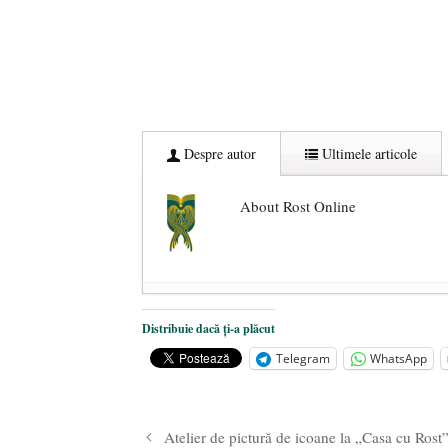
Despre autor
Ultimele articole
About Rost Online
Dezvăluiri cutremurătoare despre 
Distribuie dacă ți-a plăcut
Statul care servește Națiunea
- 21 
Telegram
WhatsApp
Legea Vexler produce efecte. Bustu
Atelier de pictură de icoane la „Casa cu Rost