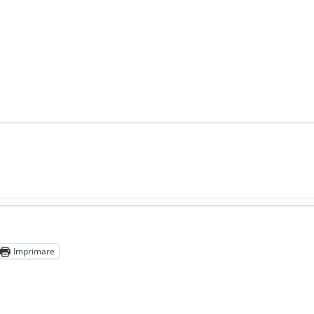
președintele Ucrainei, Volodymyr Zelensky
- 13 mai 2026
aprilie 2026
Imprimare
l poetului Octavian Goga, înlăturat din Iași
- 16 aprilie 2026
”