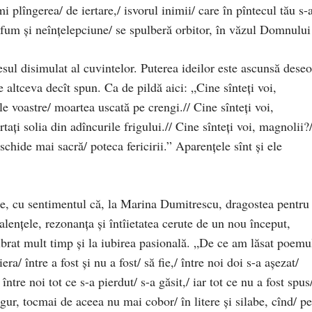
i plîngerea/ de iertare,/ isvorul inimii/ care în pîntecul tău s-
e fum şi neînţelepciune/ se spulberă orbitor, în văzul Domnului
lesul disimulat al cuvintelor. Puterea ideilor este ascunsă deseo
e altceva decît spun. Ca de pildă aici: „Cine sînteţi voi,
e voastre/ moartea uscată pe crengi.// Cine sînteţi voi,
aţi solia din adîncurile frigului.// Cine sînteţi voi, magnolii?
schide mai sacră/ poteca fericirii.” Aparenţele sînt şi ele
ie, cu sentimentul că, la Marina Dumitrescu, dragostea pentru
nţele, rezonanţa şi întîietatea cerute de un nou început,
ibrat mult timp şi la iubirea pasională. „De ce am lăsat poemu
a/ între a fost şi nu a fost/ să fie,/ între noi doi s-a aşezat/
ntre noi tot ce s-a pierdut/ s-a găsit,/ iar tot ce nu a fost spus/
gur, tocmai de aceea nu mai cobor/ în litere şi silabe, cînd/ pe