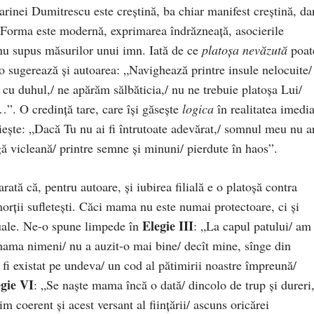
rinei Dumitrescu este creştină, ba chiar manifest creştină, da
. Forma este modernă, exprimarea îndrăzneaţă, asocierile
 nu supus măsurilor unui imn. Iată de ce
platoşa nevăzută
poate
, o sugerează şi autoarea: „Navighează printre insule nelocuite/
cu duhul,/ ne apărăm sălbăticia,/ nu ne trebuie platoşa Lui/
”. O credinţă tare, care îşi găseşte
logica
în realitatea imedia
ieşte: „Dacă Tu nu ai fi întrutoate adevărat,/ somnul meu nu ar
ugă vicleană/ printre semne şi minuni/ pierdute în haos”.
rată că, pentru autoare, şi iubirea filială e o platoşă contra
morţii sufleteşti. Căci mama nu este numai protectoare, ci şi
Elegie III
tuale. Ne-o spune limpede în
: „La capul patului/ am
 mama nimeni/ nu a auzit-o mai bine/ decît mine, sînge din
r fi existat pe undeva/ un cod al pătimirii noastre împreună/
gie VI
: „Se naşte mama încă o dată/ dincolo de trup şi dureri,
im coerent şi acest versant al fiinţării/ ascuns oricărei