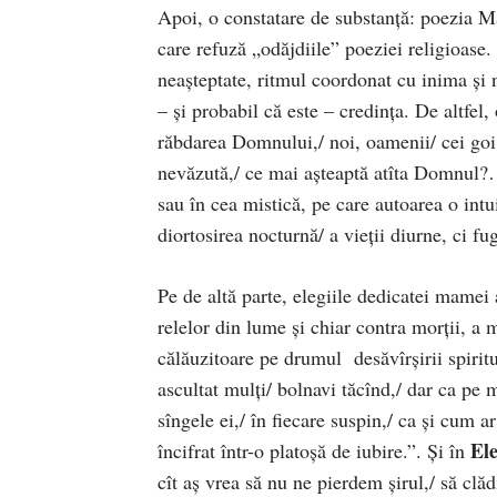
Apoi, o constatare de substanţă: poezia Ma
care refuză „odăjdiile” poeziei religioase
neaşteptate, ritmul coordonat cu inima şi
– şi probabil că este – credinţa. De altfel
răbdarea Domnului,/ noi, oamenii/ cei goi 
nevăzută,/ ce mai aşteaptă atîta Domnul?…
sau în cea mistică, pe care autoarea o intu
diortosirea nocturnă/ a vieţii diurne, ci f
Pe de altă parte, elegiile dedicatei mamei a
relelor din lume şi chiar contra morţii, a 
călăuzitoare pe drumul desăvîrşirii spiri
ascultat mulţi/ bolnavi tăcînd,/ dar ca pe
sîngele ei,/ în fiecare suspin,/ ca şi cum a
Ele
încifrat într-o platoşă de iubire.”. Şi în
cît aş vrea să nu ne pierdem şirul,/ să clăd