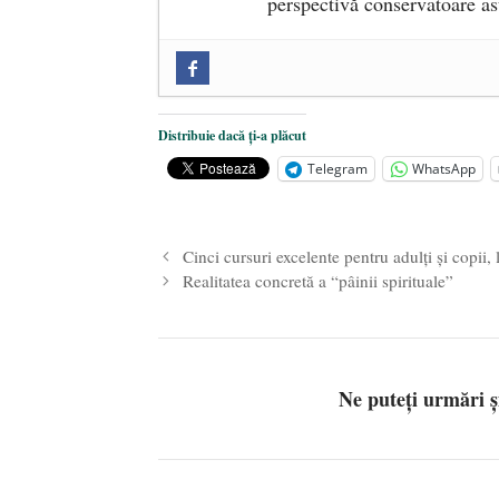
perspectivă conservatoare a
„Microbuzele de aur” ale PNRR: Cl
reforme pentru a bloca achizițiile l
Dragi prieteni din Constanța
- 12 
Distribuie dacă ți-a plăcut
România nu știe să își folosească și
Telegram
WhatsApp
Cinci cursuri excelente pentru adulţi şi copii,
Realitatea concretă a “pâinii spirituale”
Ne puteți urmări 