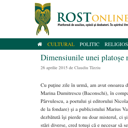
Sari
la
conținut
CULTURAL
POLITIC
RELIGIOS
Dimensiunile unei platoşe 
26 aprilie 2015
de
Claudiu Târziu
Cu puţine zile în urmă, am avut onoarea d
Marina Dumitrescu (Baconschi), în compani
Pârvulescu, a poetului şi editorului Nicol
de la fondare) şi a publicistului Marius Va
dezbătută îşi pierde nu doar misterul, ci ş
stări diverse, cred totuşi că e necesar s