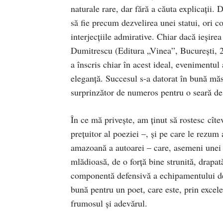
naturale rare, dar fără a căuta explicaţii. 
să fie precum dezvelirea unei statui, ori 
interjecţiile admirative. Chiar dacă ieşire
Dumitrescu (Editura „Vinea”, Bucureşti, 20
a înscris chiar în acest ideal, evenimentul 
eleganţă. Succesul s-a datorat în bună măs
surprinzător de numeros pentru o seară de
În ce mă priveşte, am ţinut să rostesc cîtev
preţuitor al poeziei –, şi pe care le rezum 
amazoană a autoarei – care, asemeni unei l
mlădioasă, de o forţă bine strunită, drapată 
componentă defensivă a echipamentului de 
bună pentru un poet, care este, prin excele
frumosul şi adevărul.