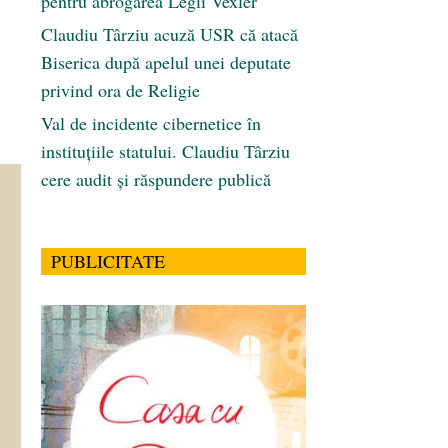
pentru abrogarea Legii Vexler
Claudiu Târziu acuză USR că atacă
Biserica după apelul unei deputate
privind ora de Religie
Val de incidente cibernetice în
instituțiile statului. Claudiu Târziu
cere audit și răspundere publică
PUBLICITATE