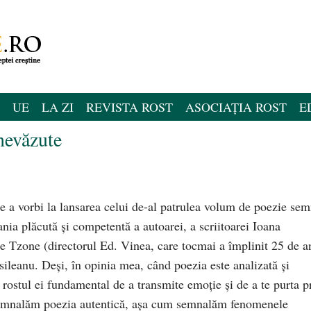
UE
LA ZI
REVISTA ROST
ASOCIAȚIA ROST
E
nevăzute
e a vorbi la lansarea celui de-al patrulea volum de poezie sem
a plăcută şi competentă a autoarei, a scriitoarei Ioana
ae Tzone (directorul Ed. Vinea, care tocmai a împlinit 25 de a
sileanu. Deşi, în opinia mea, când poezia este analizată şi
i rostul ei fundamental de a transmite emoţie şi de a te purta p
ă semnalăm poezia autentică, aşa cum semnalăm fenomenele