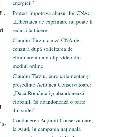
energiei.”
a
!”.
Protest împotriva abuzurilor CNA:
„Libertatea de exprimare nu poate fi
ri
redusă la tăcere
Claudiu Târziu acuză CNA de
cenzură după solicitarea de
/
eliminare a unui clip video din
mediul online
Claudiu Târziu, europarlamentar și
președinte Acțiunea Conservatoare:
„Dacă România își abandonează
ciobanii, își abandonează o parte
l
din suflet”
Conducerea Acțiunii Conservatoare,
 s-
la Aiud, în campania națională