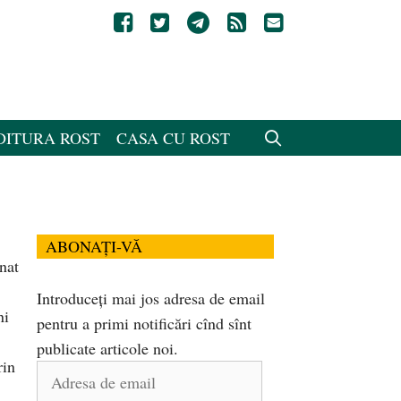
DITURA ROST
CASA CU ROST
ABONAȚI-VĂ
nat
Introduceți mai jos adresa de email
ni
pentru a primi notificări cînd sînt
publicate articole noi.
rin
Adresa
de