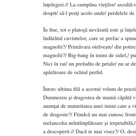
înţelegeri.// La cumpăna vieţilor/ ascultă-m
dospit/ să-l porţi acolo unde/ perdelele d
În fine, tot o platoşă nevăzută este şi înţe
îndărătul cuvintelor, care se prefac a spun
magnolii?/ Primăvara otrăveşte/ din potirel
magnolii?/ Big-bang în inimi de sidef,/ purt
Nici în rai/ un preludiu de petale/ nu ar de
apărătoare de ochiul perfid.
Întorc ultima filă a acestui volum de poez
Dumnezeu şi dragostea de mamă căpătă vale
anunţat de maturitatea unei inimi care a v
de dragoste?/ Fiindcă nu mai cunosc frontier
melancolia neîntîmplătoare şi irepetabilă,/ î
a descoperit.// Dacă te mai visez?/ O, desi