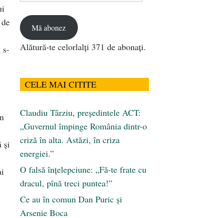
ui
email
 de
Mă abonez
Alătură-te celorlalți 371 de abonați.
 s-
CELE MAI CITITE
Claudiu Târziu, președintele ACT:
un
„Guvernul împinge România dintr-o
criză în alta. Astăzi, în criza
 şi
energiei.”
O falsă înțelepciune: „Fă-te frate cu
ai
dracul, pînă treci puntea!”
Ce au în comun Dan Puric şi
Arsenie Boca