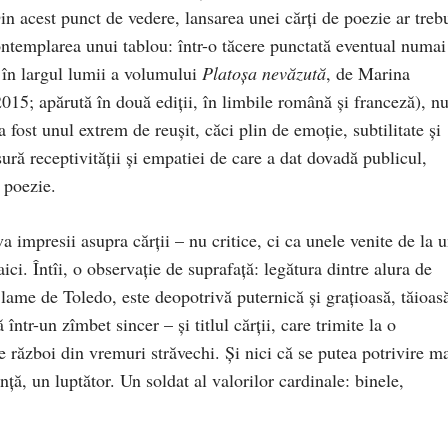
Din acest punct de vedere, lansarea unei cărţi de poezie ar treb
contemplarea unui tablou: într-o tăcere punctată eventual numai
a în largul lumii a volumului
Platoşa nevăzută
, de Marina
15; apărută în două ediţii, în limbile română şi franceză), nu
a fost unul extrem de reuşit, căci plin de emoţie, subtilitate şi
ură receptivităţii şi empatiei de care a dat dovadă publicul,
 poezie.
a impresii asupra cărţii – nu critice, ci ca unele venite de la 
aici. Întîi, o observaţie de suprafaţă: legătura dintre alura de
ame de Toledo, este deopotrivă puternică şi graţioasă, tăioasă
într-un zîmbet sincer – şi titlul cărţii, care trimite la o
război din vremuri străvechi. Şi nici că se putea potrivire m
nţă, un luptător. Un soldat al valorilor cardinale: binele,