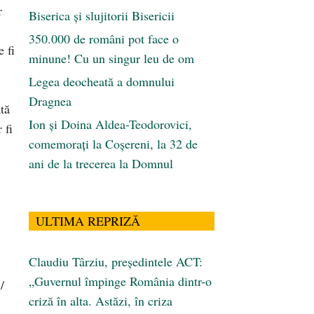
r
Biserica și slujitorii Bisericii
350.000 de români pot face o
 fi
minune! Cu un singur leu de om
Legea deocheată a domnului
Dragnea
tă
Ion și Doina Aldea-Teodorovici,
 fi
comemorați la Coșereni, la 32 de
ani de la trecerea la Domnul
ULTIMA REPRIZĂ
Claudiu Târziu, președintele ACT:
„Guvernul împinge România dintr-o
/
criză în alta. Astăzi, în criza