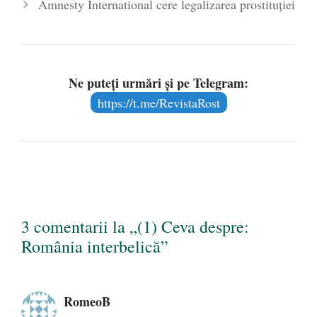
a imaginarului public cu
Amnesty International cere legalizarea prostituţiei
motive…
Ne puteți urmări și pe Telegram:
https://t.me/RevistaRost
3 comentarii la „(1) Ceva despre:
România interbelică”
RomeoB