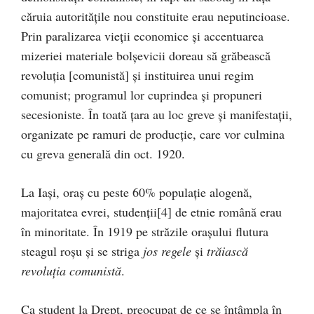
căruia autorităţile nou constituite erau neputincioase.
Prin paralizarea vieţii economice şi accentuarea
mizeriei materiale bolşevicii doreau să grăbească
revoluţia [comunistă] şi instituirea unui regim
comunist; programul lor cuprindea şi propuneri
secesioniste. În toată ţara au loc greve şi manifestaţii,
organizate pe ramuri de producţie, care vor culmina
cu greva generală din oct. 1920.
La Iaşi, oraş cu peste 60% populaţie alogenă,
majoritatea evrei, studenţii
[4] de etnie română erau
în minoritate. În 1919 pe străzile oraşului flutura
steagul roşu şi se striga
jos regele
şi
trăiască
revoluţia
comunistă
.
Ca student la Drept, preocupat de ce se întâmpla în