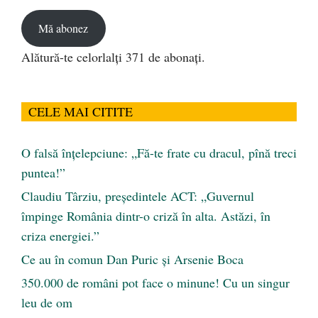
email
Mă abonez
Alătură-te celorlalți 371 de abonați.
CELE MAI CITITE
O falsă înțelepciune: „Fă-te frate cu dracul, pînă treci
puntea!”
Claudiu Târziu, președintele ACT: „Guvernul
împinge România dintr-o criză în alta. Astăzi, în
criza energiei.”
Ce au în comun Dan Puric şi Arsenie Boca
350.000 de români pot face o minune! Cu un singur
leu de om