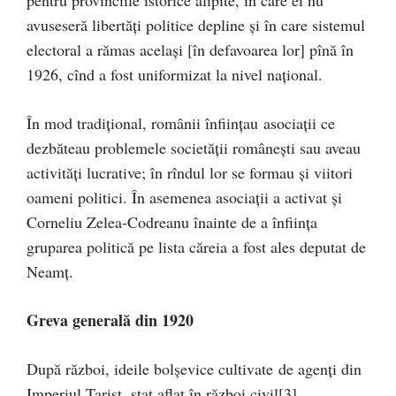
pentru provinciile istorice alipite, în care ei nu
avuseseră libertăţi politice depline şi în care sistemul
electoral a rămas acelaşi [în defavoarea lor] pînă în
1926, cînd a fost uniformizat la nivel naţional.
În mod tradiţional, românii înfiinţau asociaţii ce
dezbăteau problemele societăţii româneşti sau aveau
activităţi lucrative; în rîndul lor se formau şi viitori
oameni politici. În asemenea asociaţii a activat şi
Corneliu Zelea-Codreanu înainte de a înfiinţa
gruparea politică pe lista căreia a fost ales deputat de
Neamţ.
Greva generală din 1920
După război, ideile bolşevice cultivate de agenţi din
Imperiul Ţarist, stat aflat în război civil
[3],