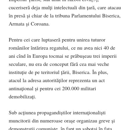
cuceriseră deja mulţi intelectuali din ţară, care atacau
în presă şi chiar de la tribuna Parlamentului Biserica,
Armata şi Coroana.
Pentru cei care luptaseră pentru unirea tuturor
românilor întărirea regatului, ce nu avea nici 40 de
ani cînd în Europa tocmai se prăbuşeau trei imperii
seculare, nu era de conceput fără cea mai veche
instituţie de pe teritoriul ţării, Biserica. În plus,
atacul la adresa autorităţilor reprezenta un act
antinaţional şi pentru cei 200.000 militari
demobilizaţi.
Sub acţiunea propagandiştilor internaţionalişti
muncitorii din numeroase oraşe organizau greve şi
demonstraţii comuniste, în fapt un sabotaj în faţa