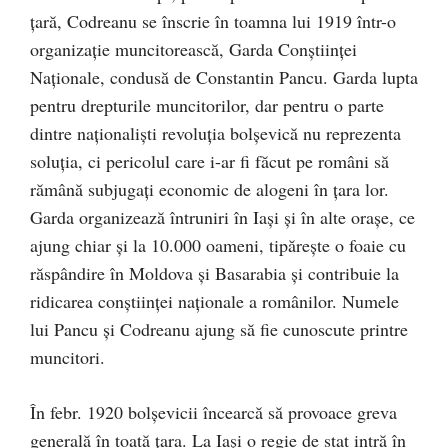
ţară, Codreanu se înscrie în toamna lui 1919 într-o
organizaţie muncitorească, Garda Conştiinţei
Naţionale, condusă de Constantin Pancu. Garda lupta
pentru drepturile muncitorilor, dar pentru o parte
dintre naţionalişti revoluţia bolşevică nu reprezenta
soluţia, ci pericolul care i-ar fi făcut pe români să
rămână subjugaţi economic de alogeni în ţara lor.
Garda organizează întruniri în Iaşi şi în alte oraşe, ce
ajung chiar şi la 10.000 oameni, tipăreşte o foaie cu
răspândire în Moldova şi Basarabia şi contribuie la
ridicarea conştiinţei naţionale a românilor. Numele
lui Pancu şi Codreanu ajung să fie cunoscute printre
muncitori.
În febr. 1920 bolşevicii încearcă să provoace greva
generală în toată ţara. La Iaşi o regie de stat intră în