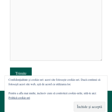
Trimite
Confidențialitate și cookie-uri: acest site folosește cookie-uri. Dacă continui să
folosești acest site web, ești de acord cu utilizarea lor.
Pentru a afla mai multe, inclusiv cum să controlezi cookie-urile, uită-te aici:
Politică cookie-uri
© 2002-2026 · Asociația ROST
Web hosting şi dezvoltare Wordpress:
Casa de WEB