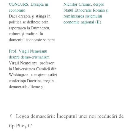
septembrie 2019
CONCURS. Dreapta în
Nichifor Crainic, despre
economie
Statul Etnocratic Român şi
Dacă dreapta şi stânga în
românizarea sistemului
politică se definesc prin
economic naţional (II)
raportarea la Dumnezeu,
cultură şi tradiţie, în
domeniul economic se pare
că nu putem fi decât liberali,
Prof. Virgil Nemoianu
capitalişti, adepţi ai
despre demo-cristianism
economiei de piaţă sau ai
Virgil Nemoianu, profesor
economiei sociale de piaţă,
la Universitatea Catolică din
„sinonime” cu înţelesuri
Washington, a susţinut astăzi
diferite în funcţie de timp şi
conferinţa Doctrina creştin-
de loc doar…
democrată: dileme şi
flexibilităţi, organizată de
Institutul de Studii Populare.
Deşi între anii 300 şi 1800
d.Hr. creştinismul a oferit
Legea demascării: Începutul unei noi reeducări de
cadrul de funcţionare a
civilizaţiei europene, deci şi
tip Piteşti?
al politicii, colonizarea ostilă