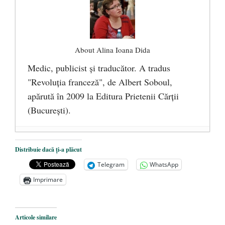
About Alina Ioana Dida
Medic, publicist şi traducător. A tradus
"Revoluţia franceză", de Albert Soboul,
apărută în 2009 la Editura Prietenii Cărţii
(Bucureşti).
Ceva despre pandemie
- 17 martie 2020
Distribuie dacă ți-a plăcut
O carte despre embrionul uman, ca
Telegram
WhatsApp
persoană ce trebuie apărată
- 8 octombrie
Imprimare
2019
Societatea de Cultură Macedo-Română
împlinește 140 de ani de la înființare
- 20
Articole similare