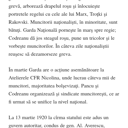
grevă, arborează drapelul roşu şi înlocuieşte
portretele regelui cu cele ale lui Marx, Troţki şi
Rakovski. Muncitorii naţionalişti, în minoritate, sunt
bătuţi. Garda Naţională porneşte în marş spre regie;
Codreanu dă jos steagul roşu, pune un tricolor şi le
vorbeşte muncitorilor. În câteva zile naţionaliştii
reuşesc să dezamorseze greva.
În martie Garda are o acţiune asemănătoare la
Atelierele CFR Nicolina, unde lucrau câteva mii de
muncitori, majoritatea bolşevizaţi. Pancu şi
Codreanu organizează şi sindicate muncitoreşti, ce ar
fi urmat să se unifice la nivel naţional.
La 13 martie 1920 la cîrma statului este adus un
guvern autoritar, condus de gen. Al. Averescu,