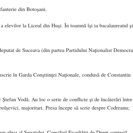
fanterie din Botoşani.
 a elevilor la Liceul din Huşi. În toamnă îşi ia bacalaureatul şi
eputat de Suceava (din partea Partidului Naţionalist Democra
scrie în Garda Conştiinţei Naţionale, condusă de Constantin
Ştefan Vodă. Au loc o serie de conflicte şi de încăierări între
i bolşevici, majoritari. Presa începe să scrie despre Codreanu;
-un abuz al Senatului. Consiliul Facultăţii de Drept contestă