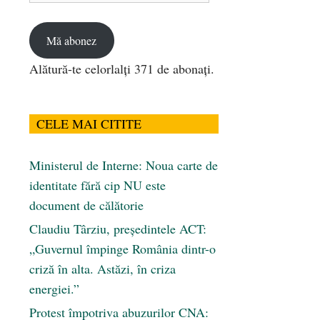
email
Mă abonez
Alătură-te celorlalți 371 de abonați.
CELE MAI CITITE
Ministerul de Interne: Noua carte de
identitate fără cip NU este
document de călătorie
Claudiu Târziu, președintele ACT:
„Guvernul împinge România dintr-o
criză în alta. Astăzi, în criza
energiei.”
Protest împotriva abuzurilor CNA: