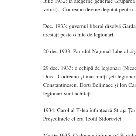
Iulie 1932: la alegerile generale Grupare
voturi). Codreanu devine deputat pentru a 
Dec. 1933: guvernul liberal dizolvă Garda 
arestaţi peste o mie de legionari.
20 dec 1933: Partidul Naţional Liberal cîş
29 dec. 1933: o echipă de legionari (Nicad
Duca. Codreanu şi mai mulţi şefi legionari
Constantinescu, Doru Belimace şi Ion Caran
legionari sunt achitaţi.
1934: Carol al II-lea înfiinţează Straja Ţări
Preşedintele ei era Teofil Sidorovici.
Martie 1935: Codreanu înfiinţează Partidu