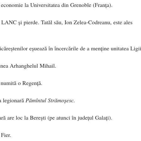
n economie la Universitatea din Grenoble (Franţa).
 LANC şi pierde. Tatăl său, Ion Zelea-Codreanu, este ales
eştenilor eşuează în încercările de a menţine unitatea Ligii
unea Arhanghelul Mihail.
 numită o Regenţă.
a legionară
Pămîntul Strămoşesc.
ă are loc la Bereşti (pe atunci în judeţul Galaţi).
Fier.