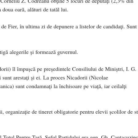
a Corneliu Z. Codreanu obţine 5 locuri de deputaţi (2,3% din
doua oară, alături de tatăl lui.
de Fier, în ultima zi de depunere a listelor de candidaţi. Sunt
tigă alegerile şi formează guvernul.
orii) îl împuşcă pe preşedintele Consiliului de Miniştri, I. G.
 sunt arestaţi şi ei. La proces Nicadorii (Nicolae
ica) sunt condamnaţi la închisoare pe viaţă, iar ceilalţi
i, organizaţie de tineret obligatorie pentru elevii şcolilor de st
l Totul Pentru Ţară. Şeful Partidului era gen. Gh. Cantacuzin