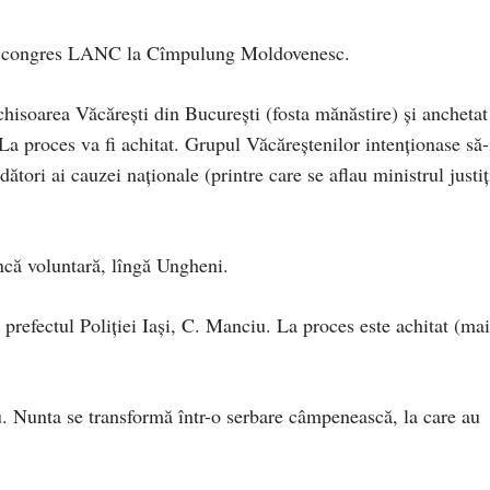
l congres LANC la Cîmpulung Moldovenesc.
chisoarea Văcăreşti din Bucureşti (fosta mănăstire) şi anchetat
La proces va fi achitat. Grupul Văcăreştenilor intenţionase să-
ători ai cauzei naţionale (printre care se aflau ministrul justiţ
ncă voluntară, lîngă Ungheni.
refectul Poliţiei Iaşi, C. Manciu. La proces este achitat (mai
u. Nunta se transformă într-o serbare câmpenească, la care au