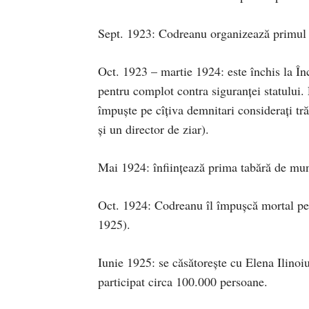
Sept. 1923: Codreanu organizează primu
Oct. 1923 – martie 1924: este închis la În
pentru complot contra siguranţei statului. 
împuşte pe cîţiva demnitari consideraţi trăd
şi un director de ziar).
Mai 1924: înfiinţează prima tabără de mu
Oct. 1924: Codreanu îl împuşcă mortal pe p
1925).
Iunie 1925: se căsătoreşte cu Elena Ilinoi
participat circa 100.000 persoane.