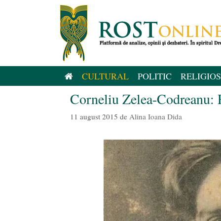
Sari
la
conținut
CULTURAL
POLITIC
RELIGIOS
Corneliu Zelea-Codreanu: R
11 august 2015
de
Alina Ioana Dida