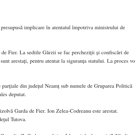
 presupusă implicare în atentatul împotriva ministrului de
de Fier. La sediile Gărzii se fac percheziţii şi confiscări de
unt arestaţi, pentru atentat la siguranţa statului. La proces vo
le parţiale din judeţul Neamţ sub numele de Gruparea Politică
les deputat.
zolvă Garda de Fier. Ion Zelea-Codreanu este arestat.
deţul Tutova.