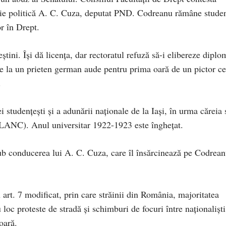
mie politică A. C. Cuza, deputat PND. Codreanu rămâne studen
or în Drept.
ştini. Îşi dă licenţa, dar rectoratul refuză să-i elibereze diplo
e la un prieten german aude pentru prima oară de un pictor ce
.
 studenţeşti şi a adunării naţionale de la Iaşi, în urma căreia 
 (LANC). Anul universitar 1922-1923 este îngheţat.
ub conducerea lui A. C. Cuza, care îl însărcinează pe Codrea
 art. 7 modificat, prin care străinii din România, majoritatea
 loc proteste de stradă şi schimburi de focuri între naţionalişti
oară.