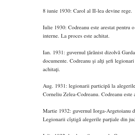
8 iunie 1930: Carol al II-lea devine rege.
Iulie 1930: Codreanu este arestat pentru o
interne. La proces este achitat.
Ian. 1931: guvernul ţărănist dizolvă Garda 
documente. Codreanu şi alţi şefi legionari s
achitaţi.
Aug. 1931: legionarii participă la alegeri
Corneliu Zelea-Codreanu. Codreanu este a
Martie 1932: guvernul Iorga-Argetoianu di
Legionarii cîştigă alegerile parţiale din ju