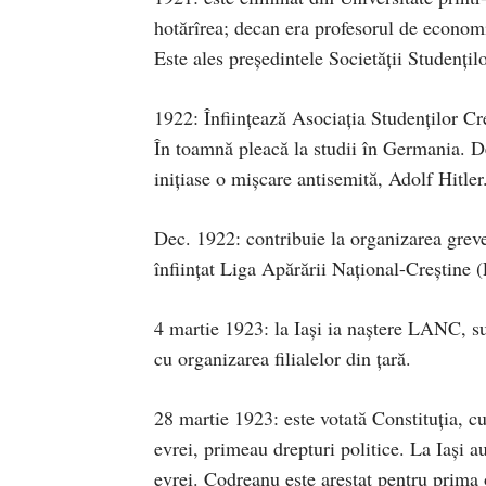
hotărîrea; decan era profesorul de econo
Este ales preşedintele Societăţii Studenţil
1922: Înfiinţează Asociaţia Studenţilor Cre
În toamnă pleacă la studii în Germania. D
iniţiase o mişcare antisemită, Adolf Hitler
Dec. 1922: contribuie la organizarea grevei
înfiinţat Liga Apărării Naţional-Creştine
4 martie 1923: la Iaşi ia naştere LANC, s
cu organizarea filialelor din ţară.
28 martie 1923: este votată Constituţia, cu
evrei, primeau drepturi politice. La Iaşi au
evrei. Codreanu este arestat pentru prima 