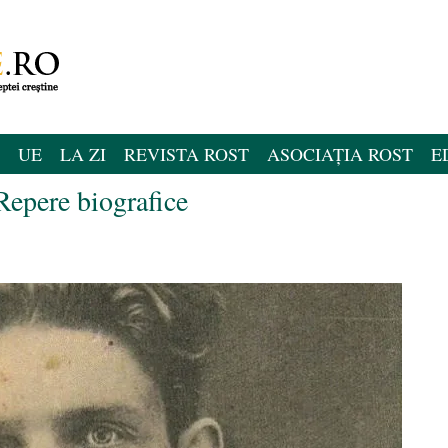
UE
LA ZI
REVISTA ROST
ASOCIAȚIA ROST
E
epere biografice