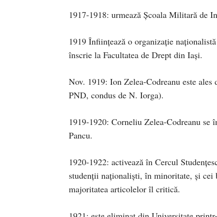
1917-1918: urmează Şcoala Militară de In
1919 Înfiinţează o organizaţie naţionalistă
înscrie la Facultatea de Drept din Iaşi.
Nov. 1919: Ion Zelea-Codreanu este ales d
PND, condus de N. Iorga).
1919-1920: Corneliu Zelea-Codreanu se în
Pancu.
1920-1922: activează în Cercul Studenţesc 
studenţii naţionalişti, în minoritate, şi ce
majoritatea articolelor îl critică.
1921: este eliminat din Universitate printr