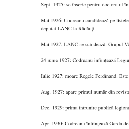
Sept. 1925: se înscrie pentru doctoratul î
Mai 1926: Codreanu candidează pe listele
deputat LANC la Rădăuţi.
Mai 1927: LANC se scindează. Grupul Văcăr
24 iunie 1927: Codreanu înfiinţează Legi
Iulie 1927: moare Regele Ferdinand. Este
Aug. 1927: apare primul număr din revist
Dec. 1929: prima întrunire publică legionar
Apr. 1930: Codreanu înfiinţează Garda de 