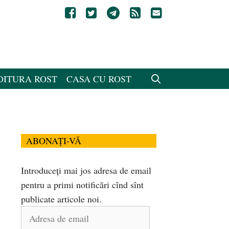
DITURA ROST
CASA CU ROST
ABONAȚI-VĂ
Introduceți mai jos adresa de email
pentru a primi notificări cînd sînt
publicate articole noi.
Adresa
de