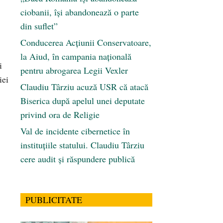
ciobanii, își abandonează o parte
din suflet”
Conducerea Acțiunii Conservatoare,
la Aiud, în campania națională
i
pentru abrogarea Legii Vexler
iei
Claudiu Târziu acuză USR că atacă
Biserica după apelul unei deputate
privind ora de Religie
Val de incidente cibernetice în
instituțiile statului. Claudiu Târziu
cere audit și răspundere publică
PUBLICITATE