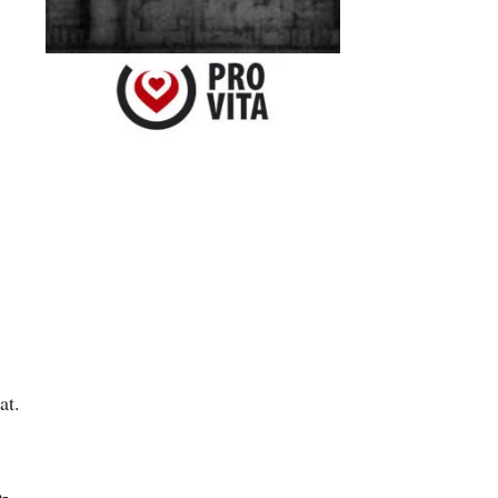
at.
o-