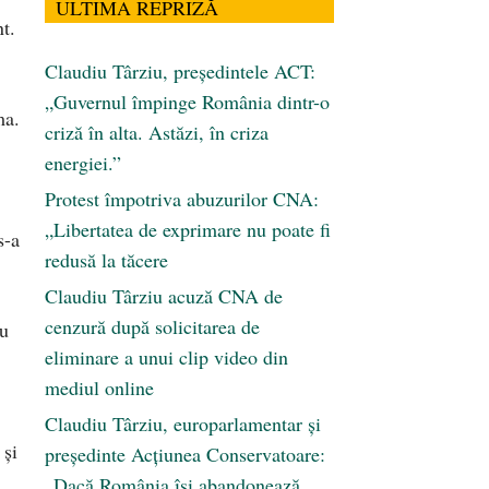
ULTIMA REPRIZĂ
t.
Claudiu Târziu, președintele ACT:
„Guvernul împinge România dintr-o
ma.
criză în alta. Astăzi, în criza
energiei.”
Protest împotriva abuzurilor CNA:
„Libertatea de exprimare nu poate fi
s-a
redusă la tăcere
Claudiu Târziu acuză CNA de
cenzură după solicitarea de
nu
eliminare a unui clip video din
mediul online
Claudiu Târziu, europarlamentar și
 şi
președinte Acțiunea Conservatoare:
„Dacă România își abandonează