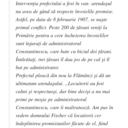
Intervenţia prefectului a fost în van: arendaşul
nu avea de gând să respecte învoielile promise.
Astfel, pe data de 8 februarie 1907, se naşte
primul conflict. Peste 200 de ţărani veniţi la
Primărie pentru a cere încheierea învoielilor
sunt înjuraţi de administratorul
Constantinescu, care bate cu biciul doi ţărani.
Întărâtaţi, trei ţărani îl dau jos de pe cal şi îl
bat pe administrator.
Prefectul pleacă din nou la Flămânzi şi dă un
ultimatum arendaşului. „Locuitorii au fost
calmi şi respectuoşi, dar bine decişi a nu mai
primi pe moşie pe administratorul
Constantinescu, care îi maltratează. Am pus în
vedere domnului Fischer că locuitorii cer
îndeplinirea promisiunilor făcute de el, fiind