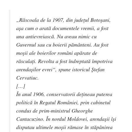
„Răscoala de la 1907, din judeţul Botoşani,
aşa cum o arată documentele vremii, a fost
una antievreiască. Nu aveau nimic cu
Guvernul sau cu boierii pământeni. Au fost
moşii ale boierilor români apărate de
răsculaţi. Revolta a fost îndreptată împotriva
arendaşilor evrei“, spune istoricul Ştefan
Cervatiuc.
[…]
În anul 1906, conservatorii deţineau puterea
politică în Regatul României, prin cabinetul
condus de prim-ministrul Gheorghe
Cantacuzino. În nordul Moldovei, arendaşii îşi
disputau ultimele moşii rămase în stăpânirea