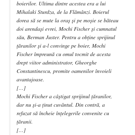
boierilor. Ultima dintre acestea era a lui
Mihalaki Sturdza, de la Flămânzi. Boierul
dorea să se mute la oraş şi pe moşie se băteau
doi arendaşi evrei, Mochi Fischer şi cumnatul
său, Berman Juster. Pentru a obţine sprijinul
ţăranilor şi a-l convinge pe boier, Mochi
Fischer împreună cu omul tocmit de acesta
drept viitor administrator, Gheorghe
Constantinescu, promite oamenilor învoieli
avantajoase.
[…]
Mochi Fischer a câştigat sprijinul ţăranilor,
dar nu şi-a ţinut cuvântul. Din contră, a
refuzat să încheie înţelegerile convenite cu
ţăranii.
[…]