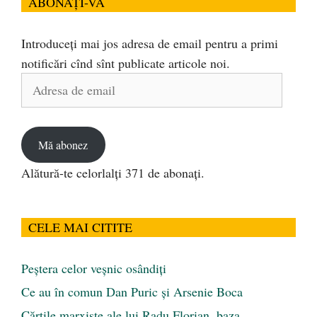
ABONAȚI-VĂ
Introduceți mai jos adresa de email pentru a primi
notificări cînd sînt publicate articole noi.
Adresa
de
email
Mă abonez
Alătură-te celorlalți 371 de abonați.
CELE MAI CITITE
Peştera celor veşnic osândiţi
Ce au în comun Dan Puric şi Arsenie Boca
Cărţile marxiste ale lui Radu Florian, baza