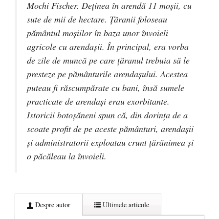
Mochi Fischer. Deţinea în arendă 11 moşii, cu
sute de mii de hectare. Ţăranii foloseau
pământul moşiilor în baza unor învoieli
agricole cu arendaşii. În principal, era vorba
de zile de muncă pe care ţăranul trebuia să le
presteze pe pământurile arendaşului. Acestea
puteau fi răscumpărate cu bani, însă sumele
practicate de arendaşi erau exorbitante.
Istoricii botoşăneni spun că, din dorinţa de a
scoate profit de pe aceste pământuri, arendaşii
şi administratorii exploatau crunt ţărănimea şi
o păcăleau la învoieli.
Despre autor
Ultimele articole