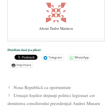
About Tudor Marincu
De ce propaganda LGBT nu-și are locul în
Distribuie dacă ți-a plăcut
unitățile de învățământ
- 17 iunie 2020
Telegram
WhatsApp
Anarhia din SUA e opera stângii radicale
-
Imprimare
2 iunie 2020
Pe zi ce trece mă conving că mass media
are prea puțin a face cu informarea
- 30
Noua Republică ca oportunitate
mai 2020
Urmaşii foştilor deţinuţi politici legionari cer
demiterea consilierului prezidenţial Andrei Muraru