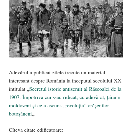
Adevărul a publicat zilele trecute un material
interesant despre România la începutul secolului XX
intitulat „
Secretul istoric antisemit al Răscoalei de la
1907. Împotriva cui s-au ridicat, cu adevărat, ţăranii
moldoveni şi ce a ascuns „revoluţia” orăşenilor
botoşăneni
„.
Cîteva citate edificatoare: