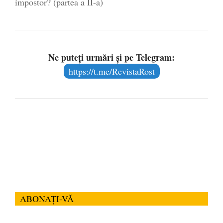
impostor? (partea a II-a)
Ne puteți urmări și pe Telegram:
https://t.me/RevistaRost
ABONAȚI-VĂ