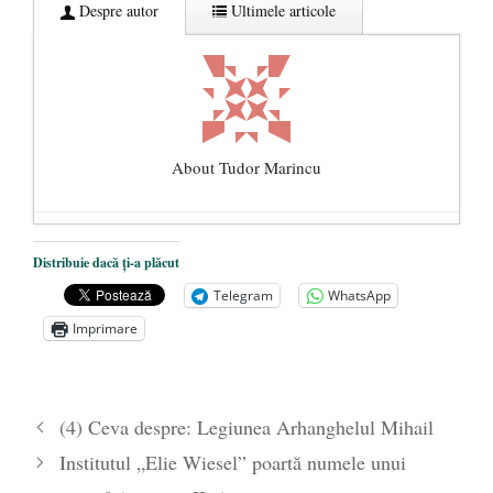
Despre autor
Ultimele articole
About Tudor Marincu
De ce propaganda LGBT nu-și are locul în
Distribuie dacă ți-a plăcut
unitățile de învățământ
- 17 iunie 2020
Telegram
WhatsApp
Anarhia din SUA e opera stângii radicale
-
Imprimare
2 iunie 2020
Pe zi ce trece mă conving că mass media
are prea puțin a face cu informarea
- 30
(4) Ceva despre: Legiunea Arhanghelul Mihail
mai 2020
Institutul „Elie Wiesel” poartă numele unui