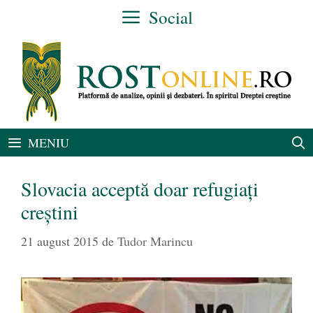
Sari
Social
la
conținut
MENIU
Slovacia acceptă doar refugiați
creștini
21 august 2015
de
Tudor Marincu