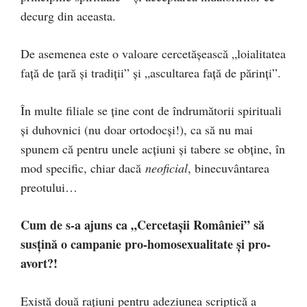
decurg din aceasta.
De asemenea este o valoare cercetășească „loialitatea
faţă de ţară şi tradiţii” și „ascultarea față de părinți”.
În multe filiale se ține cont de îndrumătorii spirituali
și duhovnici (nu doar ortodocși!), ca să nu mai
spunem că pentru unele acțiuni și tabere se obține, în
mod specific, chiar dacă
neoficial
, binecuvântarea
preotului…
Cum de s-a ajuns ca „Cercetașii României” să
susțină o campanie pro-homosexualitate și pro-
avort?!
Există două rațiuni pentru adeziunea scriptică a