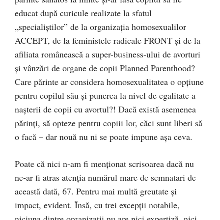
educat după curicule realizate la sfatul
„specialiștilor” de la organizația homosexualilor
ACCEPT, de la feministele radicale FRONT și de la
afiliata românească a super-business-ului de avorturi
și vânzări de organe de copii Planned Parenthood?
Care părinte ar considera homosexualitatea o opțiune
pentru copilul său și punerea la nivel de egalitate a
nașterii de copii cu avortul?! Dacă există asemenea
părinți, să opteze pentru copiii lor, căci sunt liberi să
o facă – dar nouă nu ni se poate impune așa ceva.
Poate că nici n-am fi menționat scrisoarea dacă nu
ne-ar fi atras atenția numărul mare de semnatari de
această dată, 67. Pentru mai multă greutate și
impact, evident. Însă, cu trei excepții notabile,
niciuna dintre organizații nu are nici expertiză, nici