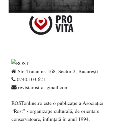
Str. Traian nr. 168, Sector 2, București
0740.103.621
revistarost[at]gmail.com
ROSTonline.ro este o publicaţie a Asociaţiei
“Rost” - organizaţie culturală, de orientare
conservatoare, înfiinţată în anul 1994.