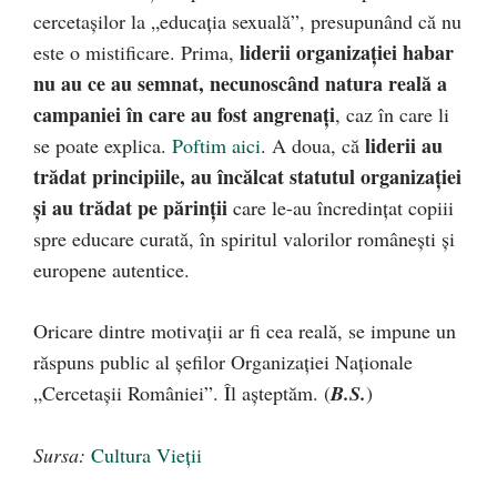
cercetașilor la „educația sexuală”, presupunând că nu
liderii organizației habar
este o mistificare. Prima,
nu au ce au semnat, necunoscând natura reală a
campaniei în care au fost angrenați
, caz în care li
liderii au
se poate explica.
Poftim aici
. A doua, că
trădat principiile, au încălcat statutul organizației
și au trădat pe părinții
care le-au încredințat copiii
spre educare curată, în spiritul valorilor românești și
europene autentice.
Oricare dintre motivații ar fi cea reală, se impune un
răspuns public al șefilor Organizației Naționale
„Cercetașii României”. Îl așteptăm. (
B.S.
)
Sursa:
Cultura Vieţii