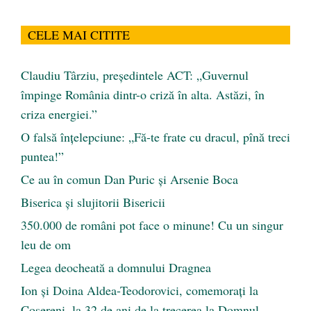
CELE MAI CITITE
Claudiu Târziu, președintele ACT: „Guvernul
împinge România dintr-o criză în alta. Astăzi, în
criza energiei.”
O falsă înțelepciune: „Fă-te frate cu dracul, pînă treci
puntea!”
Ce au în comun Dan Puric şi Arsenie Boca
Biserica și slujitorii Bisericii
350.000 de români pot face o minune! Cu un singur
leu de om
Legea deocheată a domnului Dragnea
Ion și Doina Aldea-Teodorovici, comemorați la
Coșereni, la 32 de ani de la trecerea la Domnul