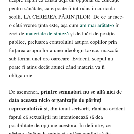
pentru sănătate, care poate fi introdus în curicula
școlii, LA CEREREA PĂRINȚILOR. De ce ar face-
o câtă vreme ținta este, așa cum
am mai arătat-o
în
zeci de
materiale de sinteză
și de luări de poziție
publice, preluarea controlului asupra copiilor prin
forțarea asupra lor a unei ideologii toxice, mascată
sub forma unei ore oarecare. Evident, scopul nu
poate fi atins decât atunci când materia va fi
obligatorie.
printre semnatari nu se află nici de
De asemenea,
data aceasta nicio organizație de părinți
reprezentativă
și, din tonul scrisorii, rămâne evident
faptul că sexualiștii nu intenționează să dea
posibilitate de opțiune acestora. În definitiv, ce
părinte sănătos la minte și-ar lăsa copilul să fie