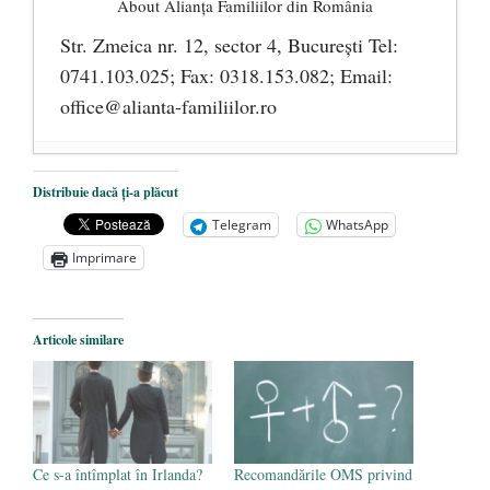
About Alianţa Familiilor din România
Str. Zmeica nr. 12, sector 4, București Tel:
0741.103.025; Fax: 0318.153.082; Email:
office@alianta-familiilor.ro
Cioloș, Cîțu și Iohannis încearcă să pună
Distribuie dacă ți-a plăcut
România sub steagul curcubeului
- 1 iulie
Telegram
WhatsApp
2021
Imprimare
Un blestem care aspiră la realitate:
COMUNISMUL FEMINIST
- 17
octombrie 2019
Articole similare
Parada confuziei sexuale
- 20 iunie 2019
Ce s-a întîmplat în Irlanda?
Recomandările OMS privind