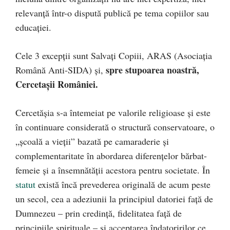
relevanță într-o dispută publică pe tema copiilor sau
educației.
Cele 3 excepții sunt Salvați Copiii, ARAS (Asociația
spre stupoarea noastră,
Română Anti-SIDA) și,
Cercetașii României.
Cercetășia s-a întemeiat pe valorile religioase și este
în continuare considerată o structură conservatoare, o
„școală a vieții” bazată pe camaraderie și
complementaritate în abordarea diferențelor bărbat-
femeie și a însemnătății acestora pentru societate. În
statut
există încă prevederea originală de acum peste
un secol, cea a adeziunii la principiul datoriei faţă de
Dumnezeu – prin credință, fidelitatea față de
principiile spirituale – și acceptarea îndatoririlor ce