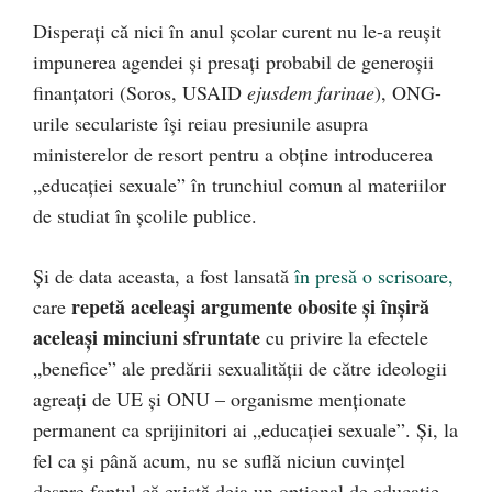
Disperați că nici în anul școlar curent nu le-a reușit
impunerea agendei și presați probabil de generoșii
finanțatori (Soros, USAID
ejusdem farinae
), ONG-
urile seculariste își reiau presiunile asupra
ministerelor de resort pentru a obține introducerea
„educației sexuale” în trunchiul comun al materiilor
de studiat în școlile publice.
Și de data aceasta, a fost lansată
în presă o scrisoare,
repetă aceleași argumente obosite și înșiră
care
aceleași minciuni sfruntate
cu privire la efectele
„benefice” ale predării sexualității de către ideologii
agreați de UE și ONU – organisme menționate
permanent ca sprijinitori ai „educației sexuale”. Și, la
fel ca și până acum, nu se suflă niciun cuvințel
despre faptul că există deja un opțional de educație