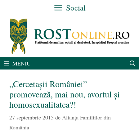
Sari
Social
la
conținut
MENIU
„Cercetașii României”
promovează, mai nou, avortul și
homosexualitatea?!
27 septembrie 2015
de
Alianţa Familiilor din
România