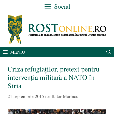
Sari
Social
la
conținut
MENIU
Criza refugiaților, pretext pentru
intervenția militară a NATO în
Siria
21 septembrie 2015
de
Tudor Marincu