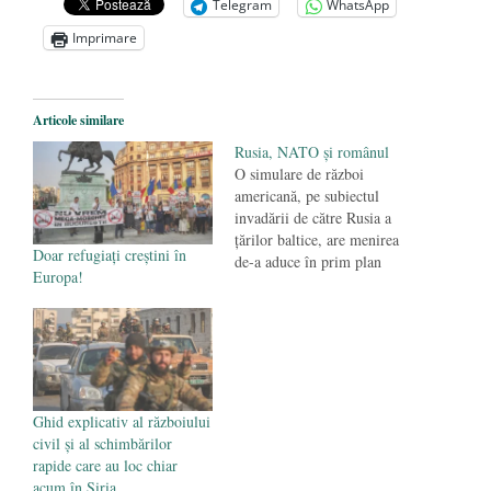
Telegram
WhatsApp
Anarhia din SUA e opera stângii radicale
-
Imprimare
2 iunie 2020
Pe zi ce trece mă conving că mass media
are prea puțin a face cu informarea
- 30
Articole similare
mai 2020
Rusia, NATO şi românul
O simulare de război
americană, pe subiectul
invadării de către Rusia a
ţărilor baltice, are menirea
Doar refugiați creștini în
de-a aduce în prim plan
Europa!
aspecte care ne privesc în
mod direct, ca parteneri
euro-atlantici. Unu: Prin
reducerea de cadre de la
Pentagon, dar, mai ales, prin
reducerea numărului de
militari, Statele Unite vor…
Ghid explicativ al războiului
civil și al schimbărilor
rapide care au loc chiar
acum în Siria