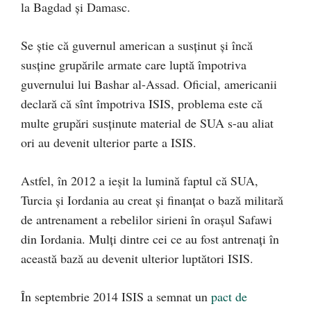
la Bagdad și Damasc.
Se știe că guvernul american a susținut și încă
susține grupările armate care luptă împotriva
guvernului lui Bashar al-Assad. Oficial, americanii
declară că sînt împotriva ISIS, problema este că
multe grupări susținute material de SUA s-au aliat
ori au devenit ulterior parte a ISIS.
Astfel, în 2012 a ieșit la lumină faptul că SUA,
Turcia și Iordania au creat și finanțat o bază militară
de antrenament a rebelilor sirieni în orașul Safawi
din Iordania. Mulți dintre cei ce au fost antrenați în
această bază au devenit ulterior luptători ISIS.
În septembrie 2014 ISIS a semnat un
pact de