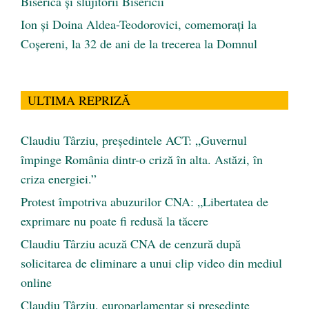
Biserica și slujitorii Bisericii
Ion și Doina Aldea-Teodorovici, comemorați la
Coșereni, la 32 de ani de la trecerea la Domnul
ULTIMA REPRIZĂ
Claudiu Târziu, președintele ACT: „Guvernul
împinge România dintr-o criză în alta. Astăzi, în
criza energiei.”
Protest împotriva abuzurilor CNA: „Libertatea de
exprimare nu poate fi redusă la tăcere
Claudiu Târziu acuză CNA de cenzură după
solicitarea de eliminare a unui clip video din mediul
online
Claudiu Târziu, europarlamentar și președinte