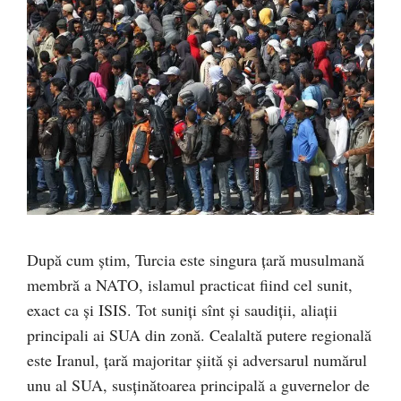
După cum știm, Turcia este singura țară musulmană
membră a NATO, islamul practicat fiind cel sunit,
exact ca și ISIS. Tot suniți sînt și saudiții, aliații
principali ai SUA din zonă. Cealaltă putere regională
este Iranul, țară majoritar șiită și adversarul numărul
unu al SUA, susținătoarea principală a guvernelor de