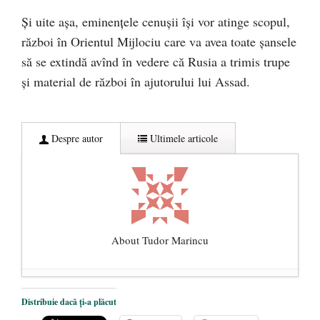
Și uite așa, eminențele cenușii își vor atinge scopul,
război în Orientul Mijlociu care va avea toate șansele
să se extindă avînd în vedere că Rusia a trimis trupe
și material de război în ajutorului lui Assad.
Despre autor
Ultimele articole
About Tudor Marincu
De ce propaganda LGBT nu-și are locul în
Distribuie dacă ți-a plăcut
unitățile de învățământ
- 17 iunie 2020