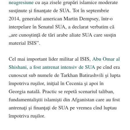
neagresiune
cu așa zisele grupări islamice moderate
susținute și finanțate de SUA. Tot în septembrie
2014, generalul american Martin Dempsey, într-o
interpelare în Senatul SUA, a declarat verbatim că
„are cunoștință de tări arabe aliate SUA care susțin
material ISIS”.
Cel mai important lider militar al ISIS,
Abu Omar al
Shishani, a fost antrenat intensiv de SUA
pe cînd era
cunoscut sub numele de
Tarkhan Batirashvili
și lupta
împotriva rușilor, inițial în Cecenia și apoi în
Georgia natală. Practic se repetă scenariul taliban,
fundamentaliștii islamiști din Afganistan care au fost
antrenați și finanțați de SUA pe vremea cînd luptau
împotriva rușilor.