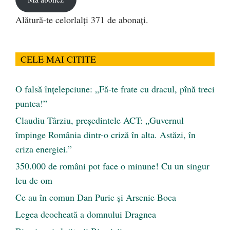
Alătură-te celorlalți 371 de abonați.
CELE MAI CITITE
O falsă înțelepciune: „Fă-te frate cu dracul, pînă treci
puntea!”
Claudiu Târziu, președintele ACT: „Guvernul
împinge România dintr-o criză în alta. Astăzi, în
criza energiei.”
350.000 de români pot face o minune! Cu un singur
leu de om
Ce au în comun Dan Puric şi Arsenie Boca
Legea deocheată a domnului Dragnea