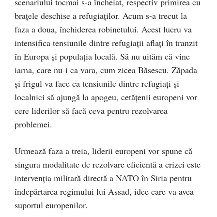
scenariului tocmai s-a încheiat, respectiv primirea cu
brațele deschise a refugiaților. Acum s-a trecut la
faza a doua, închiderea robinetului. Acest lucru va
intensifica tensiunile dintre refugiații aflați în tranzit
în Europa și populația locală. Să nu uităm că vine
iarna, care nu-i ca vara, cum zicea Băsescu. Zăpada
și frigul va face ca tensiunile dintre refugiați și
localnici să ajungă la apogeu, cetățenii europeni vor
cere liderilor să facă ceva pentru rezolvarea
problemei.
Urmează faza a treia, liderii europeni vor spune că
singura modalitate de rezolvare eficientă a crizei este
intervenția militară directă a NATO în Siria pentru
îndepărtarea regimului lui Assad, idee care va avea
suportul europenilor.