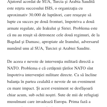
Ajutorul acordat de SUA, Turcia și Arabia Saudită
este rețeta succesului ISIS, o organizația cu
aproximativ 30.000 de luptători, care reușește să
lupte cu succes pe două fronturi, împotriva a două
armate regulate, ale Irakului și Siriei. Problema este
că nu au reușit să detroneze cele două regimuri, de la
Bagdad și Damasc, apropiate ale Iranului, adversarul
numărul unu al SUA, Turciei și Arabiei Saudite.
De aceea e nevoie de intervenția militară directă a
NATO. Problema e că cetățenii țărilor NATO sînt
împotriva intervenției militare directe. Ca să încline
balanța în partea cealaltă e nevoie de un eveniment
cu mare impact. Și acest eveniment se desfășoară
chiar acum, sub ochii noștri. Sute de mii de refugiați
musulmani care invadează Europa. Prima fază a