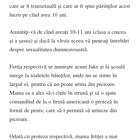
care ar fi transexuală și care ar fi spus părinților acest
lucru pe cînd avea 10 ani.
Amintiți-vă de cînd aveați 10-11 ani (clasa a cincea
și a șasea) și dacă la vîrsta aceea vă puneați întrebări
despre sexualitatea dumneavoastră.
Fetița respectivă se numește acum Jake și la școală
merge la toaletele băieților, unde nu se simte în
largul ei, pentru că nu poate urina din picioare.
Mama sa a ales să-i cînte în strună și să o ajute
comandînd de la o firmă americană o proteză în
formă de penis, care să-i permită să urineze din
picioare.
Odată cu proteza respectivă, mama fetiței a mai