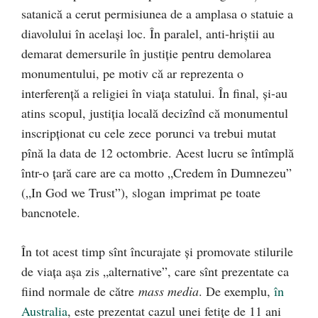
satanică a cerut permisiunea de a amplasa o statuie a
diavolului în același loc. În paralel, anti-hriştii au
demarat demersurile în justiție pentru demolarea
monumentului, pe motiv că ar reprezenta o
interferenţă a religiei în viața statului. În final, și-au
atins scopul, justiția locală decizînd că monumentul
inscripționat cu cele zece porunci va trebui mutat
pînă la data de 12 octombrie. Acest lucru se întîmplă
într-o țară care are ca motto „Credem în Dumnezeu”
(„In God we Trust”), slogan imprimat pe toate
bancnotele.
În tot acest timp sînt încurajate și promovate stilurile
de viața așa zis „alternative”, care sînt prezentate ca
fiind normale de către
mass media
. De exemplu,
în
Australia
, este prezentat cazul unei fetițe de 11 ani