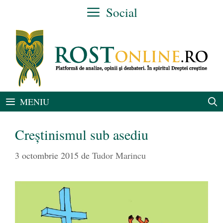
Sari
Social
la
conținut
MENIU
Creștinismul sub asediu
3 octombrie 2015
de
Tudor Marincu