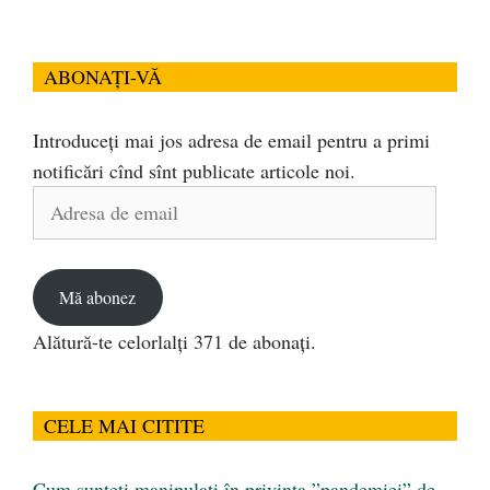
ABONAȚI-VĂ
Introduceți mai jos adresa de email pentru a primi
notificări cînd sînt publicate articole noi.
Adresa
de
email
Mă abonez
Alătură-te celorlalți 371 de abonați.
CELE MAI CITITE
Cum sunteți manipulați în privința ”pandemiei” de