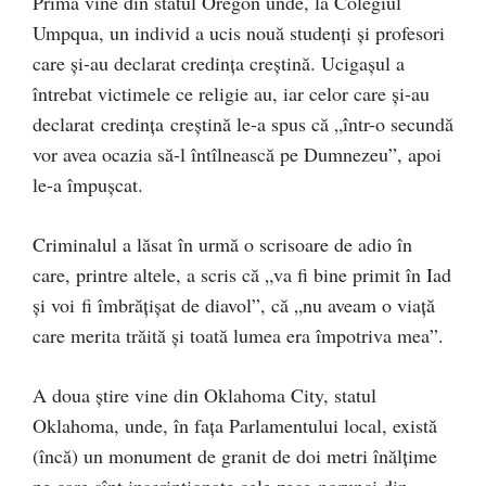
Prima vine din statul Oregon unde, la Colegiul
Umpqua, un individ a ucis nouă studenți și profesori
care și-au declarat credința creștină. Ucigaşul a
întrebat victimele ce religie au, iar celor care și-au
declarat credinţa creștină le-a spus că „într-o secundă
vor avea ocazia să-l întîlnească pe Dumnezeu”, apoi
le-a împușcat.
Criminalul a lăsat în urmă o scrisoare de adio în
care, printre altele, a scris că „va fi bine primit în Iad
și voi fi îmbrățișat de diavol”, că „nu aveam o viață
care merita trăită și toată lumea era împotriva mea”.
A doua știre vine din Oklahoma City, statul
Oklahoma, unde, în fața Parlamentului local, există
(încă) un monument de granit de doi metri înălțime