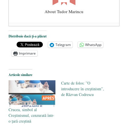
About Tudor Marincu
De ce propaganda LGBT nu-și are locul în
Distribuie dacă ți-a plăcut
unitățile de învățământ
- 17 iunie 2020
Telegram
WhatsApp
Anarhia din SUA e opera stângii radicale
-
Imprimare
2 iunie 2020
Pe zi ce trece mă conving că mass media
are prea puțin a face cu informarea
- 30
Articole similare
mai 2020
Carte de folos: ”O
introducere în creștinism”,
de Răzvan Codrescu
Crucea, simbol al
Creștinismul, cenzurată într-
o țară creștină