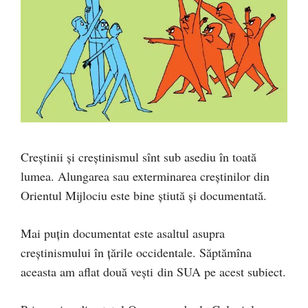
Creștinii și creștinismul sînt sub asediu în toată
lumea. Alungarea sau exterminarea creștinilor din
Orientul Mijlociu este bine știută și documentată.
Mai puțin documentat este asaltul asupra
creștinismului în țările occidentale. Săptămîna
aceasta am aflat două veşti din SUA pe acest subiect.