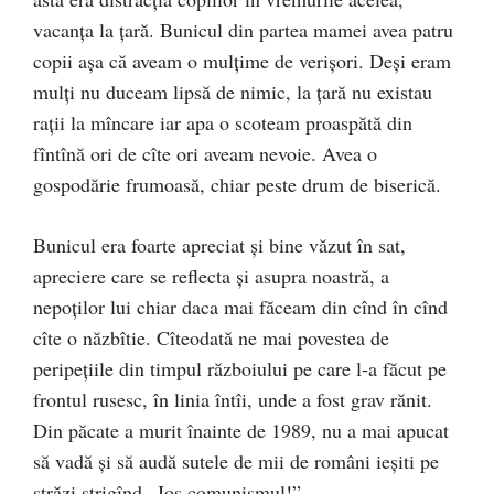
vacanța la țară. Bunicul din partea mamei avea patru
copii așa că aveam o mulțime de verișori. Deși eram
mulți nu duceam lipsă de nimic, la țară nu existau
rații la mîncare iar apa o scoteam proaspătă din
fîntînă ori de cîte ori aveam nevoie. Avea o
gospodărie frumoasă, chiar peste drum de biserică.
Bunicul era foarte apreciat și bine văzut în sat,
apreciere care se reflecta și asupra noastră, a
nepoților lui chiar daca mai făceam din cînd în cînd
cîte o năzbîtie. Cîteodată ne mai povestea de
peripețiile din timpul războiului pe care l-a făcut pe
frontul rusesc, în linia întîi, unde a fost grav rănit.
Din păcate a murit înainte de 1989, nu a mai apucat
să vadă și să audă sutele de mii de români ieșiti pe
străzi strigînd „Jos comunismul!”.