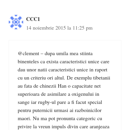
CCC1
14 noiembrie 2015 la 11:25 pm
@clement – dupa umila mea stiinta
binenteles ca exista caracteristici unice care
dau unor natii caracteristici unice in raport
cu un criteriu ori altul. De exemplu tibetanii
au fata de chinezii Han o capacitate net
superioara de asimilare a oxigenului in
sange iar rugby-ul pare a fi facut special
pentru puternicii urmasi ai razboinicilor
maori. Nu ma pot pronunta categoric cu
privire la vreun impuls divin care aranjeaza