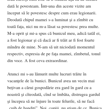
dată le povesteam. Într-una din aceste vizite am
început să le povestesc despre cum erau legionarii.
Deodată chipul mamei s-a luminat și a zîmbit cu
toată fața, nici nu m-a lăsat sa povestesc prea multe.
M-a oprit și mi-a spus că bunicul meu, adică tatăl ei,
a fost legionar și că dacă ar fi trăit ar fi fost foarte
mîndru de mine. N-am să uit niciodată momentul
respectiv, expresia de pe fața mamei, zîmbetul, tonul
din voce. A fost ceva extraordinar.
Atunci mi s-au lămurit multe lucruri trăite în
vacanțele de la bunici. Bunicul avea un vecin mai
bețivan a cărui gospodărie era gard în gard cu a
noastră și cîteodată, cînd se îmbăta, distrugea gardul
și începea să ne înjure în toate felurile, să ne facă
„cuib de bandiți”. Noi, copiii, nu știam de ce. Bunica