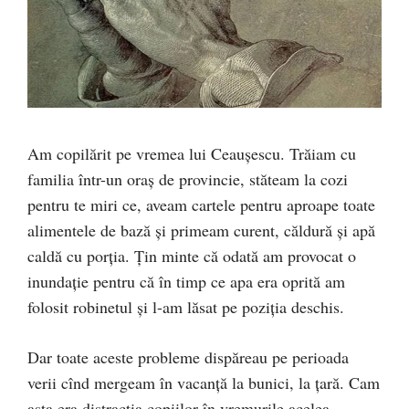
Am copilărit pe vremea lui Ceaușescu. Trăiam cu
familia într-un oraș de provincie, stăteam la cozi
pentru te miri ce, aveam cartele pentru aproape toate
alimentele de bază și primeam curent, căldură și apă
caldă cu porția. Țin minte că odată am provocat o
inundație pentru că în timp ce apa era oprită am
folosit robinetul și l-am lăsat pe poziția deschis.
Dar toate aceste probleme dispăreau pe perioada
verii cînd mergeam în vacanță la bunici, la țară. Cam
asta era distracția copiilor în vremurile acelea,