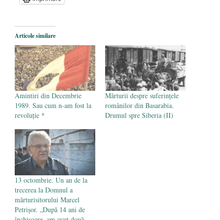
2 iunie 2020
Pe zi ce trece mă conving că mass media
are prea puțin a face cu informarea
- 30
Articole similare
mai 2020
Amintiri din Decembrie
Mărturii despre suferințele
1989. Sau cum n-am fost la
românilor din Basarabia.
revoluţie *
Drumul spre Siberia (II)
13 octombrie. Un an de la
trecerea la Domnul a
mărturisitorului Marcel
Petrișor. „După 14 ani de
închisoare, am avut două