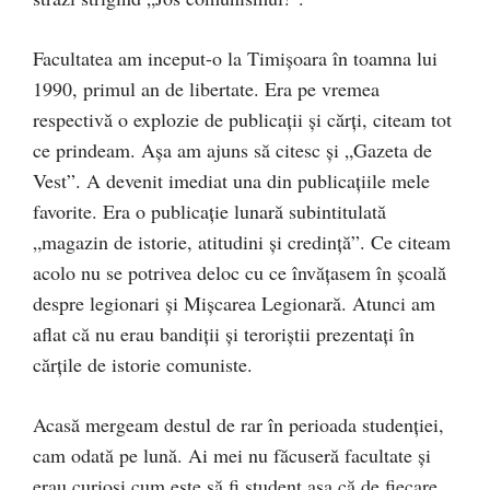
Facultatea am inceput-o la Timișoara în toamna lui
1990, primul an de libertate. Era pe vremea
respectivă o explozie de publicații și cărți, citeam tot
ce prindeam. Așa am ajuns să citesc și „Gazeta de
Vest”. A devenit imediat una din publicațiile mele
favorite. Era o publicație lunară subintitulată
„magazin de istorie, atitudini și credință”. Ce citeam
acolo nu se potrivea deloc cu ce învățasem în școală
despre legionari și Mișcarea Legionară. Atunci am
aflat că nu erau bandiții și teroriștii prezentați în
cărțile de istorie comuniste.
Acasă mergeam destul de rar în perioada studenției,
cam odată pe lună. Ai mei nu făcuseră facultate și
erau curioși cum este să fi student așa că de fiecare