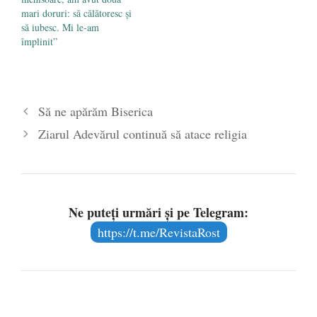
mari doruri: să călătoresc şi
să iubesc. Mi le-am
împlinit”
Să ne apărăm Biserica
Ziarul Adevărul continuă să atace religia
Ne puteți urmări și pe Telegram:
https://t.me/RevistaRost