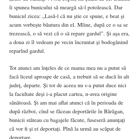
îi spunea bunicului să meargă să-l potolească. Dar
bunicul zicea: „Lasă-l că nu știe ce spune, e beat și
acum vorbește băutura din el. Mîine, după ce o sa se
trezească, o să vezi că o să repare gardul”. Și așa era,
a doua zi îl vedeam pe vecin încruntat și bodogănind
reparînd gardul.
Tot atunci am înțeles de ce mama mea nu a putut să
facă liceul aproape de casă, a trebuit să se ducă în alt
județ, departe. Și tot de aceea nu s-a putut duce nici
la facultate deși i-a placut cartea, n-avea origine
sănătoasă. Și am mai aflat atunci că în perioada de
după război, cînd se făceau deportările în Bărăgan,
bunicii stăteau cu bagajele făcute, fuseseră anunțați
că vor fi și ei deportați. Pînă la urmă au scăpat de
deportare.