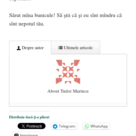
Sărut mîna bunicule! Să știi că și eu sînt mîndru că
sînt nepotul tău.
Despre autor
Ultimele articole
About Tudor Marincu
De ce propaganda LGBT nu-și are locul în
Distribuie dacă ți-a plăcut
unitățile de învățământ
- 17 iunie 2020
Telegram
WhatsApp
Anarhia din SUA e opera stângii radicale
-
Imprimare