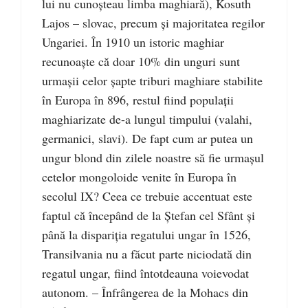
lui nu cunoşteau limba maghiară), Kosuth
Lajos – slovac, precum şi majoritatea regilor
Ungariei. În 1910 un istoric maghiar
recunoaşte că doar 10% din unguri sunt
urmaşii celor şapte triburi maghiare stabilite
în Europa în 896, restul fiind populaţii
maghiarizate de-a lungul timpului (valahi,
germanici, slavi). De fapt cum ar putea un
ungur blond din zilele noastre să fie urmaşul
cetelor mongoloide venite în Europa în
secolul IX? Ceea ce trebuie accentuat este
faptul că începând de la Ştefan cel Sfânt şi
până la dispariţia regatului ungar în 1526,
Transilvania nu a făcut parte niciodată din
regatul ungar, fiind întotdeauna voievodat
autonom. – Înfrângerea de la Mohacs din