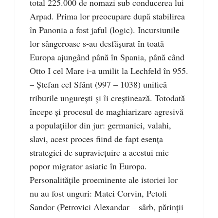
total 225.000 de nomazi sub conducerea lui
Arpad. Prima lor preocupare după stabilirea
în Panonia a fost jaful (logic). Incursiunile
lor sângeroase s-au desfăşurat în toată
Europa ajungând până în Spania, până când
Otto I cel Mare i-a umilit la Lechfeld în 955.
– Ştefan cel Sfânt (997 – 1038) unifică
triburile ungureşti şi îi creştinează. Totodată
începe şi procesul de maghiarizare agresivă
a populaţiilor din jur: germanici, valahi,
slavi, acest proces fiind de fapt esenţa
strategiei de supravieţuire a acestui mic
popor migrator asiatic în Europa.
Personalităţile proeminente ale istoriei lor
nu au fost unguri: Matei Corvin, Petofi
Sandor (Petrovici Alexandar – sârb, părinţii