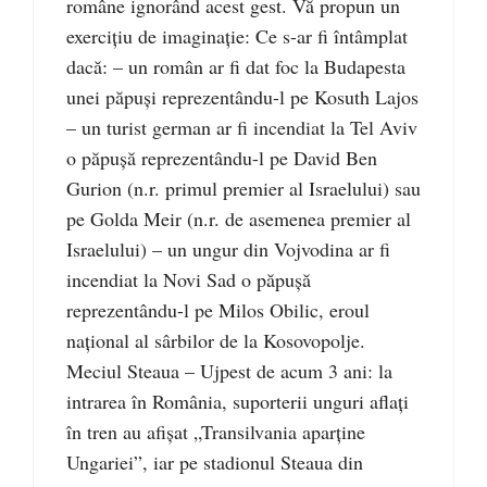
române ignorând acest gest. Vă propun un
exerciţiu de imaginaţie: Ce s-ar fi întâmplat
dacă: – un român ar fi dat foc la Budapesta
unei păpuşi reprezentându-l pe Kosuth Lajos
– un turist german ar fi incendiat la Tel Aviv
o păpuşă reprezentându-l pe David Ben
Gurion (n.r. primul premier al Israelului) sau
pe Golda Meir (n.r. de asemenea premier al
Israelului) – un ungur din Vojvodina ar fi
incendiat la Novi Sad o păpuşă
reprezentându-l pe Milos Obilic, eroul
naţional al sârbilor de la Kosovopolje.
Meciul Steaua – Ujpest de acum 3 ani: la
intrarea în România, suporterii unguri aflaţi
în tren au afişat „Transilvania aparţine
Ungariei”, iar pe stadionul Steaua din