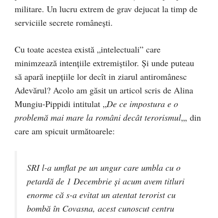
militare. Un lucru extrem de grav dejucat la timp de
serviciile secrete românești.
Cu toate acestea există „intelectuali” care
minimzează intențiile extremiștilor. Și unde puteau
să apară inepțiile lor decît in ziarul antiromânesc
Adevărul? Acolo am găsit un articol scris de Alina
Mungiu-Pippidi intitulat „
De ce impostura e o
problemă mai mare la români decât terorismul
„, din
care am spicuit următoarele:
SRI l-a umflat pe un ungur care umbla cu o
petardă de 1 Decembrie și acum avem titluri
enorme că s-a evitat un atentat terorist cu
bombă în Covasna, acest cunoscut centru