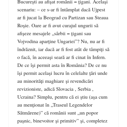
Bucureşti au afişat românii = ţigani. Acelaşi
scenariu: – ce s-ar fi întâmplat dacă Ujpest
ar fi jucat la Beograd cu Partizan sau Steaua
Roşie. Oare ar fi avut curajul ungurii să
afişeze mesajele „sârbii = ţigani sau
Vojvodina aparţine Ungariei”? Nu, nu ar fi
îndrăznit, iar dacă ar fi fost atât de tâmpiţi să
o facă, în aceeaşi seară ar fi cinat în Infern.
De ce îşi permit asta în România? De ce nu
îşi permit acelaşi lucru în celelalte ţări unde
au minorităţi maghiare şi revendicări
revizioniste, adică Slovacia , Serbia ,
Ucraina? Simplu, pentru că ei ştiu (aşa cum
au menţionat în „Traseul Legendelor
Sătmărene)” că românii sunt „un popor
paşnic, binevoitor şi primitiv” şi, completez