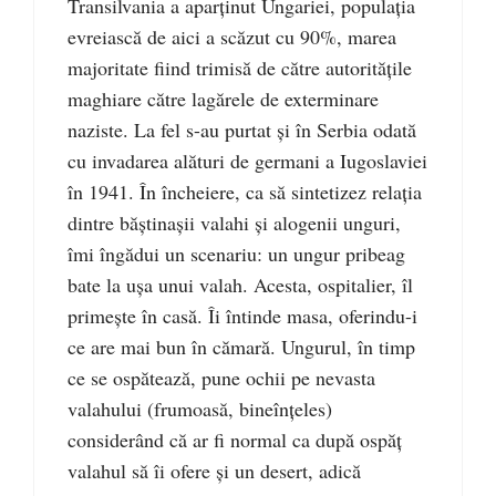
Transilvania a aparţinut Ungariei, populaţia
evreiască de aici a scăzut cu 90%, marea
majoritate fiind trimisă de către autorităţile
maghiare către lagărele de exterminare
naziste. La fel s-au purtat şi în Serbia odată
cu invadarea alături de germani a Iugoslaviei
în 1941. În încheiere, ca să sintetizez relaţia
dintre băştinaşii valahi şi alogenii unguri,
îmi îngădui un scenariu: un ungur pribeag
bate la uşa unui valah. Acesta, ospitalier, îl
primeşte în casă. Îi întinde masa, oferindu-i
ce are mai bun în cămară. Ungurul, în timp
ce se ospătează, pune ochii pe nevasta
valahului (frumoasă, bineînţeles)
considerând că ar fi normal ca după ospăţ
valahul să îi ofere şi un desert, adică