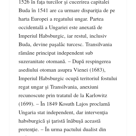
1526 în faţa turcilor şi cucerirea capitalei
Buda în 1541 are ca urmare dispariţia de pe
harta Europei a regatului ungar. Partea
occidentală a Ungariei este anexată de
Imperiul Habsburgic, iar restul, inclusiv
Buda, devine paşalâc turcesc. Transilvania
rămâne principat independent sub
suzeranitate otomană. – După respingerea
asediului otoman asupra Vienei (1683),
Imperiul Habsburgic ocupă teritoriul fostului
regat ungar şi Transilvania, anexiuni
recunoscute prin tratatul de la Karlowitz
(1699). – În 1849 Kosuth Lajos proclamă
Ungaria stat independent, dar intervenţia
habsburgică şi ţaristă înăbuşă această
pretenţie. – În urma pactului dualist din