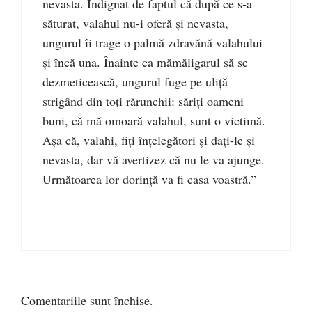
nevasta. Indignat de faptul că după ce s-a
săturat, valahul nu-i oferă şi nevasta,
ungurul îi trage o palmă zdravănă valahului
şi încă una. Înainte ca mămăligarul să se
dezmeticească, ungurul fuge pe uliţă
strigând din toţi rărunchii: săriţi oameni
buni, că mă omoară valahul, sunt o victimă.
Aşa că, valahi, fiţi înţelegători şi daţi-le şi
nevasta, dar vă avertizez că nu le va ajunge.
Următoarea lor dorinţă va fi casa voastră.”
Comentariile sunt închise.