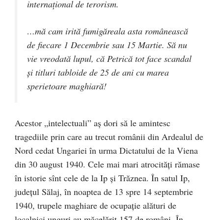
internațional de terorism.
…mă cam irită fumigăreala asta românească
de fiecare 1 Decembrie sau 15 Martie. Să nu
vie vreodată lupul, că Petrică tot face scandal
și titluri tabloide de 25 de ani cu marea
sperietoare maghiară!
Acestor „intelectuali” aș dori să le amintesc
tragediile prin care au trecut românii din Ardealul de
Nord cedat Ungariei în urma Dictatului de la Viena
din 30 august 1940. Cele mai mari atrocități rămase
în istorie sînt cele de la Ip și Trăznea. În satul Ip,
județul Sălaj, în noaptea de 13 spre 14 septembrie
1940, trupele maghiare de ocupație alături de
localnici unguri au măcelărit 157 de români. În