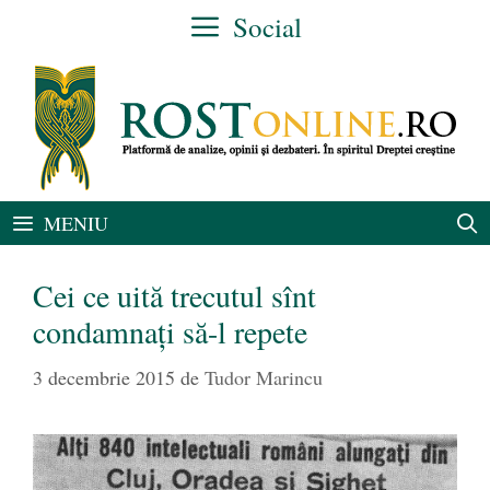
Sari
Social
la
conținut
MENIU
Cei ce uită trecutul sînt
condamnați să-l repete
3 decembrie 2015
de
Tudor Marincu