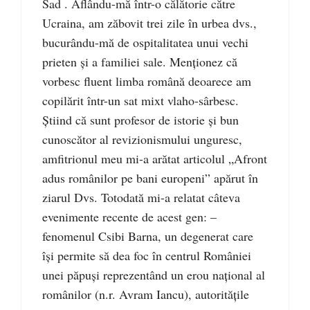
Sad . Aflându-mă într-o călătorie către
Ucraina, am zăbovit trei zile în urbea dvs.,
bucurându-mă de ospitalitatea unui vechi
prieten şi a familiei sale. Menţionez că
vorbesc fluent limba română deoarece am
copilărit într-un sat mixt vlaho-sârbesc.
Ştiind că sunt profesor de istorie şi bun
cunoscător al revizionismului unguresc,
amfitrionul meu mi-a arătat articolul „Afront
adus românilor pe bani europeni” apărut în
ziarul Dvs. Totodată mi-a relatat câteva
evenimente recente de acest gen: –
fenomenul Csibi Barna, un degenerat care
îşi permite să dea foc în centrul României
unei păpuşi reprezentând un erou naţional al
românilor (n.r. Avram Iancu), autorităţile