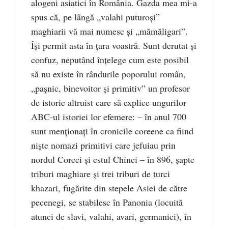
alogeni asiatici în România. Gazda mea mi-a
spus că, pe lângă „valahi puturoşi”
maghiarii vă mai numesc şi „mămăligari”.
Îşi permit asta în ţara voastră. Sunt derutat şi
confuz, neputând înţelege cum este posibil
să nu existe în rândurile poporului român,
„paşnic, binevoitor şi primitiv” un profesor
de istorie altruist care să explice ungurilor
ABC-ul istoriei lor efemere: – în anul 700
sunt menţionaţi în cronicile coreene ca fiind
nişte nomazi primitivi care jefuiau prin
nordul Coreei şi estul Chinei – în 896, şapte
triburi maghiare şi trei triburi de turci
khazari, fugărite din stepele Asiei de către
pecenegi, se stabilesc în Panonia (locuită
atunci de slavi, valahi, avari, germanici), în