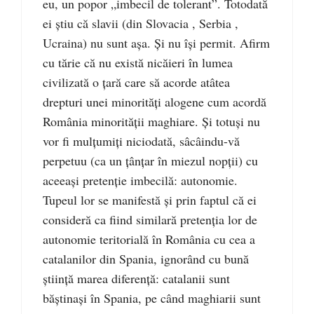
eu, un popor „imbecil de tolerant”. Totodată
ei ştiu că slavii (din Slovacia , Serbia ,
Ucraina) nu sunt aşa. Şi nu îşi permit. Afirm
cu tărie că nu există nicăieri în lumea
civilizată o ţară care să acorde atâtea
drepturi unei minorităţi alogene cum acordă
România minorităţii maghiare. Şi totuşi nu
vor fi mulţumiţi niciodată, sâcâindu-vă
perpetuu (ca un ţânţar în miezul nopţii) cu
aceeaşi pretenţie imbecilă: autonomie.
Tupeul lor se manifestă şi prin faptul că ei
consideră ca fiind similară pretenţia lor de
autonomie teritorială în România cu cea a
catalanilor din Spania, ignorând cu bună
ştiinţă marea diferenţă: catalanii sunt
băştinaşi în Spania, pe când maghiarii sunt