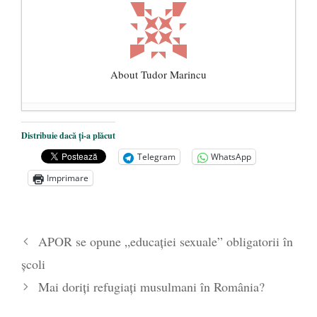
About Tudor Marincu
De ce propaganda LGBT nu-și are locul în
Distribuie dacă ți-a plăcut
unitățile de învățământ
- 17 iunie 2020
Telegram
WhatsApp
Anarhia din SUA e opera stângii radicale
-
Imprimare
2 iunie 2020
Pe zi ce trece mă conving că mass media
are prea puțin a face cu informarea
- 30
APOR se opune „educaţiei sexuale” obligatorii în
mai 2020
şcoli
Mai doriți refugiați musulmani în România?