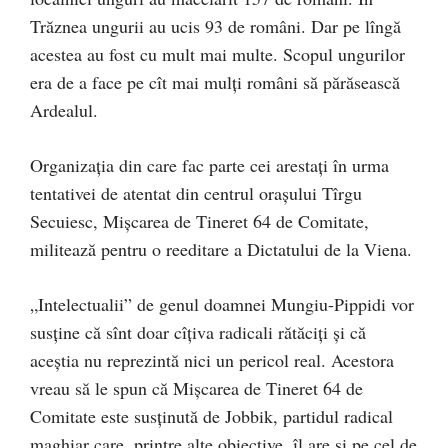
Trăznea ungurii au ucis 93 de români. Dar pe lîngă
acestea au fost cu mult mai multe. Scopul ungurilor
era de a face pe cît mai mulți români să părăsească
Ardealul.
Organizația din care fac parte cei arestați în urma
tentativei de atentat din centrul orașului Tîrgu
Secuiesc, Mișcarea de Tineret 64 de Comitate,
militează pentru o reeditare a Dictatului de la Viena.
„Intelectualii” de genul doamnei Mungiu-Pippidi vor
susține că sînt doar cîțiva radicali rătăciți și că
aceștia nu reprezintă nici un pericol real. Acestora
vreau să le spun că Mișcarea de Tineret 64 de
Comitate este susținută de Jobbik, partidul radical
maghiar care, printre alte obiective, îl are și pe cel de