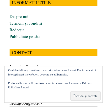
INFORMATII UTILE
Despre noi
Termeni și condiții
Redacția
Publicitate pe site
CONTACT
Nume
(obligatoriu)
Confidențialitate și cookie-uri: acest site folosește cookie-uri. Dacă continui să
folosești acest site web, ești de acord cu utilizarea lor.
Pentru a afla mai multe, inclusiv cum să controlezi cookie-urile, uită-te aici:
Email
(obligatoriu)
Politică cookie-uri
Mesaj
(obligatoriu)