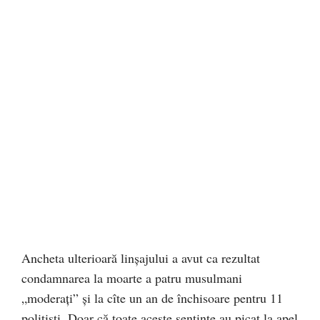
Ancheta ulterioară linșajului a avut ca rezultat
condamnarea la moarte a patru musulmani
„moderați” și la cîte un an de închisoare pentru 11
polițiști. Doar că toate aceste sentințe au picat la apel