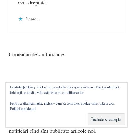
avut dreptate.
Încarc...
Comentariile sunt închise.
Confidențialitate și cookie-uri: acest site folosește cookie-uri. Dacă continui să
folosești acest site web, ești de acord cu utilizarea lor.
Pentru a afla mai multe, inclusiv cum să controlezi cookie-urile, uită-te aici:
ABONAȚI-VĂ
Politică cookie-uri
Introduceți mai jos adresa de email pentru a primi
notificări cînd sînt publicate articole noi.