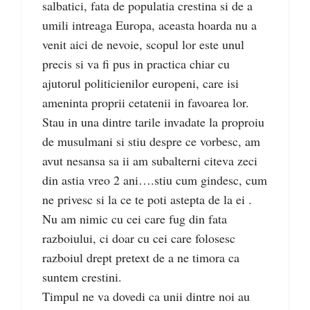
salbatici, fata de populatia crestina si de a
umili intreaga Europa, aceasta hoarda nu a
venit aici de nevoie, scopul lor este unul
precis si va fi pus in practica chiar cu
ajutorul politicienilor europeni, care isi
ameninta proprii cetatenii in favoarea lor.
Stau in una dintre tarile invadate la proproiu
de musulmani si stiu despre ce vorbesc, am
avut nesansa sa ii am subalterni citeva zeci
din astia vreo 2 ani….stiu cum gindesc, cum
ne privesc si la ce te poti astepta de la ei .
Nu am nimic cu cei care fug din fata
razboiului, ci doar cu cei care folosesc
razboiul drept pretext de a ne timora ca
suntem crestini.
Timpul ne va dovedi ca unii dintre noi au