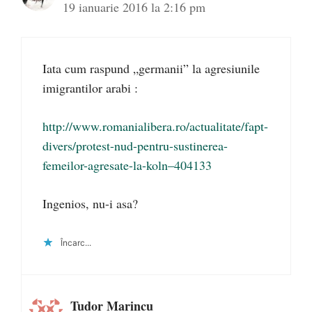
19 ianuarie 2016 la 2:16 pm
Iata cum raspund „germanii” la agresiunile
imigrantilor arabi :
http://www.romanialibera.ro/actualitate/fapt-
divers/protest-nud-pentru-sustinerea-
femeilor-agresate-la-koln–404133
Ingenios, nu-i asa?
Încarc...
Tudor Marincu