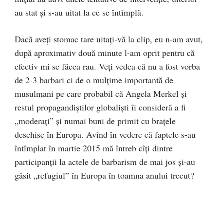
au stat și s-au uitat la ce se întîmplă.
Dacă aveți stomac tare uitați-vă la clip, eu n-am avut,
după aproximativ două minute l-am oprit pentru că
efectiv mi se făcea rau. Veți vedea că nu a fost vorba
de 2-3 barbari ci de o mulțime importantă de
musulmani pe care probabil că Angela Merkel și
restul propagandiștilor globaliști îi consideră a fi
„moderați” și numai buni de primit cu brațele
deschise în Europa. Avînd în vedere că faptele s-au
întîmplat în martie 2015 mă întreb cîți dintre
participanții la actele de barbarism de mai jos și-au
găsit „refugiul” în Europa în toamna anului trecut?