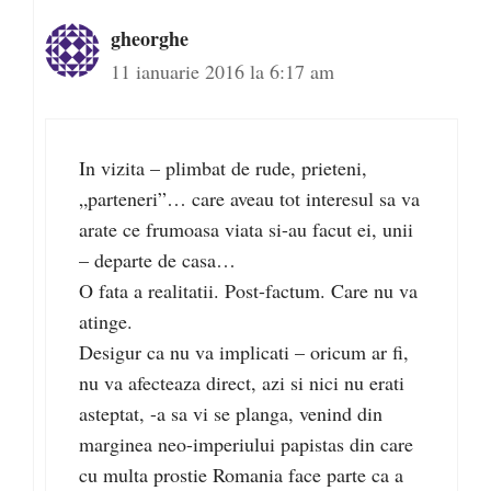
gheorghe
11 ianuarie 2016 la 6:17 am
In vizita – plimbat de rude, prieteni,
„parteneri”… care aveau tot interesul sa va
arate ce frumoasa viata si-au facut ei, unii
– departe de casa…
O fata a realitatii. Post-factum. Care nu va
atinge.
Desigur ca nu va implicati – oricum ar fi,
nu va afecteaza direct, azi si nici nu erati
asteptat, -a sa vi se planga, venind din
marginea neo-imperiului papistas din care
cu multa prostie Romania face parte ca a