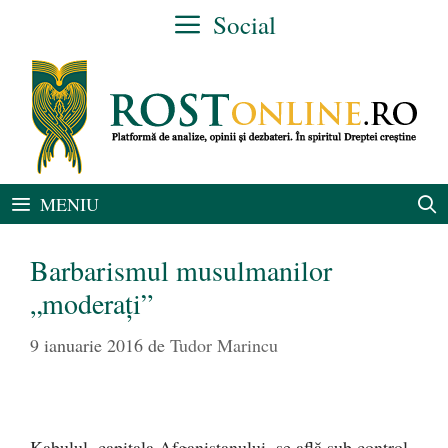
Sari
Social
la
conținut
MENIU
Barbarismul musulmanilor
„moderați”
9 ianuarie 2016
de
Tudor Marincu
Kabulul, capitala Afganistanului, se află sub control