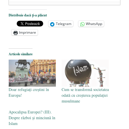
De ce propaganda LGBT nu-și are locul în
Distribuie dacă ți-a plăcut
unitățile de învățământ
- 17 iunie 2020
Telegram
WhatsApp
Anarhia din SUA e opera stângii radicale
-
Imprimare
2 iunie 2020
Pe zi ce trece mă conving că mass media
are prea puțin a face cu informarea
- 30
Articole similare
mai 2020
Doar refugiați creștini în
Cum se transformă societatea
Europa!
odată cu creșterea populației
musulmane
Apocalipsa Europei? (III).
Despre război şi minciună în
Islam