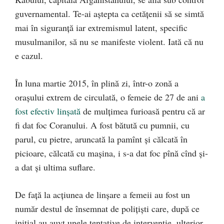
guvernamental. Te-ai aștepta ca cetățenii să se simtă
mai în siguranță iar extremismul latent, specific
musulmanilor, să nu se manifeste violent. Iată că nu
e cazul.
În luna martie 2015, în plină zi, într-o zonă a
orașului extrem de circulată, o femeie de 27 de ani
a
fost efectiv linșată
de mulțimea furioasă pentru că ar
fi dat foc Coranului. A fost bătută cu pumnii, cu
parul, cu pietre, aruncată la pamînt și călcată în
picioare, călcată cu mașina, i s-a dat foc pînă cînd și-
a dat și ultima suflare.
De față la acțiunea de linșare a femeii au fost un
număr destul de însemnat de polițiști care, după ce
inițial au auvt unele tentative de intervenție, ulterior