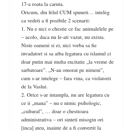
17-a roata la caruta.
Oricum, din felul CUM spuneti… inteleg
ca vedeti a fi posibile 2 scenarii:
1. Nu e nici o chestie ce fac animalelele pe
– acolo, daca nu le-ati vazut, nu exista.
Niste oameni si ei, nici vorba sa fie
invadatori si sa aiba legatura cu islamul ci
doar putin mai multa excitatie „la vreme de
sarbatoare”. „N-au omorat pe nimeni”,
cum s-ar intelege – fara vina, ca violatorii
de la Vaslui.
2. Orice s-ar intampla, nu are legatura cu
ce ii „mana” – nu e nimic psihologic,
„cultural”, … doar o chestioara
administrativa – ori sinteti misogin ori
[inca] ateu, inainte de a fi convertit la