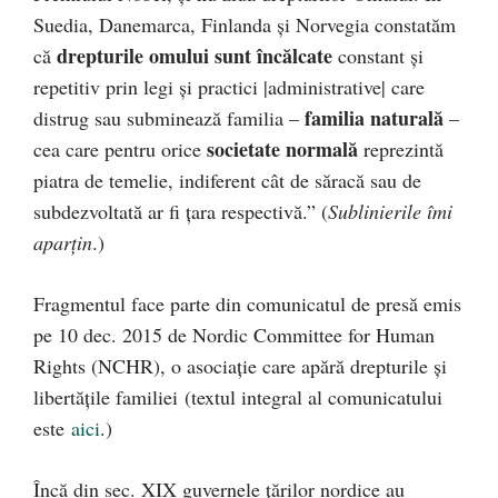
Suedia, Danemarca, Finlanda și Norvegia constatăm
drepturile omului sunt încălcate
că
constant și
repetitiv prin legi și practici |administrative| care
familia naturală
distrug sau subminează familia –
–
societate normală
cea care pentru orice
reprezintă
piatra de temelie, indiferent cât de săracă sau de
subdezvoltată ar fi țara respectivă.” (
Sublinierile îmi
aparțin
.)
Fragmentul face parte din comunicatul de presă emis
pe 10 dec. 2015 de Nordic Committee for Human
Rights (NCHR), o asociație care apără drepturile și
libertățile familiei (textul integral al comunicatului
este
aici
.)
Încă din sec. XIX guvernele țărilor nordice au