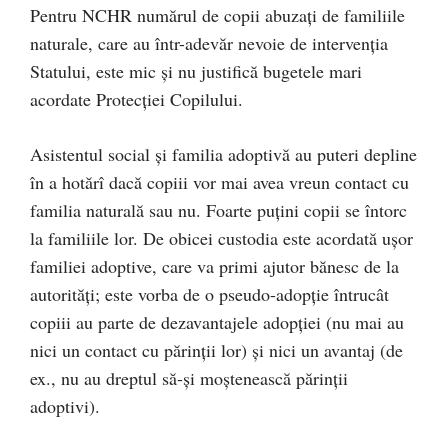
Pentru NCHR numărul de copii abuzați de familiile
naturale, care au într-adevăr nevoie de intervenția
Statului, este mic și nu justifică bugetele mari
acordate Protecției Copilului.
Asistentul social și familia adoptivă au puteri depline
în a hotărî dacă copiii vor mai avea vreun contact cu
familia naturală sau nu. Foarte puțini copii se întorc
la familiile lor. De obicei custodia este acordată ușor
familiei adoptive, care va primi ajutor bănesc de la
autorități; este vorba de o pseudo-adopție întrucât
copiii au parte de dezavantajele adopției (nu mai au
nici un contact cu părinții lor) și nici un avantaj (de
ex., nu au dreptul să-și moștenească părinții
adoptivi).