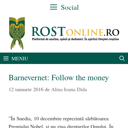
Sari
Social
la
conținut
MENIU
Barnevernet: Follow the money
12 ianuarie 2016
de
Alina Ioana Dida
”În Suedia, 10 decembrie reprezintă sărbătoarea
Premiului Nobel, și nu ziua drepturilor Omului. În