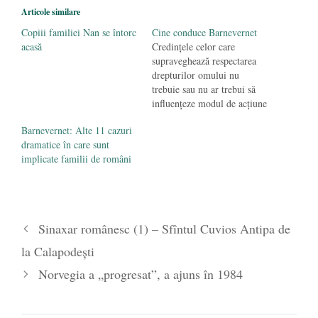
împlinește 140 de ani de la înființare
- 20
Articole similare
septembrie 2019
Copiii familiei Nan se întorc
Cine conduce Barnevernet
acasă
Credințele celor care
supraveghează respectarea
drepturilor omului nu
trebuie sau nu ar trebui să
influențeze modul de acțiune
al acestora. Norvegia este o
Barnevernet: Alte 11 cazuri
țară în care coexistă multe
dramatice în care sunt
culturi și despre Serviciul de
implicate familii de români
Protecție a Copilului din
Norvegia (Barnevernet)
presupunem că este neutru
din acest punct de vedere și
că…
Sinaxar românesc (1) – Sfîntul Cuvios Antipa de
la Calapodești
Norvegia a „progresat”, a ajuns în 1984