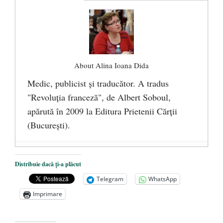
About Alina Ioana Dida
Medic, publicist şi traducător. A tradus
"Revoluţia franceză", de Albert Soboul,
apărută în 2009 la Editura Prietenii Cărţii
(Bucureşti).
Ceva despre pandemie
- 17 martie 2020
Distribuie dacă ți-a plăcut
O carte despre embrionul uman, ca
Telegram
WhatsApp
persoană ce trebuie apărată
- 8 octombrie
Imprimare
2019
Societatea de Cultură Macedo-Română