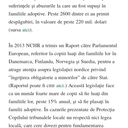
suferințele și abuzurile la care au fost supuși în
familiile adoptive. Peste 2600 dintre ei au primit
despăgubiri, în valoare de peste 220 mil. dolari
(sursa
aici
).
În 2013 NCHR a trimis un Raport către Parlamentul
European, referitor la copiii luați din familiile lor în
Danemarca, Finlanda, Norvegia și Suedia, pentru a
atrage atenția asupra legislației nordice privind
”îngrijirea obligatorie a minorilor” de către Stat.
(Raportul poate fi citit
aici
.) Această legislație face
ca un număr foarte mare de copii să fie luați din
familiile lor, peste 15% anual, și să fie plasați în
familii adoptive. În cazurile prezentate de Protecția
Copilului tribunalele locale nu respectă nici legea
locală, care cere dovezi pentru fundamentarea