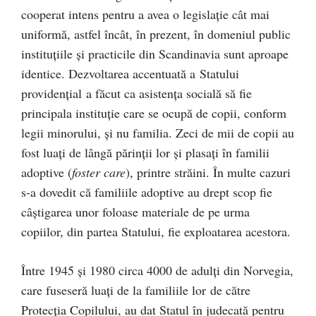
cooperat intens pentru a avea o legislație cât mai
uniformă, astfel încât, în prezent, în domeniul public
instituțiile și practicile din Scandinavia sunt aproape
identice. Dezvoltarea accentuată a Statului
providențial a făcut ca asistența socială să fie
principala instituție care se ocupă de copii, conform
legii minorului, și nu familia. Zeci de mii de copii au
fost luați de lângă părinții lor și plasați în familii
adoptive (
foster care
), printre străini. În multe cazuri
s-a dovedit că familiile adoptive au drept scop fie
câștigarea unor foloase materiale de pe urma
copiilor, din partea Statului, fie exploatarea acestora.
Între 1945 și 1980 circa 4000 de adulți din Norvegia,
care fuseseră luați de la familiile lor de către
Protecția Copilului, au dat Statul în judecată pentru