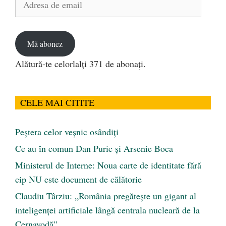
de
email
Mă abonez
Alătură-te celorlalți 371 de abonați.
CELE MAI CITITE
Peştera celor veşnic osândiţi
Ce au în comun Dan Puric şi Arsenie Boca
Ministerul de Interne: Noua carte de identitate fără
cip NU este document de călătorie
Claudiu Târziu: „România pregătește un gigant al
inteligenței artificiale lângă centrala nucleară de la
Cernavodă”