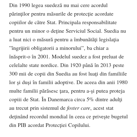
Din 1990 legea suedeză nu mai cere acordul
părinților pentru măsurile de protecție acordate
copiilor de către Stat. Principala responsabilitate
pentru un minor o deține Serviciul Social. Suedia nu
a luat nici o măsură pentru a îmbunătăți legislația
”îngrijirii obligatorii a minorului”, ba chiar a
înăsprit-o în 2001. Modelul suedez a fost preluat de
celelalte state nordice. Din 1920 până în 2013 peste
300 mii de copii din Suedia au fost luați din familiile
lor și duși în familii adoptive. De aceea din anii 1980
multe familii părăsesc țara, pentru a-și putea proteja
copiii de Stat. În Danemarca circa 5% dintre adulți
au trecut prin sistemul de
foster care
, acest stat
deținând recordul mondial în ceea ce privește bugetul
din PIB acordat Protecției Copilului.