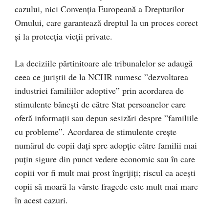
cazului, nici Convenția Europeană a Drepturilor
Omului, care garantează dreptul la un proces corect
și la protecția vieții private.
La deciziile părtinitoare ale tribunalelor se adaugă
ceea ce juriștii de la NCHR numesc ”dezvoltarea
industriei familiilor adoptive” prin acordarea de
stimulente bănești de către Stat persoanelor care
oferă informații sau depun sesizări despre ”familiile
cu probleme”. Acordarea de stimulente crește
numărul de copii dați spre adopție către familii mai
puțin sigure din punct vedere economic sau în care
copiii vor fi mult mai prost îngrijiți; riscul ca acești
copii să moară la vârste fragede este mult mai mare
în acest cazuri.