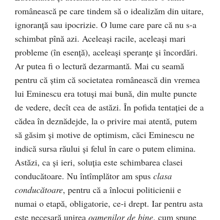
românească pe care tindem să o idealizăm din uitare,
ignoranţă sau ipocrizie. O lume care pare că nu s-a
schimbat pînă azi. Aceleaşi racile, aceleaşi mari
probleme (în esenţă), aceleaşi speranţe şi încordări.
Ar putea fi o lectură dezarmantă. Mai cu seamă
pentru că ştim că societatea românească din vremea
lui Eminescu era totuşi mai bună, din multe puncte
de vedere, decît cea de astăzi. În pofida tentaţiei de a
cădea în deznădejde, la o privire mai atentă, putem
să găsim şi motive de optimism, căci Eminescu ne
indică sursa răului şi felul în care o putem elimina.
Astăzi, ca şi ieri, soluţia este schimbarea clasei
conducătoare. Nu întîmplător am spus
clasa
conducătoare
, pentru că a înlocui politicienii e
numai o etapă, obligatorie, ce-i drept. Iar pentru asta
este necesară unirea
oamenilor de bine
, cum spune