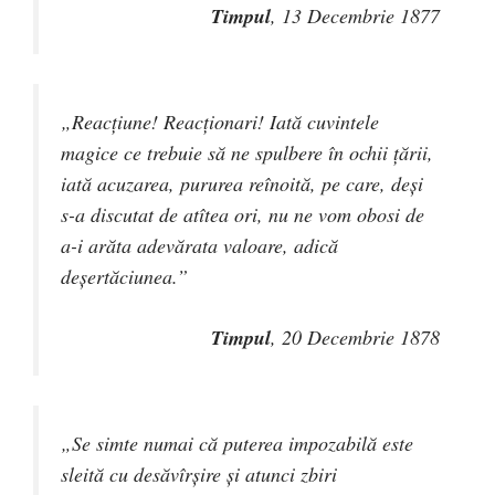
Timpul
, 13 Decembrie 1877
„Reacţiune! Reacţionari! Iată cuvintele
magice ce trebuie să ne spulbere în ochii ţării,
iată acuzarea, pururea reînoită, pe care, deşi
s-a discutat de atîtea ori, nu ne vom obosi de
a-i arăta adevărata valoare, adică
deşertăciunea.”
Timpul
, 20 Decembrie 1878
„Se simte numai că puterea impozabilă este
sleită cu desăvîrşire şi atunci zbiri