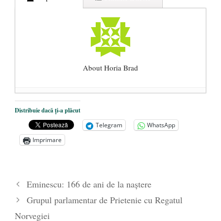
About Horia Brad
Centenarul Tratatului de la Trianon (4
Distribuie dacă ți-a plăcut
iunie 1920 – 4 iunie 2020)
- 3 iunie 2020
Telegram
WhatsApp
Curtea Constituțională: Amenzile de
Imprimare
pandemie sînt ilegale, dar le veți plăti
- 6
mai 2020
Big Pharma profită de pandemie ca să ne
Eminescu: 166 de ani de la naștere
vaccineze obligatoriu toată viața
- 26
Grupul parlamentar de Prietenie cu Regatul
aprilie 2020
Norvegiei