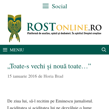
Sari
Social
la
conținut
MENIU
„Toate-s vechi şi nouă toate…”
15 ianuarie 2016
de
Horia Brad
De ziua lui, să-l recitim pe Eminescu jurnalistul.
Luciditatea şi aciditatea lui ne dezvăluie o lume