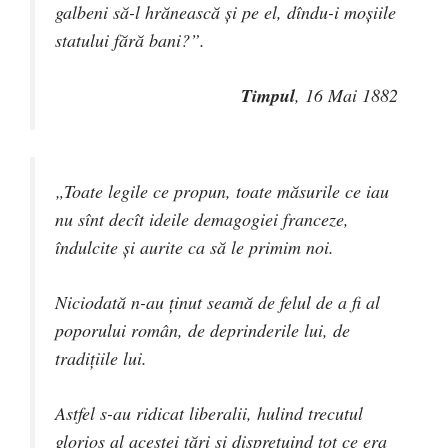
galbeni să-l hrănească şi pe el, dîndu-i moşiile
statului fără bani?”.
Timpul
, 16 Mai 1882
„Toate legile ce propun, toate măsurile ce iau
nu sînt decît ideile demagogiei franceze,
îndulcite şi aurite ca să le primim noi.
Niciodată n-au ţinut seamă de felul de a fi al
poporului român, de deprinderile lui, de
tradiţiile lui.
Astfel s-au ridicat liberalii, hulind trecutul
glorios al acestei ţări şi dispreţuind tot ce era