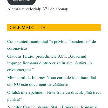
Alătură-te celorlalți 371 de abonați.
CELE MAI CITITE
Cum sunteți manipulați în privința ”pandemiei” de
coronavirus
Claudiu Târziu, președintele ACT: „Guvernul
împinge România dintr-o criză în alta. Astăzi, în
criza energiei.”
Ministerul de Interne: Noua carte de identitate fără
cip NU este document de călătorie
O falsă înțelepciune: „Fă-te frate cu dracul, pînă treci
puntea!”
Nichifor Crainic, despre Statul Etnocratic Român şi