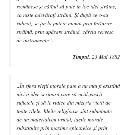
românesc şi cătînd să puie în loc idei străine,
ca nişte adevăraţi străini. Şi după ce s-au
ridicat, se ţin la putere numai prin înrîurire
străină, prin apăsare străină, căreia servesc
de instrumente”.
Timpul
, 23 Mai 1882
„În sfera vieţii morale pare a nu mai fi existînd
nici o idee serioasă care să-ncălzească
sufletele şi să le ridice din mizeria vieţii de
toate zilele. Ideile religioase sînt subminate
de-un materialism brutal, ideile morale
substituite prin maxime epicureice şi prin