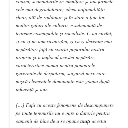
cinism; scandalurile se-nmulţesc şi iau formele
cele mai degradatoare; ideea naţionalităţii
chiar, atît de roditoare şi în stare a ţine loc
multor goluri ale culturii, e subminată de
teoreme cosmopolite şi socialiste. C-un cuvînt,
zi cu zi ne americanizăm, zi cu zi devenim mai
nepăsători faţă cu soarta poporului nostru
propriu şi-n mijlocul acestei nepăsări,
caracteristice numai pentru popoarele
guvernate de despotism, singurul nerv care
mişcă elementele dominante este goana după
influenţă şi aur.
[…] Faţă cu aceste fenomene de descompunere
pe toate terenurile nu e oare o datorie pentru
oamenii de bine de a se opune
uniţi
acestui