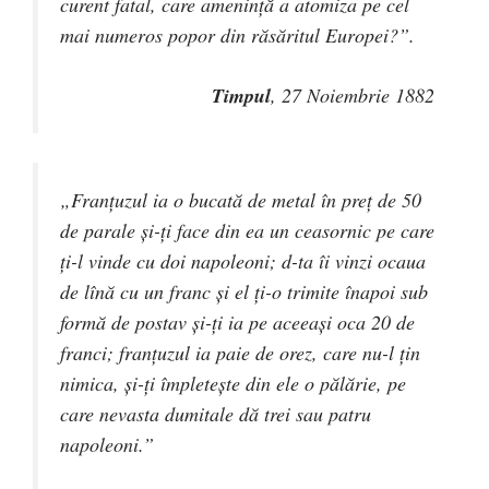
curent fatal, care ameninţă a atomiza pe cel
mai numeros popor din răsăritul Europei?”.
Timpul
, 27 Noiembrie 1882
„Franţuzul ia o bucată de metal în preţ de 50
de parale şi-ţi face din ea un ceasornic pe care
ţi-l vinde cu doi napoleoni; d-ta îi vinzi ocaua
de lînă cu un franc şi el ţi-o trimite înapoi sub
formă de postav şi-ţi ia pe aceeaşi oca 20 de
franci; franţuzul ia paie de orez, care nu-l ţin
nimica, şi-ţi împleteşte din ele o pălărie, pe
care nevasta dumitale dă trei sau patru
napoleoni.”