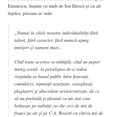
Eminescu, înainte cu mult de Ion Iliescu şi cu alt
înţeles, precum se vede.
„Numai în zilele noastre individualităţi fără
talent, fără caracter, fără muncă ajung
miniştri şi oameni mari…
Cînd toate acestea se-ntîmplă, cînd un popor
întreg asistă la priveliştea de-a vedea
risipindu-se banul public între feneanţi,
cumularzi, reputaţii uzurpate, caraghioşi,
plagiatori şi abecedare aristocratizate, de ce
să nu pretindă şi ţăranul ca un stat care
hrăneşte pe nulităţi cu cîte zeci de mii de
franci pe an şi pe C.A. Rosetti cu cîteva mii de