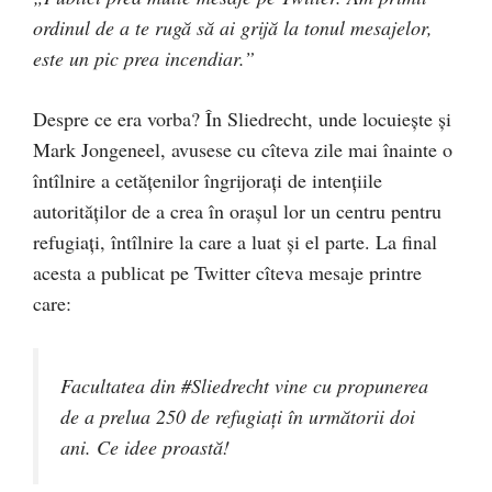
ordinul de a te rugă să ai grijă la tonul mesajelor,
este un pic prea incendiar.”
Despre ce era vorba? În Sliedrecht, unde locuiește și
Mark Jongeneel, avusese cu cîteva zile mai înainte o
întîlnire a cetățenilor îngrijorați de intențiile
autorităților de a crea în orașul lor un centru pentru
refugiați, întîlnire la care a luat și el parte. La final
acesta a publicat pe Twitter cîteva mesaje printre
care:
Facultatea din #Sliedrecht vine cu propunerea
de a prelua 250 de refugiați în următorii doi
ani. Ce idee proastă!