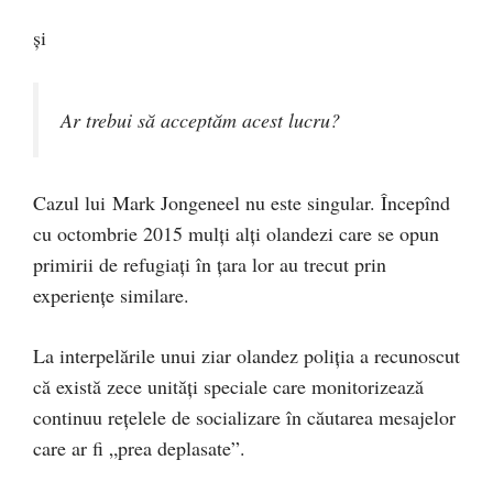
și
Ar trebui să acceptăm acest lucru?
Cazul lui Mark Jongeneel nu este singular. Începînd
cu octombrie 2015 mulți alți olandezi care se opun
primirii de refugiați în țara lor au trecut prin
experiențe similare.
La interpelările unui ziar olandez poliția a recunoscut
că există zece unități speciale care monitorizează
continuu rețelele de socializare în căutarea mesajelor
care ar fi „prea deplasate”.