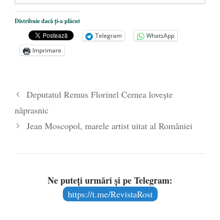
De ce propaganda LGBT nu-și are locul în
Distribuie dacă ți-a plăcut
unitățile de învățământ
- 17 iunie 2020
Telegram
WhatsApp
Anarhia din SUA e opera stângii radicale
-
Imprimare
2 iunie 2020
Pe zi ce trece mă conving că mass media
are prea puțin a face cu informarea
- 30
Deputatul Remus Florinel Cernea lovește
mai 2020
năprasnic
Jean Moscopol, marele artist uitat al României
Ne puteți urmări și pe Telegram:
https://t.me/RevistaRost