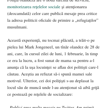
monitorizarea rețelelor sociale
și atenționarea
(deocamdată) celor care publică mesaje prea critice
la adresa politicii oficiale de primire a „refugiaților”
musulmani.
Această experiență, nu tocmai plăcută, a trăit-o pe
pielea lui Mark Jongeneel, un tînăr olandez de 28 de
ani, care, în cursul zilei de luni, 1 februarie, în timp
ce era la lucru, a fost sunat de mama sa pentru a-l
anunța că la ușa locuinței se aflau doi politiști care-l
căutau. Aceștia au refuzat să-i spună mamei sale
motivul. Ulterior, cei doi polițiști s-au deplasat la
locul său de muncă unde l-au atenționat să aibă grijă
ce postează pe rețelele de socializare:
„Publici prea multe mesaje pe Twitter. Am primit