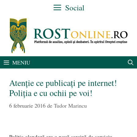
Sari
Social
la
conținut
MENIU
Atenție ce publicați pe internet!
Poliția e cu ochii pe voi!
6 februarie 2016
de
Tudor Marincu
Poliția olandeză are o nouă sarcină de serviciu,