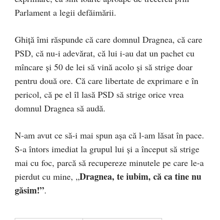
Parlament a legii defăimării.
Ghiță îmi răspunde că care domnul Dragnea, că care
PSD, că nu-i adevărat, că lui i-au dat un pachet cu
mîncare și 50 de lei să vină acolo și să strige doar
pentru două ore. Că care libertate de exprimare e în
pericol, că pe el îl lasă PSD să strige orice vrea
domnul Dragnea să audă.
N-am avut ce să-i mai spun așa că l-am lăsat în pace.
S-a întors imediat la grupul lui și a început să strige
mai cu foc, parcă să recupereze minutele pe care le-a
Dragnea, te iubim, că ca tine nu
pierdut cu mine, „
găsim!”
.