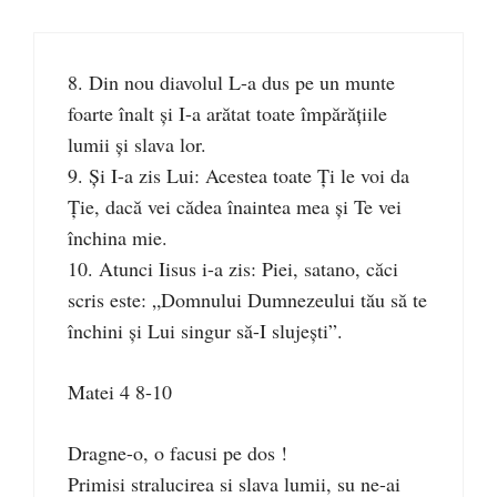
8. Din nou diavolul L-a dus pe un munte
foarte înalt şi I-a arătat toate împărăţiile
lumii şi slava lor.
9. Şi I-a zis Lui: Acestea toate Ţi le voi da
Ţie, dacă vei cădea înaintea mea şi Te vei
închina mie.
10. Atunci Iisus i-a zis: Piei, satano, căci
scris este: „Domnului Dumnezeului tău să te
închini şi Lui singur să-I slujeşti”.
Matei 4 8-10
Dragne-o, o facusi pe dos !
Primisi stralucirea si slava lumii, su ne-ai