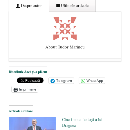
Despre autor
Ultimele articole
About Tudor Marincu
De ce propaganda LGBT nu-și are locul în
Distribuie dacă ți-a plăcut
unitățile de învățământ
- 17 iunie 2020
Telegram
WhatsApp
Anarhia din SUA e opera stângii radicale
-
Imprimare
2 iunie 2020
Pe zi ce trece mă conving că mass media
are prea puțin a face cu informarea
- 30
Articole similare
mai 2020
Cine-i noua fantoșă a lui
Dragnea