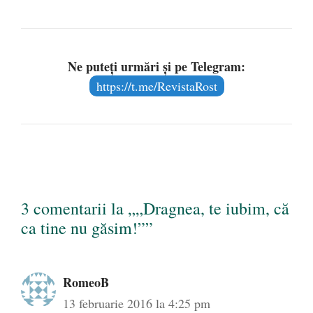
Ne puteți urmări și pe Telegram:
https://t.me/RevistaRost
3 comentarii la „„Dragnea, te iubim, că
ca tine nu găsim!””
RomeoB
13 februarie 2016 la 4:25 pm