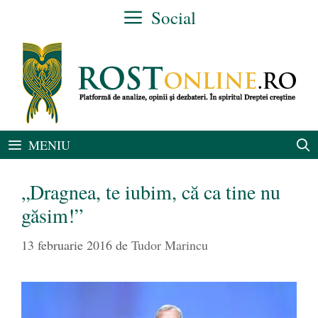
Sari
Social
la
conținut
MENIU
„Dragnea, te iubim, că ca tine nu
găsim!”
13 februarie 2016
de
Tudor Marincu