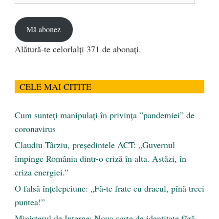
email
Mă abonez
Alătură-te celorlalți 371 de abonați.
CELE MAI CITITE
Cum sunteți manipulați în privința ”pandemiei” de
coronavirus
Claudiu Târziu, președintele ACT: „Guvernul
împinge România dintr-o criză în alta. Astăzi, în
criza energiei.”
O falsă înțelepciune: „Fă-te frate cu dracul, pînă treci
puntea!”
Ministerul de Interne: Noua carte de identitate fără