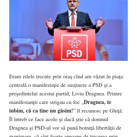
Eram zilele trecute prin oraș cînd am văzut în piața
centrală o manifestație de susținere a PSD și a
președintelui acestui partid, Liviu Dragnea. Printre
Dragnea, te
manifestanții care strigau cu foc „
iubim, că ca tine nu găsim!
” îl recunosc pe Ghiță.
Îl întreb ce face acolo și dacă știe că domnul
Dragnea și PSD-ul vor să pună botniță libertății de
exprimare, că sînt foarte aproape de trecerea prin