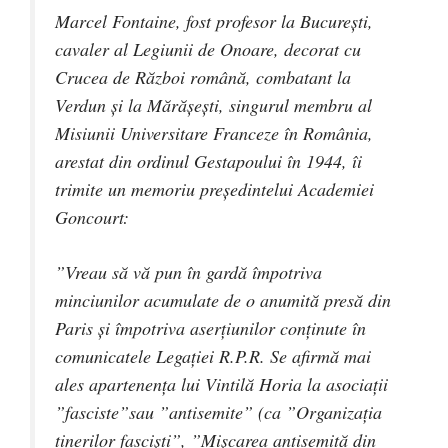
Marcel Fontaine, fost profesor la București,
cavaler al Legiunii de Onoare, decorat cu
Crucea de Război română, combatant la
Verdun și la Mărășești, singurul membru al
Misiunii Universitare Franceze în România,
arestat din ordinul Gestapoului în 1944, îi
trimite un memoriu președintelui Academiei
Goncourt:
”Vreau să vă pun în gardă împotriva
minciunilor acumulate de o anumită presă din
Paris și împotriva aserțiunilor conținute în
comunicatele Legației R.P.R. Se afirmă mai
ale
s apartenența lui Vintilă Horia la asociații
”fasciste”sau ”antisemite” (ca ”Organizația
tinerilor fasciști”, ”Mișcarea antisemită din