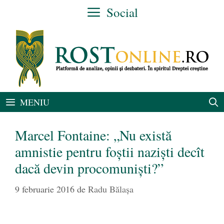
Sari
Social
la
conținut
MENIU
Marcel Fontaine: „Nu există
amnistie pentru foștii naziști decît
dacă devin procomuniști?”
9 februarie 2016
de
Radu Bălaşa