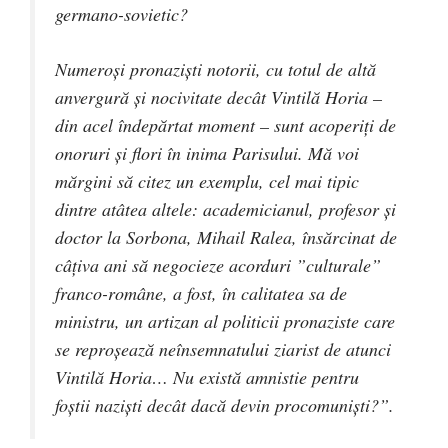
germano-sovietic?
Numeroși pronaziști notorii, cu totul de altă
anvergură și nocivitate decât Vintilă Horia –
din acel îndepărtat moment – sunt acoperiți de
onoruri și flori în inima Parisului. Mă voi
mărgini să citez un exemplu, cel mai tipic
dintre atâtea altele: academicianul, profesor și
doctor la Sorbona, Mihail Ralea, însărcinat de
câțiva ani să negocieze acorduri ”culturale”
franco-române, a fost, în calitatea sa de
ministru, un artizan al politicii pronaziste care
se reproșează neînsemnatului ziarist de atunci
Vintilă Horia… Nu există amnistie pentru
foștii naziști decât dacă devin procomuniști?”.