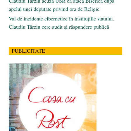
Claudiu Târziu acuză USR că atacă Biserica după
apelul unei deputate privind ora de Religie
Val de incidente cibernetice în instituțiile statului.
Claudiu Târziu cere audit și răspundere publică
PUBLICITATE