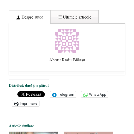
Despre autor
Ultimele articole
About Radu Bălaşa
Șase măsuri pentru primenirea clasei
Distribuie dacă ți-a plăcut
politice românești
- 10 noiembrie 2020
Telegram
WhatsApp
Într-o țară în care se fură miliarde de euro,
Imprimare
memoria rezistenței anticomuniste este
considerată prea scumpă
- 4 iunie 2020
Libertatea cetățeanului vs. ”educația
Articole similare
sexuală” și obligativitatea vaccinării
- 3