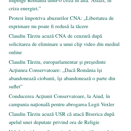
împinge România dintr-o criză în alta. Astăzi, în
criza energiei.”
Protest împotriva abuzurilor CNA: „Libertatea de
exprimare nu poate fi redusă la tăcere
Claudiu Târziu acuză CNA de cenzură după
solicitarea de eliminare a unui clip video din mediul
online
Claudiu Târziu, europarlamentar și președinte
Acțiunea Conservatoare: „Dacă România își
abandonează ciobanii, își abandonează o parte din
suflet”
Conducerea Acțiunii Conservatoare, la Aiud, în
campania națională pentru abrogarea Legii Vexler
Claudiu Târziu acuză USR că atacă Biserica după
apelul unei deputate privind ora de Religie