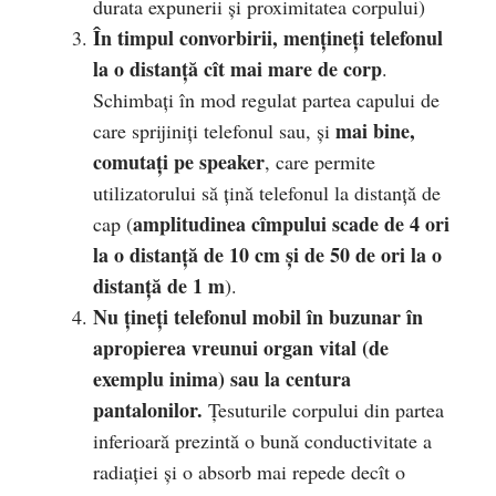
durata expunerii şi proximitatea corpului)
În timpul convorbirii, menţineţi telefonul
la o distanţă cît mai mare de corp
.
Schimbaţi în mod regulat partea capului de
mai bine,
care sprijiniţi telefonul sau, şi
comutaţi pe speaker
, care permite
utilizatorului să ţină telefonul la distanţă de
amplitudinea cîmpului scade de 4 ori
cap (
la o distanţă de 10 cm şi de 50 de ori la o
distanţă de 1 m
).
Nu ţineţi telefonul mobil în buzunar în
apropierea vreunui organ vital (de
exemplu inima) sau la centura
pantalonilor.
Ţesuturile corpului din partea
inferioară prezintă o bună conductivitate a
radiaţiei şi o absorb mai repede decît o