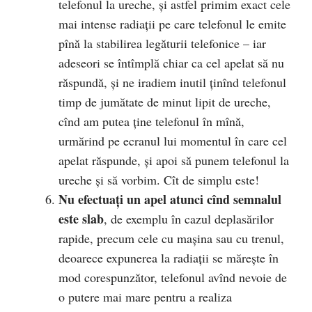
telefonul la ureche, și astfel primim exact cele
mai intense radiații pe care telefonul le emite
pînă la stabilirea legăturii telefonice – iar
adeseori se întîmplă chiar ca cel apelat să nu
răspundă, și ne iradiem inutil ținînd telefonul
timp de jumătate de minut lipit de ureche,
cînd am putea ține telefonul în mînă,
urmărind pe ecranul lui momentul în care cel
apelat răspunde, și apoi să punem telefonul la
ureche și să vorbim. Cît de simplu este!
Nu efectuaţi un apel atunci cînd semnalul
este slab
, de exemplu în cazul deplasărilor
rapide, precum cele cu maşina sau cu trenul,
deoarece expunerea la radiaţii se măreşte în
mod corespunzător, telefonul avînd nevoie de
o putere mai mare pentru a realiza