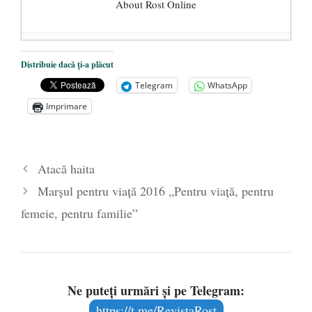
About Rost Online
Dezvăluiri cutremurătoare despre
Distribuie dacă ți-a plăcut
președintele Ucrainei, Volodymyr
Telegram
WhatsApp
Zelensky
- 13 mai 2026
Imprimare
Statul care servește Națiunea
- 21 aprilie
2026
Legea Vexler produce efecte. Bustul
Atacă haita
poetului Octavian Goga, înlăturat din Iași
Marșul pentru viață 2016 „Pentru viață, pentru
- 16 aprilie 2026
femeie, pentru familie”
Ne puteți urmări și pe Telegram:
https://t.me/RevistaRost