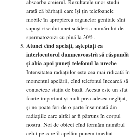
absoarbe creierul. Rezultatele unor studii
arată că bărbaţii care îşi ţin telefoanele
mobile în apropierea organelor genitale sînt
supuşi riscului unei scăderi a numărului de
spermatozoizi cu pînă la 30%.
Atunci cînd apelaţi, aşteptaţi ca
interlocutorul dumneavoastră să răspundă
şi abia apoi puneţi telefonul la ureche
.
Intensitatea radiaţiilor este cea mai ridicată în
momentul apelării, cînd telefonul încearcă să
contacteze staţia de bază. Acesta este un sfat
foarte important și mult prea adesea neglijat,
și ne poate feri de o parte însemnată din
radiațiile care altfel ar fi pătruns în corpul
nostru. Noi de obicei cînd formăm numărul
celui pe care îl apelăm punem imediat