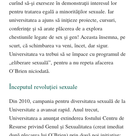
curînd să-și exerseze în demonstrații interesul lor
pentru tratarea egală a minorităților sexuale. Iar
universitatea a ajuns să inițieze proiecte, cursuri,
conferințe și să arate plăcerea de a explora
chestiunile legate de sex și gen! Aceasta însemna, pe
scurt, că schimbarea va veni, încet, dar sigur.
Universitatea va trebui să se împace cu programul de
„eliberare sexuală”, pentru a nu repeta afacerea
O’Brien niciodată.
Începutul revoluţiei sexuale
Din 2010, campania pentru diversitatea sexuală de la
Universitate a avansat rapid. Anul trecut,
Universitatea a anunțat extinderea fostului Centru de
Resurse privind Genul și Sexualitatea (creat imediat
după plecarea lui O’Brien) prin două noi inițiative: