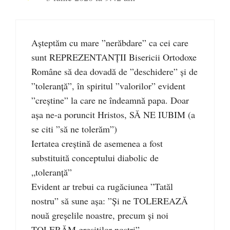
Așteptăm cu mare ”nerăbdare” ca cei care
sunt REPREZENTANȚII Bisericii Ortodoxe
Române să dea dovadă de ”deschidere” și de
”toleranță”, în spiritul ”valorilor” evident
”creștine” la care ne îndeamnă papa. Doar
așa ne-a poruncit Hristos, SĂ NE IUBIM (a
se citi ”să ne tolerăm”)
Iertatea creștină de asemenea a fost
substituită conceptului diabolic de
„toleranță”
Evident ar trebui ca rugăciunea ”Tatăl
nostru” să sune așa: ”Și ne TOLEREAZĂ
nouă greșelile noastre, precum și noi
TOLERĂM greșiților noștri”…