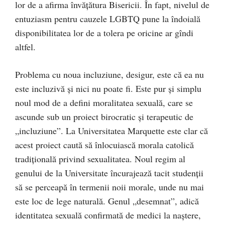
lor de a afirma învățătura Bisericii. În fapt, nivelul de
entuziasm pentru cauzele LGBTQ pune la îndoială
disponibilitatea lor de a tolera pe oricine ar gîndi
altfel.
Problema cu noua incluziune, desigur, este că ea nu
este incluzivă și nici nu poate fi. Este pur și simplu
noul mod de a defini moralitatea sexuală, care se
ascunde sub un proiect birocratic și terapeutic de
„incluziune”. La Universitatea Marquette este clar că
acest proiect caută să înlocuiască morala catolică
tradițională privind sexualitatea. Noul regim al
genului de la Universitate încurajează tacit studenții
să se perceapă în termenii noii morale, unde nu mai
este loc de lege naturală. Genul „desemnat”, adică
identitatea sexuală confirmată de medici la naștere,