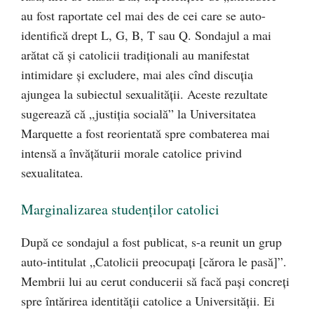
au fost raportate cel mai des de cei care se auto-
identifică drept L, G, B, T sau Q. Sondajul a mai
arătat că și catolicii tradiționali au manifestat
intimidare și excludere, mai ales cînd discuția
ajungea la subiectul sexualității. Aceste rezultate
sugerează că „justiția socială” la Universitatea
Marquette a fost reorientată spre combaterea mai
intensă a învățăturii morale catolice privind
sexualitatea.
Marginalizarea studenţilor catolici
După ce sondajul a fost publicat, s-a reunit un grup
auto-intitulat „Catolicii preocupați [cărora le pasă]”.
Membrii lui au cerut conducerii să facă pași concreți
spre întărirea identității catolice a Universității. Ei