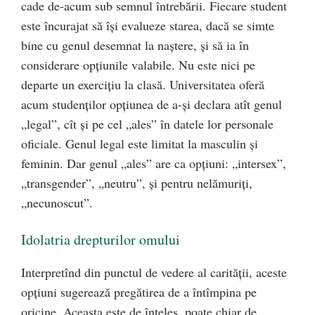
cade de-acum sub semnul întrebării. Fiecare student
este încurajat să își evalueze starea, dacă se simte
bine cu genul desemnat la naștere, și să ia în
considerare opțiunile valabile. Nu este nici pe
departe un exercițiu la clasă. Universitatea oferă
acum studenților opțiunea de a-și declara atît genul
„legal”, cît și pe cel „ales” în datele lor personale
oficiale. Genul legal este limitat la masculin și
feminin. Dar genul „ales” are ca opțiuni: „intersex”,
„transgender”, „neutru”, și pentru nelămuriți,
„necunoscut”.
Idolatria drepturilor omului
Interpretînd din punctul de vedere al carității, aceste
opțiuni sugerează pregătirea de a întîmpina pe
oricine. Aceasta este de înțeles, poate chiar de