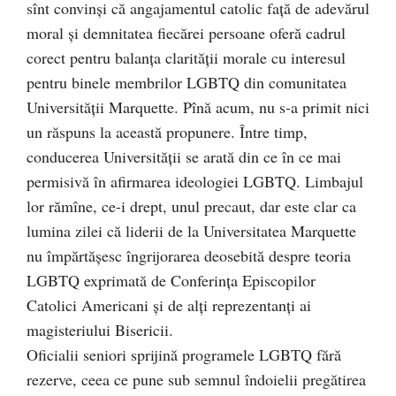
sînt convinși că angajamentul catolic față de adevărul
moral și demnitatea fiecărei persoane oferă cadrul
corect pentru balanța clarității morale cu interesul
pentru binele membrilor LGBTQ din comunitatea
Universității Marquette. Pînă acum, nu s-a primit nici
un răspuns la această propunere. Între timp,
conducerea Universității se arată din ce în ce mai
permisivă în afirmarea ideologiei LGBTQ. Limbajul
lor rămîne, ce-i drept, unul precaut, dar este clar ca
lumina zilei că liderii de la Universitatea Marquette
nu împărtășesc îngrijorarea deosebită despre teoria
LGBTQ exprimată de Conferința Episcopilor
Catolici Americani și de alți reprezentanți ai
magisteriului Bisericii.
Oficialii seniori sprijină programele LGBTQ fără
rezerve, ceea ce pune sub semnul îndoielii pregătirea