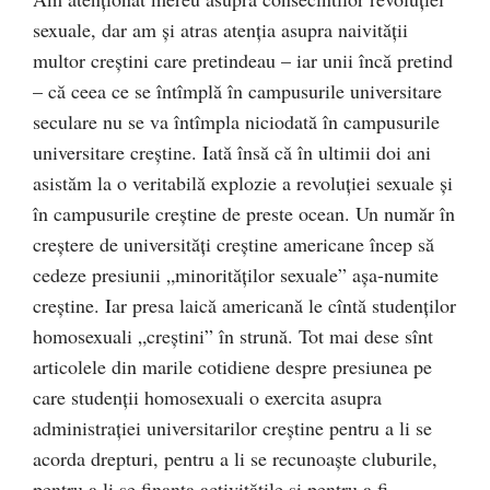
sexuale, dar am şi atras atenția asupra naivității
multor creştini care pretindeau – iar unii încă pretind
– că ceea ce se întîmplă în campusurile universitare
seculare nu se va întîmpla niciodată în campusurile
universitare creştine. Iată însă că în ultimii doi ani
asistăm la o veritabilă explozie a revoluţiei sexuale şi
în campusurile creştine de preste ocean. Un număr în
creştere de universităţi creştine americane încep să
cedeze presiunii „minorităţilor sexuale” aşa-numite
creştine. Iar presa laică americană le cîntă studenţilor
homosexuali „creştini” în strună. Tot mai dese sînt
articolele din marile cotidiene despre presiunea pe
care studenţii homosexuali o exercita asupra
administraţiei universitarilor creştine pentru a li se
acorda drepturi, pentru a li se recunoaşte cluburile,
pentru a li se finanţa activităţile şi pentru a fi