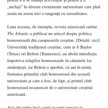
„incluşi” în diverse evenimente universitare care pînă
acum nu aveau nici o tangenţă cu sexualitatea.
Luna aceasta, de exemplu, revista americană online
The Atlantic
a publicat un articol despre politica
homosexuală din campusurile creştine. [Detalii:
aici
]
Universităţi tradiţional creştine, cum ar fi Baylor
(Texas) ori Belton (Tennessee), au abolit interdicţia
împotriva relaţiilor homosexuale în căminele lor
studenţeşti, iar Belton a aprobat, cu ani în urmă,
formarea primului club homosexual din această
universitate și care a fost, de fapt, şi primul club
homosexual recunoscut de o universitate creştină
americană.
Aici discutăm însă cazul cu totul special al