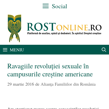
Sari
Social
la
conținut
MENIU
Ravagiile revoluției sexuale în
campusurile creștine americane
29 martie 2016
de
Alianţa Familiilor din România
Am atenţionat mereu asupra consecintilor revoluţiei