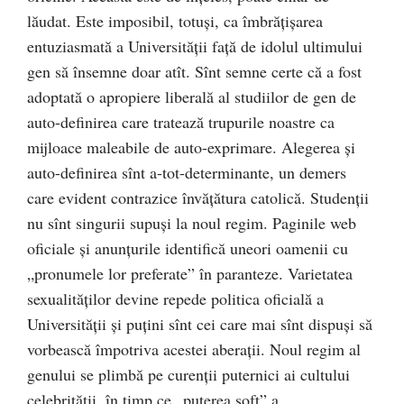
lăudat. Este imposibil, totuși, ca îmbrățișarea
entuziasmată a Universității față de idolul ultimului
gen să însemne doar atît. Sînt semne certe că a fost
adoptată o apropiere liberală al studiilor de gen de
auto-definirea care tratează trupurile noastre ca
mijloace maleabile de auto-exprimare. Alegerea și
auto-definirea sînt a-tot-determinante, un demers
care evident contrazice învățătura catolică. Studenții
nu sînt singurii supuși la noul regim. Paginile web
oficiale și anunțurile identifică uneori oamenii cu
„pronumele lor preferate” în paranteze. Varietatea
sexualităților devine repede politica oficială a
Universității și puțini sînt cei care mai sînt dispuși să
vorbească împotriva acestei aberații. Noul regim al
genului se plimbă pe curenții puternici ai cultului
celebrității, în timp ce „puterea soft” a