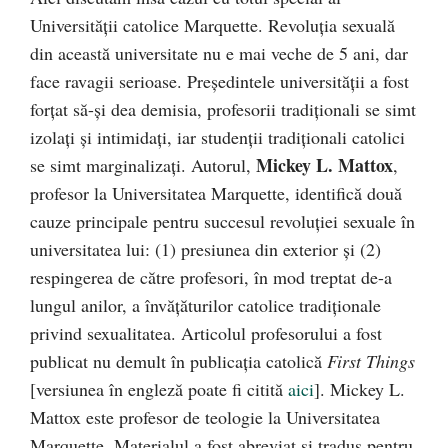
Universităţii catolice Marquette. Revoluţia sexuală
din această universitate nu e mai veche de 5 ani, dar
face ravagii serioase. Preşedintele universităţii a fost
forţat să-şi dea demisia, profesorii tradiţionali se simt
izolaţi şi intimidaţi, iar studenţii tradiţionali catolici
Mickey L. Mattox
se simt marginalizaţi. Autorul,
,
profesor la Universitatea Marquette, identifică două
cauze principale pentru succesul revoluţiei sexuale în
universitatea lui: (1) presiunea din exterior şi (2)
respingerea de către profesori, în mod treptat de-a
lungul anilor, a învăţăturilor catolice tradiţionale
privind sexualitatea. Articolul profesorului a fost
publicat nu demult în publicaţia catolică
First Things
[versiunea în engleză poate fi citită
aici
]. Mickey L.
Mattox este profesor de teologie la Universitatea
Marquette. Materialul a fost abreviat şi tradus pentru