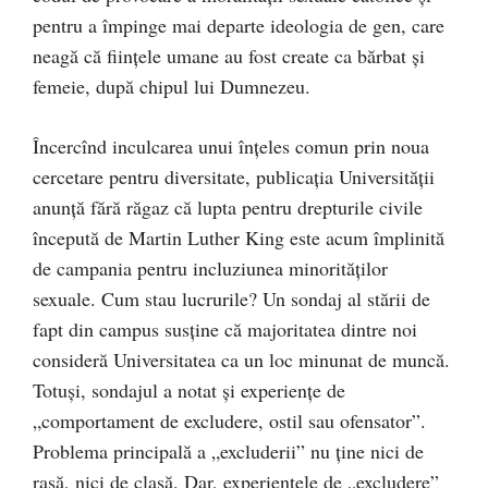
pentru a împinge mai departe ideologia de gen, care
neagă că ființele umane au fost create ca bărbat și
femeie, după chipul lui Dumnezeu.
Încercînd inculcarea unui înțeles comun prin noua
cercetare pentru diversitate, publicația Universității
anunță fără răgaz că lupta pentru drepturile civile
începută de Martin Luther King este acum împlinită
de campania pentru incluziunea minorităților
sexuale. Cum stau lucrurile? Un sondaj al stării de
fapt din campus susține că majoritatea dintre noi
consideră Universitatea ca un loc minunat de muncă.
Totuși, sondajul a notat și experiențe de
„comportament de excludere, ostil sau ofensator”.
Problema principală a „excluderii” nu ține nici de
rasă, nici de clasă. Dar, experiențele de „excludere”