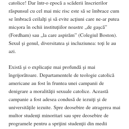
catolice! Dar într-o epocă a scăderii înscrierilor
răspunsul cu cel mai mic risc este să se îmbrace cum
se îmbracă ceilalți și să evite acțiuni care ne-ar putea
micșora în ochii instituțiilor noastre „de gașcă”
(Fordham) sau „la care aspirăm” (Colegiul Boston).
Sexul și genul, diversitatea și incluziunea: toți le au
azi.
Există și o explicație mai profundă și mai
îngrijorătoare. Departamentele de teologie catolică
americane au fost în fruntea unei campanii de
denigrare a moralității sexuale catolice. Această
campanie a fost adesea condusă de iezuiți și de
universitățile iezuite. Spre deosebire de atragerea mai
multor studenți minoritari sau spre deosebire de
programele pentru a sprijini studenții din medii