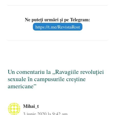
Ne puteți urmări și pe Telegram:
https://t.me/RevistaRost
Un comentariu la „Ravagiile revoluției
sexuale în campusurile creștine
americane”
Mihai_t
3 iunie 2020 la 9:42 am