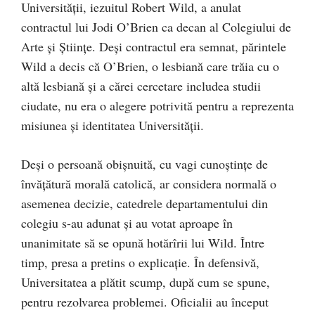
Universității, iezuitul Robert Wild, a anulat
contractul lui Jodi O’Brien ca decan al Colegiului de
Arte și Științe. Deși contractul era semnat, părintele
Wild a decis că O’Brien, o lesbiană care trăia cu o
altă lesbiană și a cărei cercetare includea studii
ciudate, nu era o alegere potrivită pentru a reprezenta
misiunea și identitatea Universității.
Deși o persoană obișnuită, cu vagi cunoștințe de
învățătură morală catolică, ar considera normală o
asemenea decizie, catedrele departamentului din
colegiu s-au adunat și au votat aproape în
unanimitate să se opună hotărîrii lui Wild. Între
timp, presa a pretins o explicație. În defensivă,
Universitatea a plătit scump, după cum se spune,
pentru rezolvarea problemei. Oficialii au început