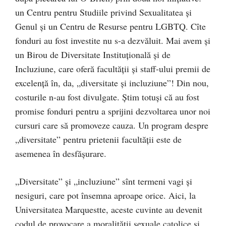
un Centru pentru Studiile privind Sexualitatea și
Genul și un Centru de Resurse pentru LGBTQ. Cîte
fonduri au fost investite nu s-a dezvăluit. Mai avem și
un Birou de Diversitate Instituțională și de
Incluziune, care oferă facultății și staff-ului premii de
excelență în, da, „diversitate și incluziune”! Din nou,
costurile n-au fost divulgate. Știm totuși că au fost
promise fonduri pentru a sprijini dezvoltarea unor noi
cursuri care să promoveze cauza. Un program despre
„diversitate” pentru prietenii facultății este de
asemenea în desfășurare.
„Diversitate” și „incluziune” sînt termeni vagi și
nesiguri, care pot însemna aproape orice. Aici, la
Universitatea Marquestte, aceste cuvinte au devenit
codul de provocare a moralității sexuale catolice și