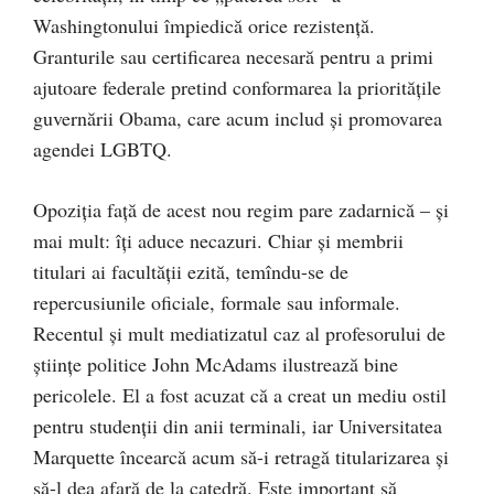
Washingtonului împiedică orice rezistență.
Granturile sau certificarea necesară pentru a primi
ajutoare federale pretind conformarea la prioritățile
guvernării Obama, care acum includ și promovarea
agendei LGBTQ.
Opoziția față de acest nou regim pare zadarnică – și
mai mult: îți aduce necazuri. Chiar și membrii
titulari ai facultății ezită, temîndu-se de
repercusiunile oficiale, formale sau informale.
Recentul și mult mediatizatul caz al profesorului de
științe politice John McAdams ilustrează bine
pericolele. El a fost acuzat că a creat un mediu ostil
pentru studenții din anii terminali, iar Universitatea
Marquette încearcă acum să-i retragă titularizarea și
să-l dea afară de la catedră. Este important să