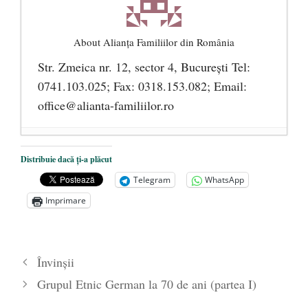
About Alianţa Familiilor din România
Str. Zmeica nr. 12, sector 4, București Tel:
0741.103.025; Fax: 0318.153.082; Email:
office@alianta-familiilor.ro
Cioloș, Cîțu și Iohannis încearcă să pună
Distribuie dacă ți-a plăcut
România sub steagul curcubeului
- 1 iulie
Telegram
WhatsApp
2021
Imprimare
Un blestem care aspiră la realitate:
COMUNISMUL FEMINIST
- 17
octombrie 2019
Învinșii
Parada confuziei sexuale
- 20 iunie 2019
Grupul Etnic German la 70 de ani (partea I)