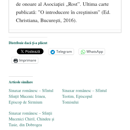
de onoare al Asociaţiei „Rost”. Ultima carte
publicată: ”O introducere în creștinism” (Ed.
Christiana, Bucureşti, 2016).
DANA KONYA-PETRIȘOR, ÎNTRU
Distribuie dacă ți-a plăcut
VEȘNICĂ POMENIRE
- 17 martie 2021
Telegram
WhatsApp
ÎNĂLȚATU-S-A!
- 28 mai 2020
Imprimare
Sic credo – Francisco Franco (1892-1975)
- 25 octombrie 2019
Articole similare
Sinaxar românesc – Sfîntul
Sinaxar românesc – Sfîntul
Sfințit Mucenic Irineu,
Teotim, Episcopul
Episcop de Sirmium
Tomisului
Sinaxar românesc – Sfinții
Mucenici Chiril, Chindeu și
Tasie, din Dobrogea