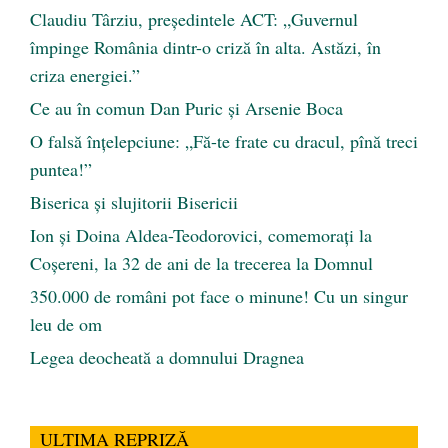
Claudiu Târziu, președintele ACT: „Guvernul
împinge România dintr-o criză în alta. Astăzi, în
criza energiei.”
Ce au în comun Dan Puric şi Arsenie Boca
O falsă înțelepciune: „Fă-te frate cu dracul, pînă treci
puntea!”
Biserica și slujitorii Bisericii
Ion și Doina Aldea-Teodorovici, comemorați la
Coșereni, la 32 de ani de la trecerea la Domnul
350.000 de români pot face o minune! Cu un singur
leu de om
Legea deocheată a domnului Dragnea
ULTIMA REPRIZĂ