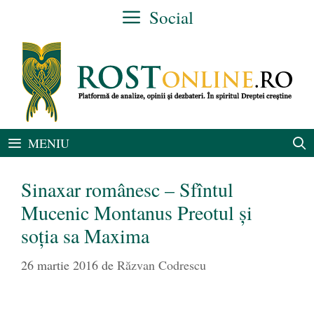
Sari
Social
la
conținut
MENIU
Sinaxar românesc – Sfîntul
Mucenic Montanus Preotul și
soția sa Maxima
26 martie 2016
de
Răzvan Codrescu