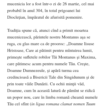
mucenicia lor a fost într-o zi de 26 martie, cel mai
probabil în anul 304, în toiul prigoanei lui
Diocleţian, împăratul de afurisită pomenire.
Tradiţia spune că, atunci cînd a primit moartea
mucenicească, părintele nostru Montanus aşa se
ruga, cu glas mare ca de prooroc: „Doamne Iisuse
Hristoase, Care ai pătimit pentru mîntuirea lumii,
primeşte sufletele robilor Tăi Montanus şi Maxima,
care pătimesc acum pentru numele Tău. Creşte,
Doamne Dumnezeule, şi apără turma cea
credincioasă a Bisericii Tale din Singidunum și de
prin toate văile Dunării. Cu ochii minţii văd,
Doamne, cum în această latură de pămînt se ridică
un popor nou, care în limba romană cheamă numele
Tău cel sfînt (
in ligua romana clamat nomen Tuum