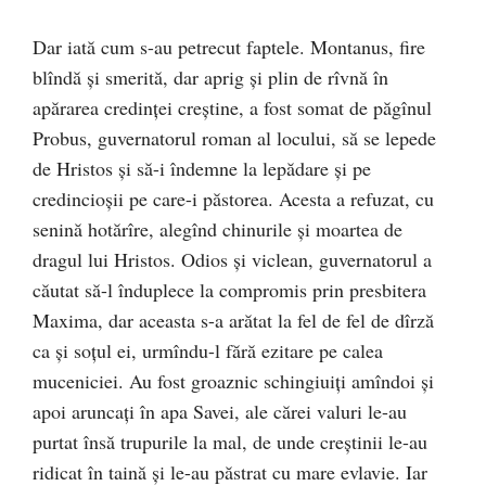
Dar iată cum s-au petrecut faptele. Montanus, fire
blîndă şi smerită, dar aprig şi plin de rîvnă în
apărarea credinţei creştine, a fost somat de păgînul
Probus, guvernatorul roman al locului, să se lepede
de Hristos şi să-i îndemne la lepădare şi pe
credincioşii pe care-i păstorea. Acesta a refuzat, cu
senină hotărîre, alegînd chinurile şi moartea de
dragul lui Hristos. Odios şi viclean, guvernatorul a
căutat să-l înduplece la compromis prin presbitera
Maxima, dar aceasta s-a arătat la fel de fel de dîrză
ca şi soţul ei, urmîndu-l fără ezitare pe calea
muceniciei. Au fost groaznic schingiuiţi amîndoi şi
apoi aruncaţi în apa Savei, ale cărei valuri le-au
purtat însă trupurile la mal, de unde creştinii le-au
ridicat în taină şi le-au păstrat cu mare evlavie. Iar