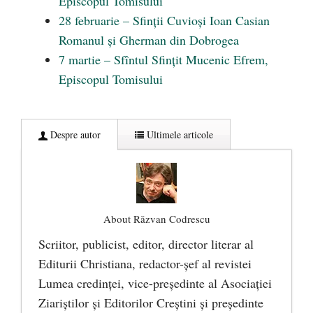
Episcopul Tomisului
28 februarie – Sfinții Cuvioși Ioan Casian
Romanul și Gherman din Dobrogea
7 martie – Sfîntul Sfințit Mucenic Efrem,
Episcopul Tomisului
Despre autor
Ultimele articole
About Răzvan Codrescu
Scriitor, publicist, editor, director literar al
Editurii Christiana, redactor-şef al revistei
Lumea credinţei, vice-preşedinte al Asociaţiei
Ziariştilor şi Editorilor Creştini şi preşedinte