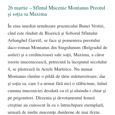
26 martie – Sfîntul Mucenic Montanus Preotul
și soția sa Maxima
În ziua imediat următoare praznicului Bunei Vestiri,
cînd este rînduit de Biserică şi Soborul Sfîntului
Arhanghel Ga­vriil, se face şi pomenirea preotului
daco-roman Montanus din Singidunum (Belgradul de
astăzi) şi a credincioasei sale soţii, Maxima, a căror
istorie mucenicească, petrecută la în­ceputul secolului
4, se păstrează în Actele Martirice. Nu numai
Montanus rămîne o pildă de tărie mărturisitoare, dar
şi soţia sa, care l-a urmat fără nici o slăbiciune, luînd
cununa muceniciei deodată cu el şi uluindu-i chiar şi
pe prigonitori. Dîr­zenia şi devotamentul femeii
creştine au cunoscut în ea o întruchipare exemplară,
ur­mată de multe muceniţe dunărene de mai tîrziu.