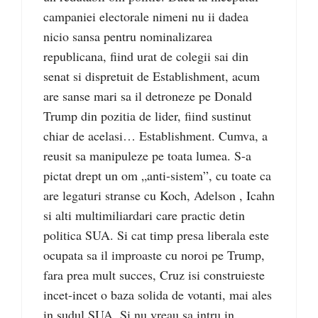
campaniei electorale nimeni nu ii dadea
nicio sansa pentru nominalizarea
republicana, fiind urat de colegii sai din
senat si dispretuit de Establishment, acum
are sanse mari sa il detroneze pe Donald
Trump din pozitia de lider, fiind sustinut
chiar de acelasi… Establishment. Cumva, a
reusit sa manipuleze pe toata lumea. S-a
pictat drept un om „anti-sistem”, cu toate ca
are legaturi stranse cu Koch, Adelson , Icahn
si alti multimiliardari care practic detin
politica SUA. Si cat timp presa liberala este
ocupata sa il improaste cu noroi pe Trump,
fara prea mult succes, Cruz isi construieste
incet-incet o baza solida de votanti, mai ales
in sudul SUA. Si nu vreau sa intru in