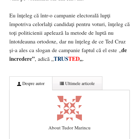
Eu înțeleg că într-o campanie electorală lupți
împotriva celorlalți candidați pentru voturi, înțeleg că
toți politicienii apelează la metode de luptă nu
întotdeauna ortodoxe, dar nu înțeleg de ce Ted Cruz
de
și-a ales ca slogan de campanie faptul că el este „
încredere”
TRUS
TED
„
, adică „
.
Despre autor
Ultimele articole
About Tudor Marincu