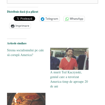
De ce propaganda LGBT nu-și are locul în
Distribuie dacă ți-a plăcut
unitățile de învățământ
- 17 iunie 2020
Telegram
WhatsApp
Anarhia din SUA e opera stângii radicale
-
Imprimare
2 iunie 2020
Pe zi ce trece mă conving că mass media
are prea puțin a face cu informarea
- 30
Articole similare
mai 2020
Sirena socialismului pe cale
să corupă America?
A murit Ted Kaczynski,
geniul care a terorizat
America timp de aproape 20
de ani