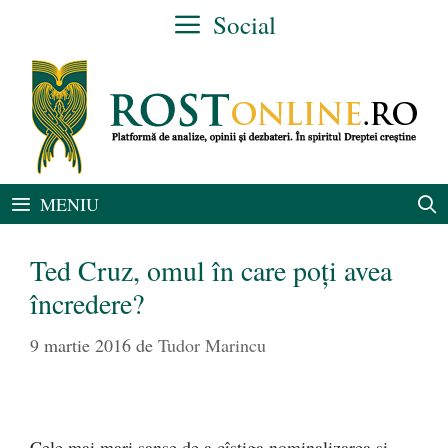
Sari
Social
la
conținut
MENIU
Ted Cruz, omul în care poți avea
încredere?
9 martie 2016
de
Tudor Marincu
Cele mai mari șanse de a cîștiga nominalizarea și