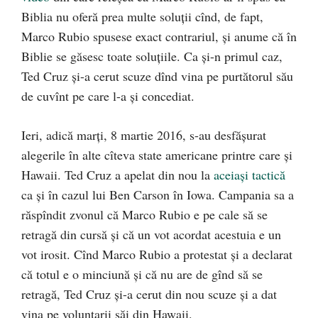
Biblia nu oferă prea multe soluții cînd, de fapt,
Marco Rubio spusese exact contrariul, și anume că în
Biblie se găsesc toate soluțiile. Ca și-n primul caz,
Ted Cruz și-a cerut scuze dînd vina pe purtătorul său
de cuvînt pe care l-a și concediat.
Ieri, adică marți, 8 martie 2016, s-au desfășurat
alegerile în alte cîteva state americane printre care și
Hawaii. Ted Cruz a apelat din nou la
aceiași tactică
ca și în cazul lui Ben Carson în Iowa. Campania sa a
răspîndit zvonul că Marco Rubio e pe cale să se
retragă din cursă și că un vot acordat acestuia e un
vot irosit. Cînd Marco Rubio a protestat și a declarat
că totul e o minciună și că nu are de gînd să se
retragă, Ted Cruz și-a cerut din nou scuze și a dat
vina pe voluntarii săi din Hawaii.