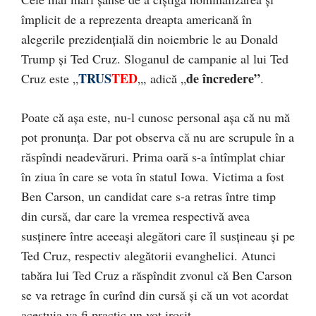
împlicit de a reprezenta dreapta americană în
alegerile prezidențială din noiembrie le au Donald
Trump și Ted Cruz. Sloganul de campanie al lui Ted
TRUS
TED
de încredere”
Cruz este „
„, adică „
.
Poate că așa este, nu-l cunosc personal așa că nu mă
pot pronunța. Dar pot observa că nu are scrupule în a
răspîndi neadevăruri. Prima oară s-a întîmplat chiar
în ziua în care se vota în statul Iowa. Victima a fost
Ben Carson, un candidat care s-a retras între timp
din cursă, dar care la vremea respectivă avea
susținere între aceeași alegători care îl susțineau și pe
Ted Cruz, respectiv alegătorii evanghelici. Atunci
tabăra lui Ted Cruz a răspîndit zvonul că Ben Carson
se va retrage în curînd din cursă și că un vot acordat
acestuia va fi practic un vot irosit.