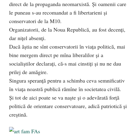
direct de la propaganda neomarxistă. Și oamenii care
le puneau s-au recomandat a fi libertarieni și
conservatori de la M10.
Organizatorii, de la Noua Republică, au fost decenți,
dar nițel absenți.
Dacă ăștia ne sînt conservatorii în viața politică, mai
bine mergem direct pe mîna liberalilor și a
socialiștilor declarați, că-s mai cinstiți și nu ne dau
prilej de amăgire.
Singura speranță pentru a schimba ceva semnificativ
în viața noastră publică rămîne în societatea civilă.
Și tot de aici poate se va naște și o adevărată forță
politică de orientare conservatoare, adică patriotică și
creștină.