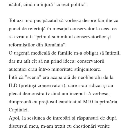
năduf, cînd nu înjură ”corect politic”.
Tot azi m-a pus păcatul să vorbesc despre familie ca
punct de referință în mesajul conservator la ceea ce
s-a vrut a fi ”primul summit al conservatorilor și
reformiștilor din România”.
O urgență medicală de familie m-a obligat să întîrzii,
dar nu atît cît să nu prind ideea: conservatorii
autentici erau într-o minoritate stînjenitoare.
Întîi că ”scena” era acaparată de neoliberalii de la
ILD (pretinși conservatori), care s-au ridicat și au
plecat demonstrativ cînd am început să vorbesc,
dimpreună cu prețiosul candidat al M10 la primăria
Capitalei.
Apoi, la sesiunea de întrebări și răspunsuri de după
discursul meu, m-am trezit cu chestionări venite