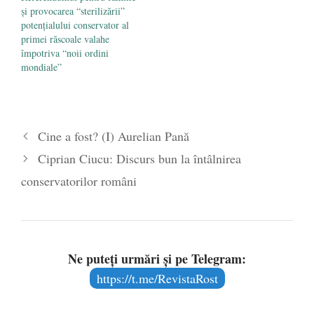
și provocarea “sterilizării”
potențialului conservator al
primei răscoale valahe
împotriva “noii ordini
mondiale”
Cine a fost? (I) Aurelian Pană
Ciprian Ciucu: Discurs bun la întâlnirea
conservatorilor români
Ne puteți urmări și pe Telegram:
https://t.me/RevistaRost