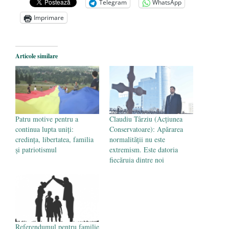
achizițiile la suprapreț
- 13 august 2025
Telegram
WhatsApp
Dragi prieteni din Constanța
- 12 august
Imprimare
2025
România nu știe să își folosească și să își
Articole similare
protejeze resursele
- 11 august 2025
Patru motive pentru a
Claudiu Târziu (Acțiunea
continua lupta uniți:
Conservatoare): Apărarea
credința, libertatea, familia
normalității nu este
și patriotismul
extremism. Este datoria
fiecăruia dintre noi
Referendumul pentru familie