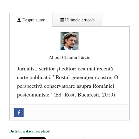
Despre autor
Ultimele articole
About Claudiu Târziu
Jurnalist, scriitor şi editor; cea mai recentă
carte publicată: ”Rostul generației noastre. O
perspectivă conservatoare asupra României
postcomuniste” (Ed. Rost, București, 2019)
„Microbuzele de aur” ale PNRR: Claudiu
Târziu cere anchetă a Parchetului
European și reforme pentru a bloca
Distribuie dacă ți-a plăcut