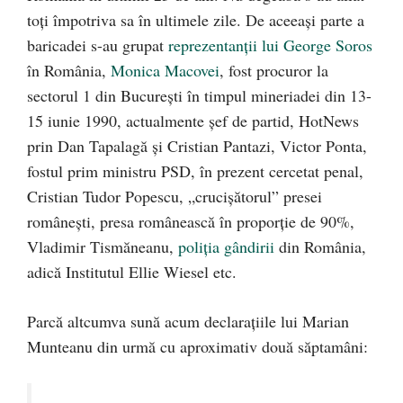
toți împotriva sa în ultimele zile. De aceeași parte a
baricadei s-au grupat
reprezentanții lui George Soros
în România,
Monica Macovei
, fost procuror la
sectorul 1 din București în timpul mineriadei din 13-
15 iunie 1990, actualmente șef de partid, HotNews
prin Dan Tapalagă și Cristian Pantazi, Victor Ponta,
fostul prim ministru PSD, în prezent cercetat penal,
Cristian Tudor Popescu, „crucișătorul” presei
românești, presa românească în proporție de 90%,
Vladimir Tismăneanu,
poliția gândirii
din România,
adică Institutul Ellie Wiesel etc.
Parcă altcumva sună acum declarațiile lui Marian
Munteanu din urmă cu aproximativ două săptamâni: