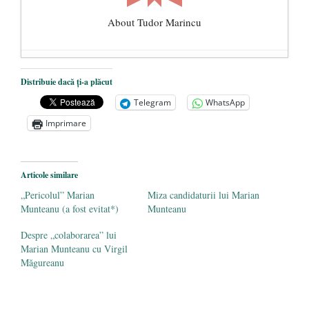
About Tudor Marincu
De ce propaganda LGBT nu-și are locul în
Distribuie dacă ți-a plăcut
unitățile de învățământ
- 17 iunie 2020
Telegram
WhatsApp
Anarhia din SUA e opera stângii radicale
-
Imprimare
2 iunie 2020
Pe zi ce trece mă conving că mass media
are prea puțin a face cu informarea
- 30
Articole similare
mai 2020
„Pericolul” Marian
Miza candidaturii lui Marian
Munteanu (a fost evitat*)
Munteanu
Despre „colaborarea” lui
Marian Munteanu cu Virgil
Măgureanu