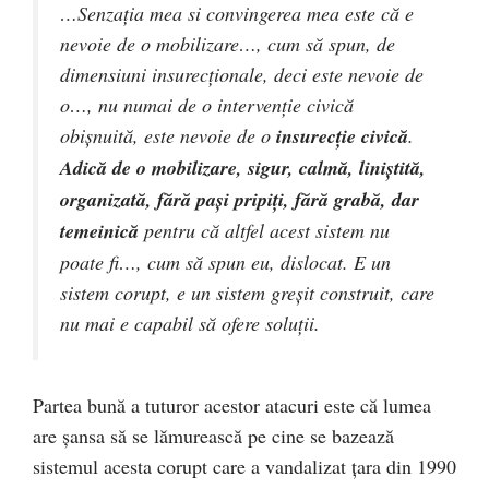
…Senzația mea si convingerea mea este că e
nevoie de o mobilizare…, cum să spun, de
dimensiuni insurecționale, deci este nevoie de
o…, nu numai de o intervenție civică
obișnuită, este nevoie de o
insurecție civică
.
Adică de o mobilizare, sigur, calmă, liniştită,
organizată, fără paşi pripiţi, fără grabă, dar
temeinică
pentru că altfel acest sistem nu
poate fi…, cum să spun eu, dislocat. E un
sistem corupt, e un sistem greșit construit, care
nu mai e capabil să ofere soluții.
Partea bună a tuturor acestor atacuri este că lumea
are șansa să se lămurească pe cine se bazează
sistemul acesta corupt care a vandalizat țara din 1990