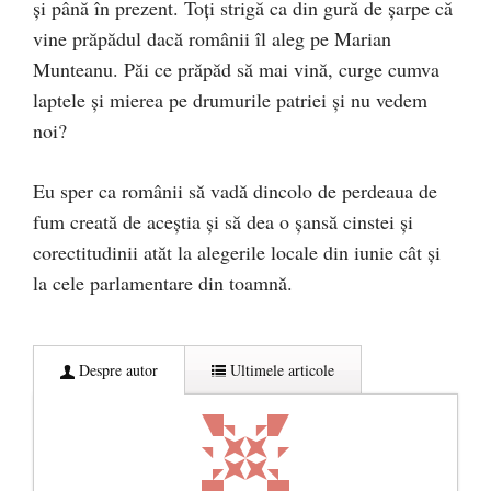
și până în prezent. Toți strigă ca din gură de șarpe că
vine prăpădul dacă românii îl aleg pe Marian
Munteanu. Păi ce prăpăd să mai vină, curge cumva
laptele și mierea pe drumurile patriei și nu vedem
noi?
Eu sper ca românii să vadă dincolo de perdeaua de
fum creată de aceștia și să dea o șansă cinstei și
corectitudinii atăt la alegerile locale din iunie cât și
la cele parlamentare din toamnă.
Despre autor
Ultimele articole