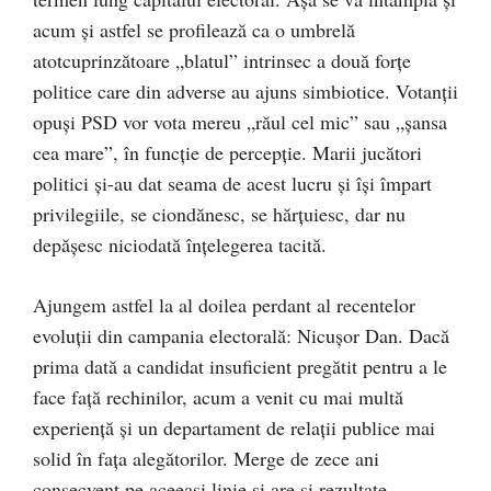
acum şi astfel se profilează ca o umbrelă
atotcuprinzătoare „blatul” intrinsec a două forţe
politice care din adverse au ajuns simbiotice. Votanţii
opuşi PSD vor vota mereu „răul cel mic” sau „şansa
cea mare”, în funcţie de percepţie. Marii jucători
politici şi-au dat seama de acest lucru şi îşi împart
privilegiile, se ciondănesc, se hărţuiesc, dar nu
depăşesc niciodată înţelegerea tacită.
Ajungem astfel la al doilea perdant al recentelor
evoluţii din campania electorală: Nicuşor Dan. Dacă
prima dată a candidat insuficient pregătit pentru a le
face faţă rechinilor, acum a venit cu mai multă
experienţă şi un departament de relaţii publice mai
solid în faţa alegătorilor. Merge de zece ani
consecvent pe aceeaşi linie şi are şi rezultate