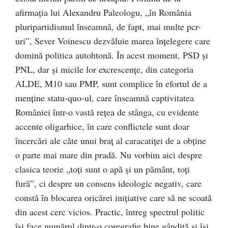
afirmaţia lui Alexandru Paleologu, „în România
pluripartidismul înseamnă, de fapt, mai multe pcr-
uri”, Sever Voinescu dezvăluie marea înţelegere care
domină politica autohtonă. În acest moment, PSD şi
PNL, dar şi micile lor excrescenţe, din categoria
ALDE, M10 sau PMP, sunt complice în efortul de a
menţine statu-quo-ul, care înseamnă captivitatea
României într-o vastă reţea de stânga, cu evidente
accente oligarhice, în care conflictele sunt doar
încercări ale câte unui braţ al caracatiţei de a obţine
o parte mai mare din pradă. Nu vorbim aici despre
clasica teorie „toţi sunt o apă şi un pământ, toţi
fură”, ci despre un consens ideologic negativ, care
constă în blocarea oricărei iniţiative care să ne scoată
din acest cerc vicios. Practic, întreg spectrul politic
îşi face numărul dintr-o coregrafie bine gândită şi îşi