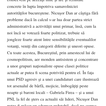
concrete în lupta împotriva samavolniciei
autorităţilor bucureştene. Nicuşor Dan ar câştiga fără
probleme dacă în calcul s-ar lua doar partea strict
administrativă a activităţii unui primar, însă, cum la
noi încă se votează foarte politizat, trebuie să
jongleze foarte atent între sensibilităţile eventualilor
votanţi, veniţi din categorii diferite şi uneori opuse.
Cu toate acestea, Bucureştiul, prin amestecul lui de
cosmopolitism, aer monden antisistem şi concentrare
a unor grupuri naţionaliste opuse clasei politice
actuale ar putea fi scena potrivită pentru el. În faţa
unui PSD agresiv şi a unei candidaturi care ilustrează
tot arsenalul de bârfă, mojicie, îmbogăţiţi peste
noapte şi baroni locali – Gabriela Firea – şi a unui
PNL la fel de şters ca actualii săi lideri, Nicuşor Dan
putea fi măcar un adversar redutabil, dacă nu cumva