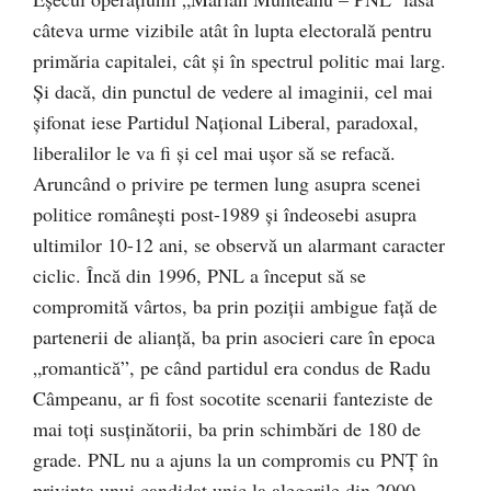
câteva urme vizibile atât în lupta electorală pentru
primăria capitalei, cât şi în spectrul politic mai larg.
Şi dacă, din punctul de vedere al imaginii, cel mai
şifonat iese Partidul Naţional Liberal, paradoxal,
liberalilor le va fi şi cel mai uşor să se refacă.
Aruncând o privire pe termen lung asupra scenei
politice româneşti post-1989 şi îndeosebi asupra
ultimilor 10-12 ani, se observă un alarmant caracter
ciclic. Încă din 1996, PNL a început să se
compromită vârtos, ba prin poziţii ambigue faţă de
partenerii de alianţă, ba prin asocieri care în epoca
„romantică”, pe când partidul era condus de Radu
Câmpeanu, ar fi fost socotite scenarii fanteziste de
mai toţi susţinătorii, ba prin schimbări de 180 de
grade. PNL nu a ajuns la un compromis cu PNŢ în
privinţa unui candidat unic la alegerile din 2000,