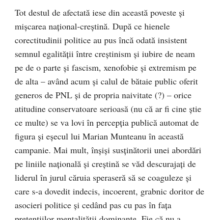
Tot destul de afectată iese din această poveste şi
mişcarea naţional-creştină. După ce hienele
corectitudinii politice au pus încă odată insistent
semnul egalităţii între creştinism şi iubire de neam
pe de o parte şi fascism, xenofobie şi extremism pe
de alta – având acum şi calul de bătaie public oferit
generos de PNL şi de propria naivitate (?) – orice
atitudine conservatoare serioasă (nu că ar fi cine ştie
ce multe) se va lovi în percepţia publică automat de
figura şi eşecul lui Marian Munteanu în această
campanie. Mai mult, înşişi susţinătorii unei abordări
pe liniile naţională şi creştină se văd descurajaţi de
liderul în jurul căruia speraseră să se coaguleze şi
care s-a dovedit indecis, incoerent, grabnic doritor de
asocieri politice şi cedând pas cu pas în faţa
pretenţiilor mentalităţii dominante. Fie că nu a