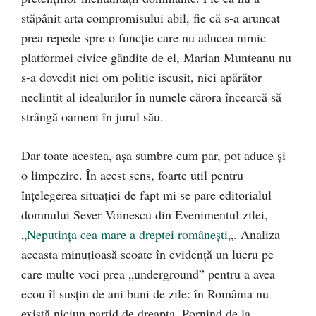
stăpânit arta compromisului abil, fie că s-a aruncat
prea repede spre o funcţie care nu aducea nimic
platformei civice gândite de el, Marian Munteanu nu
s-a dovedit nici om politic iscusit, nici apărător
neclintit al idealurilor în numele cărora încearcă să
strângă oameni în jurul său.
Dar toate acestea, aşa sumbre cum par, pot aduce şi
o limpezire. În acest sens, foarte util pentru
înţelegerea situaţiei de fapt mi se pare editorialul
domnului Sever Voinescu din Evenimentul zilei,
„
Neputinţa cea mare a dreptei româneşti
„. Analiza
aceasta minuţioasă scoate în evidenţă un lucru pe
care multe voci prea „underground” pentru a avea
ecou îl susţin de ani buni de zile: în România nu
există niciun partid de dreapta. Pornind de la