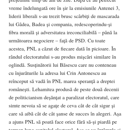
vreme îndelungată ore în şir la emisiunile Antenei 3,
liderii liberali s-au trezit brusc scârbiţi de mascarada
lui Gâdea, Badea şi compania, redescoperindu-şi
fibra morală şi adversitatea ireconciliabilă – până la
următoarea negociere – faţă de PSD. Cu toate
acestea, PNL a căzut de fiecare dată în picioare. În
rândul electoratului s-au produs mişcări similare în
oglindă. Susţinătorii lui Băsescu care nu conteneau
cu înjurăturile la adresa lui Crin Antonescu au
reînceput să vadă în PNL marea speranţă a dreptei
româneşti. Lehamitea produsă de peste două decenii
de politicianism deşănţat a paralizat electoratul, care
simte nevoia să se agaţe de ceva cât de cât sigur şi
care să aibă cât de cât şanse de succes în alegeri. Aşa
a ajuns PNL să poată face orice fără să-şi piardă pe
termen lung capitalul electoral. Aşa se va întâmpla şi