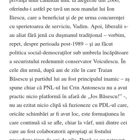
oferindu-i astfel pe tavă un nou mandat lui Ion
Iliescu, care a beneficiat şi de pe urma concurenţei
cu sperietoarea de serviciu, Vadim. Apoi, liberalii s-
au aliat fără jenă cu duşmanul tradiţional – vorbim,
repet, despre perioada post-1989 – şi au făcut
politica social-democraţilor sub umbrela încăpătoare
a securistului redenumit conservator Voiculescu. În
cele din urmă, după ani de zile în care Traian
Băsescu şi partidul lui au fost principalul inamic – aş
spune chiar că PNL-ul lui Crin Antonescu nu a avut
practic nicio platformă în afară de „Jos Băsescu!” -,
nu au ezitat nicio clipă să fuzioneze cu PDL-ul care,
oricâte schimbări ar fi avut loc, este formaţiunea în
care continuă să se afle, chiar la vârf, unii dintre cei
care au fost colaboratorii apropiaţi ai fostului
preşedinte timp de ani de zile. După ce au petrecut