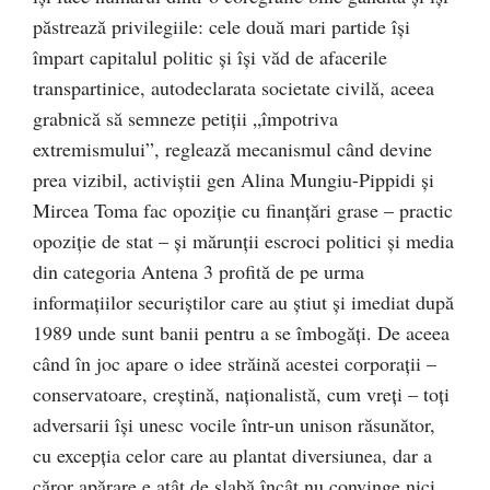
păstrează privilegiile: cele două mari partide îşi
împart capitalul politic şi îşi văd de afacerile
transpartinice, autodeclarata societate civilă, aceea
grabnică să semneze petiţii „împotriva
extremismului”, reglează mecanismul când devine
prea vizibil, activiştii gen Alina Mungiu-Pippidi şi
Mircea Toma fac opoziţie cu finanţări grase – practic
opoziţie de stat – şi mărunţii escroci politici şi media
din categoria Antena 3 profită de pe urma
informaţiilor securiştilor care au ştiut şi imediat după
1989 unde sunt banii pentru a se îmbogăţi. De aceea
când în joc apare o idee străină acestei corporaţii –
conservatoare, creştină, naţionalistă, cum vreţi – toţi
adversarii îşi unesc vocile într-un unison răsunător,
cu excepţia celor care au plantat diversiunea, dar a
căror apărare e atât de slabă încât nu convinge nici