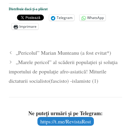
Despre rock şi propagandă sau Nu tot ce
Distribuie dacă ți-a plăcut
zboară se mănâncă
- 19 iunie 2020
Telegram
WhatsApp
„Arest” – încercare de cronică
- 29
Imprimare
octombrie 2019
Demascarea eşuată sau despre presă,
istorie şi ministere ale adevărului
- 9
„Pericolul” Marian Munteanu (a fost evitat*)
august 2018
„Marele pericol” al scăderii populaţiei şi soluţia
importului de populaţie afro-asiatică! Miturile
dictaturii socialisto(fascisto) -islamiste (1)
Ne puteți urmări și pe Telegram:
https://t.me/RevistaRost