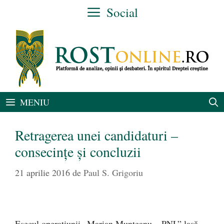
Sari
Social
la
conținut
MENIU
Retragerea unei candidaturi –
consecinţe şi concluzii
21 aprilie 2016
de
Paul S. Grigoriu
Eşecul operaţiunii „Marian Munteanu – PNL” lasă