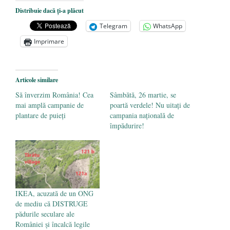
Ceva despre pandemie
- 17 martie 2020
Distribuie dacă ți-a plăcut
O carte despre embrionul uman, ca
Telegram
WhatsApp
persoană ce trebuie apărată
- 8 octombrie
Imprimare
2019
Societatea de Cultură Macedo-Română
împlinește 140 de ani de la înființare
- 20
Articole similare
septembrie 2019
Să înverzim România! Cea
Sâmbătă, 26 martie, se
mai amplă campanie de
poartă verdele! Nu uitați de
plantare de puieţi
campania națională de
împădurire!
IKEA, acuzată de un ONG
de mediu că DISTRUGE
pădurile seculare ale
României și încalcă legile