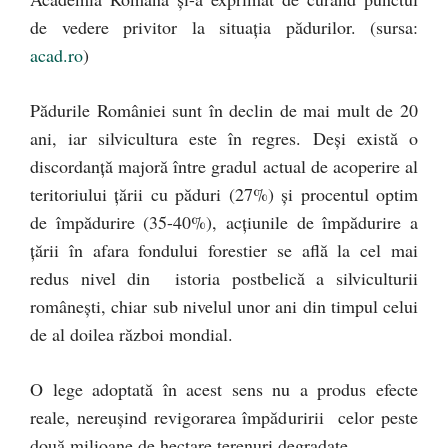
de vedere privitor la situația pădurilor. (sursa:
acad.ro
)
Pădurile României sunt în declin de mai mult de 20
ani, iar silvicultura este în regres. Deşi există o
discordanţă majoră între gradul actual de acoperire al
teritoriului ţării cu păduri (27%) şi procentul optim
de împădurire (35-40%), acţiunile de împădurire a
ţării în afara fondului forestier se află la cel mai
redus nivel din istoria postbelică a silviculturii
româneşti, chiar sub nivelul unor ani din timpul celui
de al doilea război mondial.
O lege adoptată în acest sens nu a produs efecte
reale, nereuşind revigorarea împăduririi celor peste
două milioane de hectare terenuri degradate.