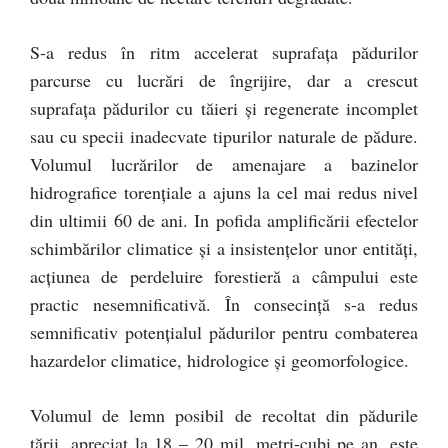
S-a redus în ritm accelerat suprafaţa pădurilor
parcurse cu lucrări de îngrijire, dar a crescut
suprafaţa pădurilor cu tăieri şi regenerate incomplet
sau cu specii inadecvate tipurilor naturale de pădure.
Volumul lucrărilor de amenajare a bazinelor
hidrografice torenţiale a ajuns la cel mai redus nivel
din ultimii 60 de ani. In pofida amplificării efectelor
schimbărilor climatice şi a insistenţelor unor entităţi,
acţiunea de perdeluire forestieră a câmpului este
practic nesemnificativă. În consecinţă s-a redus
semnificativ potenţialul pădurilor pentru combaterea
hazardelor climatice, hidrologice şi geomorfologice.
Volumul de lemn posibil de recoltat din pădurile
ţării, apreciat la 18 – 20 mil. metri-cubi pe an, este