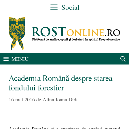
Sari
Social
la
conținut
MENIU
Academia Română despre starea
fondului forestier
16 mai 2016
de
Alina Ioana Dida
Academia Română și-a exprimat de curând punctul