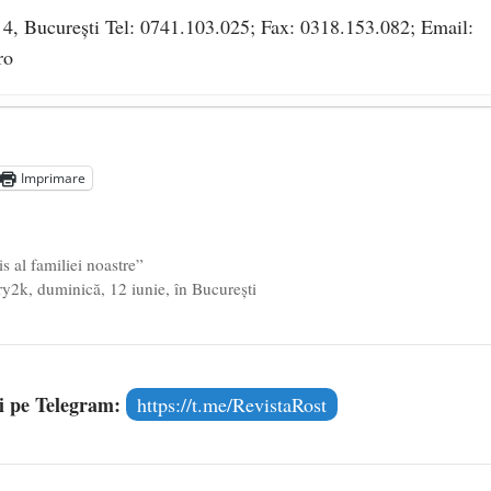
r 4, București Tel: 0741.103.025; Fax: 0318.153.082; Email:
ro
să pună România sub steagul curcubeului
- 1 iulie 2021
itate: COMUNISMUL FEMINIST
- 17 octombrie 2019
Imprimare
e 2019
s al familiei noastre”
ry2k, duminică, 12 iunie, în București
și pe Telegram:
https://t.me/RevistaRost