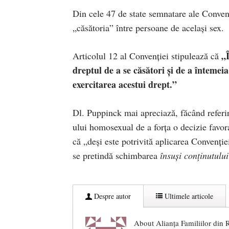
Din cele 47 de state semnatare ale Conve
„căsătoria” între persoane de același sex.
„Î
Articolul 12 al Convenției stipulează că
dreptul de a se căsători și de a întemei
exercitarea acestui drept.”
Dl. Puppinck mai apreciază, făcând referire
ului homosexual de a forța o decizie favora
că „deși este potrivită aplicarea Convenției
se pretindă schimbarea
însuși conținutului
Despre autor
Ultimele articole
About Alianţa Familiilor din