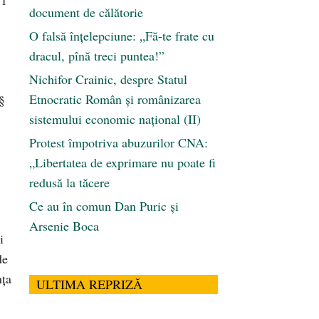
document de călătorie
O falsă înțelepciune: „Fă-te frate cu
dracul, pînă treci puntea!”
Nichifor Crainic, despre Statul
Etnocratic Român şi românizarea
§
sistemului economic naţional (II)
Protest împotriva abuzurilor CNA:
„Libertatea de exprimare nu poate fi
redusă la tăcere
Ce au în comun Dan Puric şi
Arsenie Boca
i
de
nța
ULTIMA REPRIZĂ