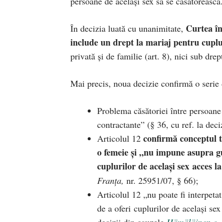
persoane de același sex să se căsătorească
Curtea în
În decizia luată cu unanimitate,
include un drept la mariaj pentru cuplur
privată și de familie (art. 8), nici sub drep
Mai precis, noua decizie confirmă o serie d
Problema căsătoriei între persoane d
contractante” (§ 36, cu ref. la dec
confirmă conceptul t
Articolul 12
o femeie și „nu impune asupra gu
cuplurilor de același sex acces la
Franța,
nr. 25951/07, § 66);
Articolul 12 „nu poate fi interpeta
de a oferi cuplurilor de același sex
decizii din cauzele
Hämäläinen c.