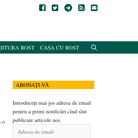
DITURA ROST
CASA CU ROST
ABONAȚI-VĂ
Introduceți mai jos adresa de email
pentru a primi notificări cînd sînt
publicate articole noi.
a o
Adresa
de