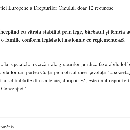
nției Europene a Drepturilor Omului, doar 12 recunosc
ncepând cu vârsta stabilită prin lege, bărbatul și femeia a
a o familie conform legislației naționale ce reglementează
 la repetatele încercări ale grupurilor juridice favorabile lobb
bilă lor din partea Curții pe motivul unei „evoluții” a societăț
 la schimbările din societate, dimpotrivă, este total nepotrivit
Convenției”.
 România