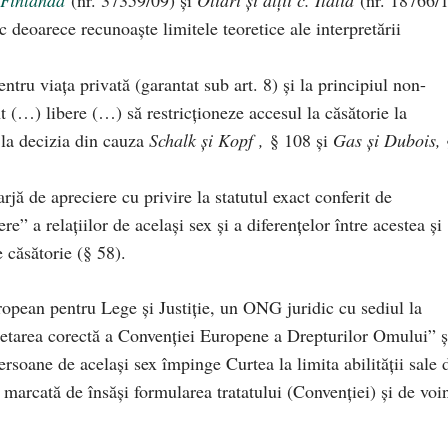
 deoarece recunoaște limitele teoretice ale interpretării
entru viața privată (garantat sub art. 8) și la principiul non-
nt (…) libere (…) să restricționeze accesul la căsătorie la
. la decizia din cauza
Schalk și Kopf
,
§ 108 și
Gas și Dubois,
jă de apreciere cu privire la statutul exact conferit de
e” a relațiilor de același sex și a diferențelor între acestea și
e căsătorie (§ 58).
ropean pentru Lege și Justiție, un ONG juridic cu sediul la
pretarea corectă a Convenției Europene a Drepturilor Omului” ș
rsoane de același sex împinge Curtea la limita abilității sale 
 marcată de însăși formularea tratatului (Convenției) și de voi