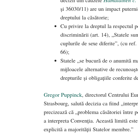
și 36030/11) are un impact puternic
dreptului la căsătorie;
Cu privire la dreptul la respectul p
discriminării (art. 14), „Statele su
cuplurile de sexe diferite”, (cu ref
66);
Statele „se bucură de o anumită mar
mijloacele alternative de recunoașter
drepturile și obligațiile conferite d
Gregor Puppinck
, directorul Centrului Eu
Strasbourg, salută decizia ca fiind „inter
precizează că „problema căsătoriei între pe
a interpreta Convenția. Această limită este
explicită a majorității Statelor membre.”