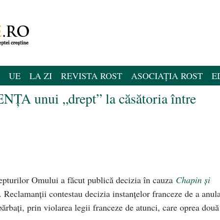
UE
LA ZI
REVISTA ROST
ASOCIAȚIA ROST
E
A unui „drept” la căsătoria între
epturilor Omului a făcut publică decizia în cauza
Chapin și
 Reclamanții contestau decizia instanțelor franceze de a anul
bărbați, prin violarea legii franceze de atunci, care oprea două