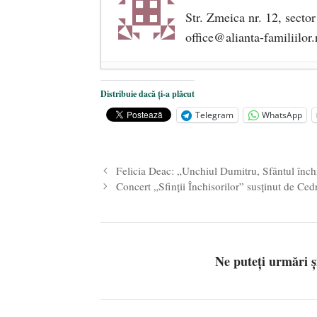
Str. Zmeica nr. 12, secto
office@alianta-familiilor.
Cioloș, Cîțu și Iohannis încearcă 
Distribuie dacă ți-a plăcut
Un blestem care aspiră la real
Telegram
WhatsApp
Parada confuziei sexuale
- 20 iuni
Felicia Deac: „Unchiul Dumitru, Sfântul închi
Concert „Sfinții Închisorilor” susținut de Ced
Ne puteți urmări 