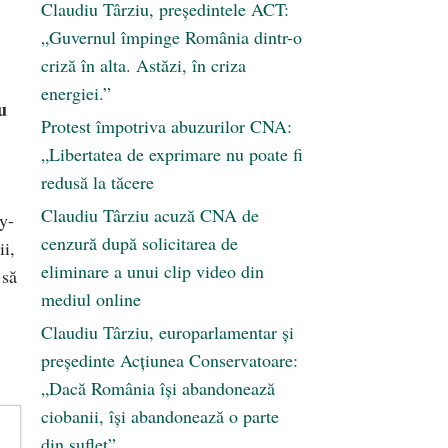
Claudiu Târziu, președintele ACT:
„Guvernul împinge România dintr-o
criză în alta. Astăzi, în criza
energiei.”
u
Protest împotriva abuzurilor CNA:
„Libertatea de exprimare nu poate fi
redusă la tăcere
Claudiu Târziu acuză CNA de
y-
cenzură după solicitarea de
ii,
eliminare a unui clip video din
 să
mediul online
Claudiu Târziu, europarlamentar și
președinte Acțiunea Conservatoare:
„Dacă România își abandonează
ciobanii, își abandonează o parte
din suflet”