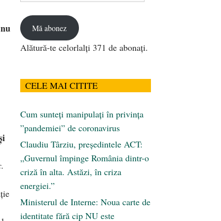
email
nu
Mă abonez
Alătură-te celorlalți 371 de abonați.
CELE MAI CITITE
Cum sunteți manipulați în privința
”pandemiei” de coronavirus
și
Claudiu Târziu, președintele ACT:
„Guvernul împinge România dintr-o
c.
criză în alta. Astăzi, în criza
energiei.”
ție
Ministerul de Interne: Noua carte de
identitate fără cip NU este
11