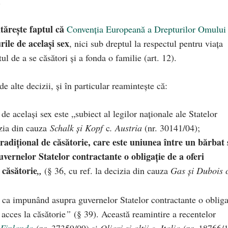
.
tărește faptul că
Convenția Europeană a Drepturilor Omului
ile de același sex
, nici sub dreptul la respectul pentru viața
tul de a se căsători și a fonda o familie (art. 12).
e alte decizii, și în particular reamintește că:
e același sex este „subiect al legilor naționale ale Statelor
izia din cauza
Schalk și Kopf
c
. Austria
(nr. 30141/04);
radițional de căsătorie, care este uniunea între un bărbat 
vernelor Statelor contractante o obligație de a oferi
 căsătorie
„
(§ 36, cu ref. la decizia din cauza
Gas și Dubois 
t ca impunând asupra guvernelor Statelor contractante o obliga
 acces la căsătorie
”
(§ 39). Această reamintire a recentelor
 Finlanda
(nr. 37359/09) și
Oliari și alții c. Italia
(nr. 18766/