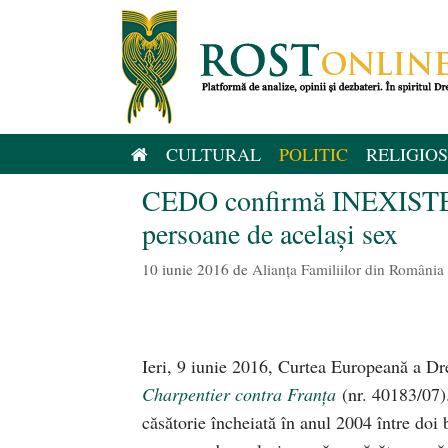
Sari
la
conținut
CULTURAL
POLITIC
RELIGIOS
CEDO confirmă INEXISTENȚ
persoane de același sex
10 iunie 2016
de
Alianţa Familiilor din România
Ieri, 9 iunie 2016, Curtea Europeană a Dr
Charpentier contra Franța
(nr. 40183/07).
căsătorie încheiată în anul 2004 între doi 