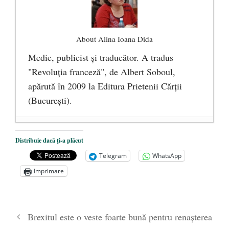
About Alina Ioana Dida
Medic, publicist şi traducător. A tradus
"Revoluţia franceză", de Albert Soboul,
apărută în 2009 la Editura Prietenii Cărţii
(Bucureşti).
Ceva despre pandemie
- 17 martie 2020
Distribuie dacă ți-a plăcut
O carte despre embrionul uman, ca
Telegram
WhatsApp
persoană ce trebuie apărată
- 8 octombrie
Imprimare
2019
Societatea de Cultură Macedo-Română
împlinește 140 de ani de la înființare
- 20
Brexitul este o veste foarte bună pentru renașterea
septembrie 2019