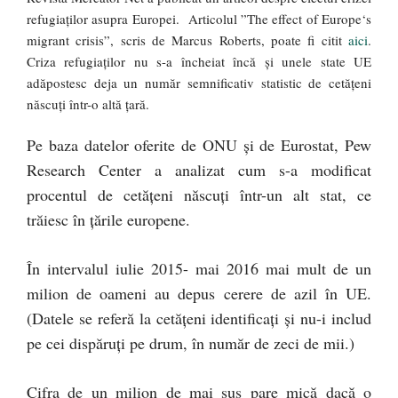
refugiaților asupra Europei. Articolul ”The effect of Europe‘s
migrant crisis”, scris de Marcus Roberts, poate fi citit
aici
.
Criza refugiaților nu s-a încheiat încă și unele state UE
adăpostesc deja un număr semnificativ statistic de cetățeni
născuți într-o altă țară.
Pe baza datelor oferite de ONU și de Eurostat, Pew
Research Center a analizat cum s-a modificat
procentul de cetățeni născuți într-un alt stat, ce
trăiesc în țările europene.
În intervalul iulie 2015- mai 2016 mai mult de un
milion de oameni au depus cerere de azil în UE.
(Datele se referă la cetățeni identificați și nu-i includ
pe cei dispăruți pe drum, în număr de zeci de mii.)
Cifra de un milion de mai sus pare mică dacă o