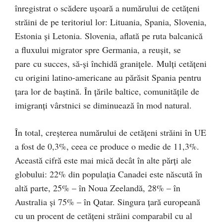
înregistrat o scădere ușoară a numărului de cetățeni
străini de pe teritoriul lor: Lituania, Spania, Slovenia,
Estonia și Letonia. Slovenia, aflată pe ruta balcanică
a fluxului migrator spre Germania, a reușit, se
pare cu succes, să-și închidă granițele. Mulți cetățeni
cu origini latino-americane au părăsit Spania pentru
țara lor de baștină. În țările baltice, comunitățile de
imigranți vârstnici se diminuează în mod natural.
În total, creșterea numărului de cetățeni străini în UE
a fost de 0,3%, ceea ce produce o medie de 11,3%.
Această cifră este mai mică decât în alte părți ale
globului: 22% din populația Canadei este născută în
altă parte, 25% – în Noua Zeelandă, 28% – în
Australia și 75% – în Qatar. Singura țară europeană
cu un procent de cetățeni străini comparabil cu al