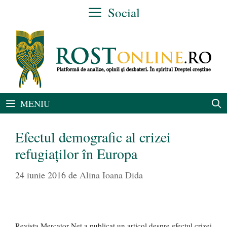
Sari
Social
la
conținut
MENIU
Efectul demografic al crizei
refugiaților în Europa
24 iunie 2016
de
Alina Ioana Dida
Revista Mercator Net a publicat un articol despre efectul crizei