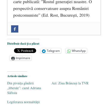
carte publicată: ”Rostul generației noastre. O
perspectivă conservatoare asupra României
postcomuniste” (Ed. Rost, București, 2019)
„Microbuzele de aur” ale PNRR: Claudiu
Târziu cere anchetă a Parchetului
European și reforme pentru a bloca
Distribuie dacă ți-a plăcut
achizițiile la suprapreț
- 13 august 2025
Telegram
WhatsApp
Dragi prieteni din Constanța
- 12 august
Imprimare
2025
România nu știe să își folosească și să își
Articole similare
protejeze resursele
- 11 august 2025
Din pivnița gîndirii
Azi: Ziua Brâncuși la TVR
„liberale”: cazul Adriana
Săftoiu
Legiferarea normalității