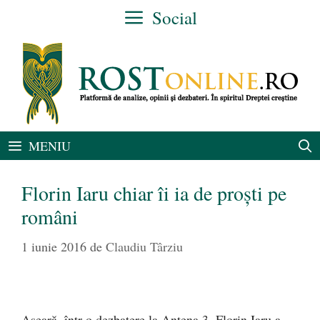
Sari
Social
la
conținut
MENIU
Florin Iaru chiar îi ia de proști pe
români
1 iunie 2016
de
Claudiu Târziu
Aseară, într-o dezbatere la Antena 3, Florin Iaru a