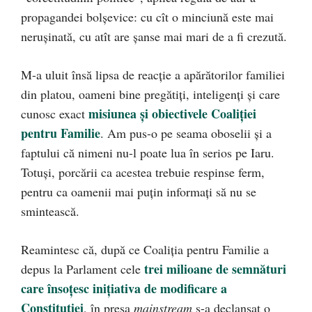
propagandei bolșevice: cu cît o minciună este mai
nerușinată, cu atît are șanse mai mari de a fi crezută.
M-a uluit însă lipsa de reacție a apărătorilor familiei
din platou, oameni bine pregătiți, inteligenți și care
misiunea și obiectivele Coaliției
cunosc exact
pentru Familie
. Am pus-o pe seama oboselii și a
faptului că nimeni nu-l poate lua în serios pe Iaru.
Totuși, porcării ca acestea trebuie respinse ferm,
pentru ca oamenii mai puțin informați să nu se
smintească.
Reamintesc că, după ce Coaliția pentru Familie a
trei milioane de semnături
depus la Parlament cele
care însoțesc inițiativa de modificare a
Constituției
, în presa
mainstream
s-a declanșat o