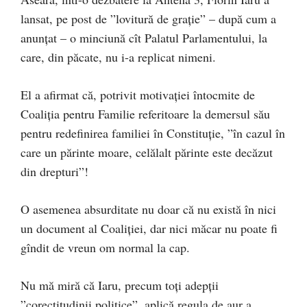
lansat, pe post de ”lovitură de grație” – după cum a
anunțat – o minciună cît Palatul Parlamentului, la
care, din păcate, nu i-a replicat nimeni.
El a afirmat că, potrivit motivației întocmite de
Coaliția pentru Familie referitoare la demersul său
pentru redefinirea familiei în Constituție, ”în cazul în
care un părinte moare, celălalt părinte este decăzut
din drepturi”!
O asemenea absurditate nu doar că nu există în nici
un document al Coaliției, dar nici măcar nu poate fi
gîndit de vreun om normal la cap.
Nu mă miră că Iaru, precum toți adepții
”corectitudinii politice”, aplică regula de aur a