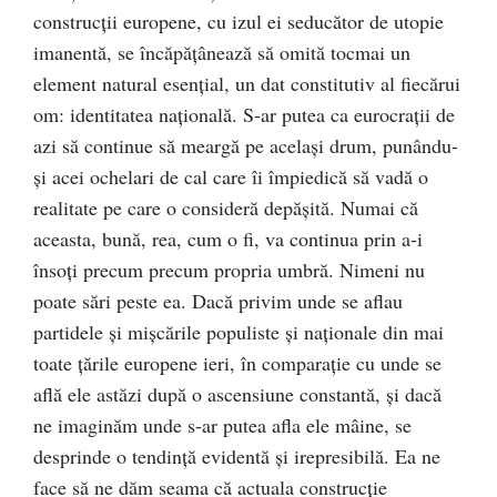
construcţii europene, cu izul ei seducător de utopie
imanentă, se încăpăţânează să omită tocmai un
element natural esenţial, un dat constitutiv al fiecărui
om: identitatea naţională. S-ar putea ca eurocraţii de
azi să continue să meargă pe acelaşi drum, punându-
şi acei ochelari de cal care îi împiedică să vadă o
realitate pe care o consideră depăşită. Numai că
aceasta, bună, rea, cum o fi, va continua prin a-i
însoţi precum precum propria umbră. Nimeni nu
poate sări peste ea. Dacă privim unde se aflau
partidele şi mişcările populiste şi naţionale din mai
toate ţările europene ieri, în comparaţie cu unde se
află ele astăzi după o ascensiune constantă, şi dacă
ne imaginăm unde s-ar putea afla ele mâine, se
desprinde o tendinţă evidentă şi irepresibilă. Ea ne
face să ne dăm seama că actuala construcţie