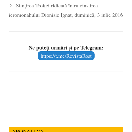
Sfințirea Troiței ridicată întru cinstirea
ieromonahului Dionisie Ignat, duminică, 3 iulie 2016
Ne puteți urmări și pe Telegram:
https://t.me/RevistaRost
ABONAȚI-VĂ