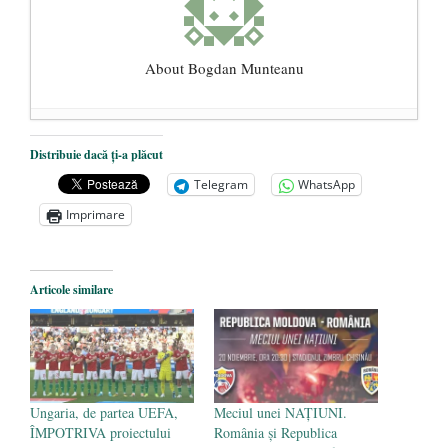
About Bogdan Munteanu
Paralele: ateul şi rugăciunea
- 18
Distribuie dacă ți-a plăcut
octombrie 2020
Telegram
WhatsApp
Semne ale vremurilor sau actualitatea
Imprimare
dialogurilor lui Soloviov
- 19 septembrie
2020
Dinamica creşterii numărului de cazuri
Articole similare
COVID-19 – analiză şi explicaţii
- 16 iulie
2020
Ungaria, de partea UEFA,
Meciul unei NAȚIUNI.
ÎMPOTRIVA proiectului
România și Republica