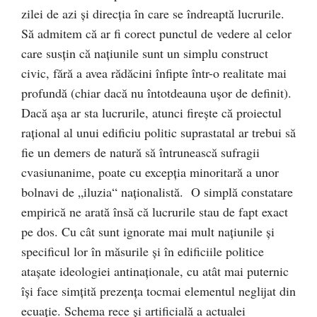
zilei de azi şi direcţia în care se îndreaptă lucrurile.
Să admitem că ar fi corect punctul de vedere al celor
care susţin că naţiunile sunt un simplu construct
civic, fără a avea rădăcini înfipte într-o realitate mai
profundă (chiar dacă nu întotdeauna uşor de definit).
Dacă aşa ar sta lucrurile, atunci fireşte că proiectul
raţional al unui edificiu politic suprastatal ar trebui să
fie un demers de natură să întrunească sufragii
cvasiunanime, poate cu excepţia minoritară a unor
bolnavi de „iluzia“ naţionalistă. O simplă constatare
empirică ne arată însă că lucrurile stau de fapt exact
pe dos. Cu cât sunt ignorate mai mult naţiunile şi
specificul lor în măsurile şi în edificiile politice
ataşate ideologiei antinaţionale, cu atât mai puternic
îşi face simţită prezenţa tocmai elementul neglijat din
ecuaţie. Schema rece şi artificială a actualei