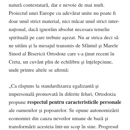
natură contestatară, dar e nevoie de mai mult.
Proiectul unei Europe cu adevărat unite nu poate fi
doar unul strict material, nici măcar unul strict inter-
naţional, dacă ignorăm absolut necesara temelie
spirituală pe care trebuie aşezat. Nu ar strica deci să
ne uităm şi la mesajul transmis de Sfântul şi Marele
Sinod al Bisericii Ortodoxe care s-a ţinut recent în
Creta, un cuvânt plin de echilibru şi înţelepciune,
unde printre altele se afirmă:
„Ca răspuns la standardizarea egalizantă și
impersonală promovată în diferite feluri, Ortodoxia
respectul pentru caracteristicile personale
propune
ale oamenilor și popoarelor. Se opune autonomizării
economiei din cauza nevoilor umane de bază și
transformării acesteia într-un scop în sine. Progresul