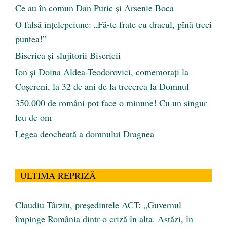
Ce au în comun Dan Puric şi Arsenie Boca
O falsă înțelepciune: „Fă-te frate cu dracul, pînă treci
puntea!”
Biserica și slujitorii Bisericii
Ion și Doina Aldea-Teodorovici, comemorați la
Coșereni, la 32 de ani de la trecerea la Domnul
350.000 de români pot face o minune! Cu un singur
leu de om
Legea deocheată a domnului Dragnea
ULTIMA REPRIZĂ
Claudiu Târziu, președintele ACT: „Guvernul
împinge România dintr-o criză în alta. Astăzi, în