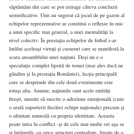
săptămâni din care se pot extrage câteva concluzii
semnificative. Unii au sugerat că jocul de pe gazon al
echipelor reprezentative ar constitui o reflexie în mic
a unui specific mai general, a unei mentalităţi la
nivel colectiv. În prestaţia echipelor de fotbal s-ar
întâlni aceleaşi virtuţi şi cusururi care se manifestă la
scara ansamblului unei naţiuni. Deşi nu e o
speculaţie complet lipsită de temei (mai ales dacă ne
gândim şi la prestaţia României), lecţia principală
care se desprinde din cele două evenimente este
totuşi alta. Anume, naţiunile sunt acele entităţi
fireşti, menite să suscite o adeziune emoţională (cum
o arată suporterii fiecărei echipe naţionale) precum şi
o afinitate naturală cu propria identitate. Aceasta
poate intra în conflict -şi de cele mai multe ori aşa se
şi întâmplă- cu orice structuri centraliste, lipsite de o