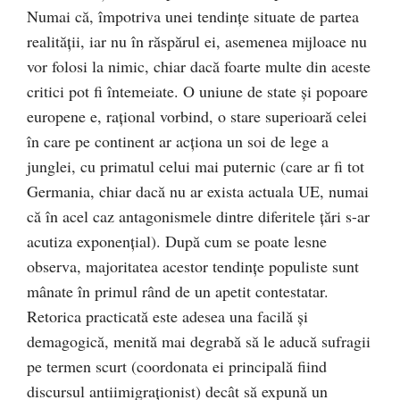
Numai că, împotriva unei tendinţe situate de partea
realităţii, iar nu în răspărul ei, asemenea mijloace nu
vor folosi la nimic, chiar dacă foarte multe din aceste
critici pot fi întemeiate. O uniune de state şi popoare
europene e, raţional vorbind, o stare superioară celei
în care pe continent ar acţiona un soi de lege a
junglei, cu primatul celui mai puternic (care ar fi tot
Germania, chiar dacă nu ar exista actuala UE, numai
că în acel caz antagonismele dintre diferitele ţări s-ar
acutiza exponenţial). După cum se poate lesne
observa, majoritatea acestor tendinţe populiste sunt
mânate în primul rând de un apetit contestatar.
Retorica practicată este adesea una facilă şi
demagogică, menită mai degrabă să le aducă sufragii
pe termen scurt (coordonata ei principală fiind
discursul antiimigraţionist) decât să expună un