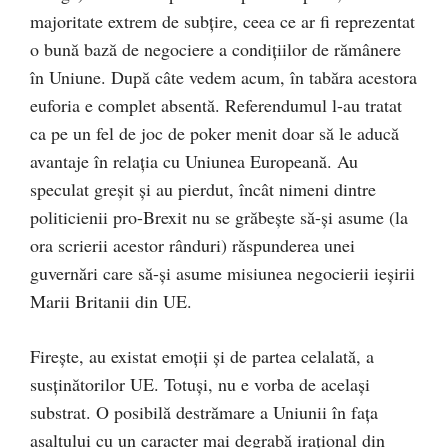
majoritate extrem de subţire, ceea ce ar fi reprezentat
o bună bază de negociere a condiţiilor de rămânere
în Uniune. După câte vedem acum, în tabăra acestora
euforia e complet absentă. Referendumul l-au tratat
ca pe un fel de joc de poker menit doar să le aducă
avantaje în relaţia cu Uniunea Europeană. Au
speculat greşit şi au pierdut, încât nimeni dintre
politicienii pro-Brexit nu se grăbeşte să-şi asume (la
ora scrierii acestor rânduri) răspunderea unei
guvernări care să-şi asume misiunea negocierii ieşirii
Marii Britanii din UE.
Fireşte, au existat emoţii şi de partea celalată, a
susţinătorilor UE. Totuşi, nu e vorba de acelaşi
substrat. O posibilă destrămare a Uniunii în faţa
asaltului cu un caracter mai degrabă iraţional din