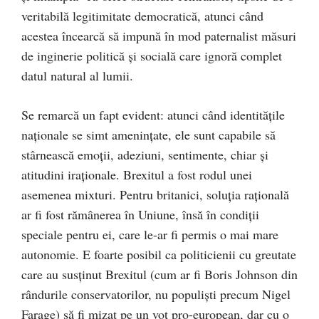
veritabilă legitimitate democratică, atunci când
acestea încearcă să impună în mod paternalist măsuri
de inginerie politică şi socială care ignoră complet
datul natural al lumii.
Se remarcă un fapt evident: atunci când identităţile
naţionale se simt ameninţate, ele sunt capabile să
stârnească emoţii, adeziuni, sentimente, chiar şi
atitudini iraţionale. Brexitul a fost rodul unei
asemenea mixturi. Pentru britanici, soluţia raţională
ar fi fost rămânerea în Uniune, însă în condiţii
speciale pentru ei, care le-ar fi permis o mai mare
autonomie. E foarte posibil ca politicienii cu greutate
care au susţinut Brexitul (cum ar fi Boris Johnson din
rândurile conservatorilor, nu populişti precum Nigel
Farage) să fi mizat pe un vot pro-european, dar cu o