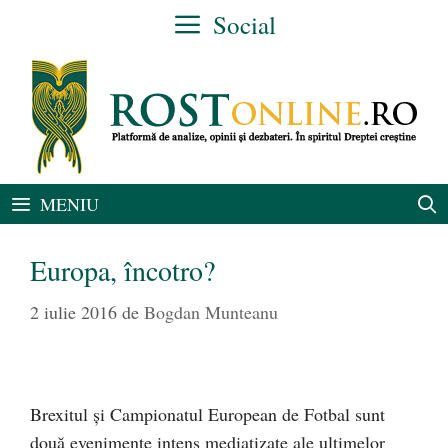
Sari
Social
la
conținut
MENIU
Europa, încotro?
2 iulie 2016
de
Bogdan Munteanu
Brexitul şi Campionatul European de Fotbal sunt
două evenimente intens mediatizate ale ultimelor