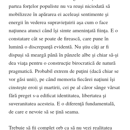
partea forţelor populiste nu va reuşi niciodată să
mobilizeze în apărarea ei aceleaşi sentimente şi
energii în vederea supravieţuirii aşa cum o face
naţiunea atunci când îşi simte ameninţată fiinţa. E o
constatare cât se poate de firească, care pune în
lumină o discrepanţă evidentă. Nu ştiu câţi ar fi
dispuşi să meargă până în pânzele albe şi chiar să-şi
dea viaţa pentru o construcţie birocratică de natură
pragmatică. Probabil extrem de puţini (dacă chiar se
vor găsi unii), pe când memoria fiecărei naţiuni îşi
cinsteşte eroii şi martirii, cei pe al căror sânge vărsat
fără preget s-a edificat identitatea, libertatea şi
suveranitatea acesteia. E o diferenţă fundamentală,
de care e nevoie să se ţină seama.
Trebuie să fii complet orb ca să nu vezi realitatea