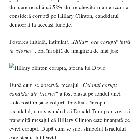
din care rezultă că 58% dintre alegătorii americani o
consideră coruptă pe Hillary Clinton, candidatul
democrat la aceeași funcție.
Postarea inițială, intitulată „
Hillary cea coruptă intră
în istorie!”
, era însoțită de imaginea de mai jos:
După cum se observă, mesajul „
Cel mai corupt
candidat din istorie!
” a fost plasat pe fondul unei
stele roșii în șase colțuri. Imediat a început
scandalul, unii susținând că Donald Trump ar vrea să
transmită mesajul că Hillary Clinton este finanțată de
evrei corupți. După cum se știe, simbolul Israelului
este steaua lui David.