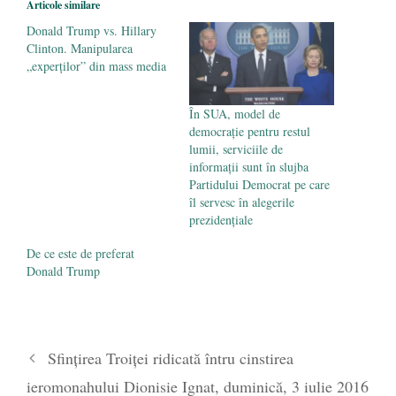
Articole similare
mai 2020
Donald Trump vs. Hillary
Clinton. Manipularea
„experților” din mass media
În SUA, model de
democrație pentru restul
lumii, serviciile de
informații sunt în slujba
Partidului Democrat pe care
îl servesc în alegerile
prezidențiale
De ce este de preferat
Donald Trump
Sfințirea Troiței ridicată întru cinstirea
ieromonahului Dionisie Ignat, duminică, 3 iulie 2016