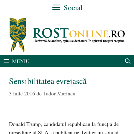
Sari
Social
la
conținut
MENIU
Sensibilitatea evreiască
3 iulie 2016
de
Tudor Marincu
Donald Trump, candidatul republican la funcția de
președinte al SUA, a publicat pe Twitter un sondaj