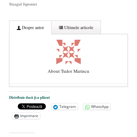
Steagul Japoniei
Despre autor
Ultimele articole
About Tudor Marincu
De ce propaganda LGBT nu-și are locul în
Distribuie dacă ți-a plăcut
unitățile de învățământ
- 17 iunie 2020
Telegram
WhatsApp
Anarhia din SUA e opera stângii radicale
-
Imprimare
2 iunie 2020
Pe zi ce trece mă conving că mass media
are prea puțin a face cu informarea
- 30