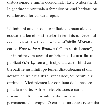
distorsionare a mintii occidentale. Este o aberatie de
la gandirea universala a femeilor privind barbatii ori
relationarea lor cu sexul opus.
Ultimii ani au cunoscut o inflatie de manuale de
educatie a femeilor si fetelor in feminism. Deceniul
Caitlin Moran
curent a fost deschis de britanica
cu
cartea
How to be a Woman
(„Cum sa fii femeie”).
Laura Bates
Iar in primavara acestui an britanica
a
publicat
Girl Up,
tema principala a cartii fiind ca
barbatii le-au mintit pe femei dintotdeauna si din
aceasta cauza ele sufera, sunt slabe, vulberabile si
oprimate. Victimizarea lor continua de la nastere
pina la moarte. A fi femeie, zic aceste carti,
inseamna a fi mereu sub asediu, in nevoie
permanenta de terapie. O carte cu un obiectiv similar