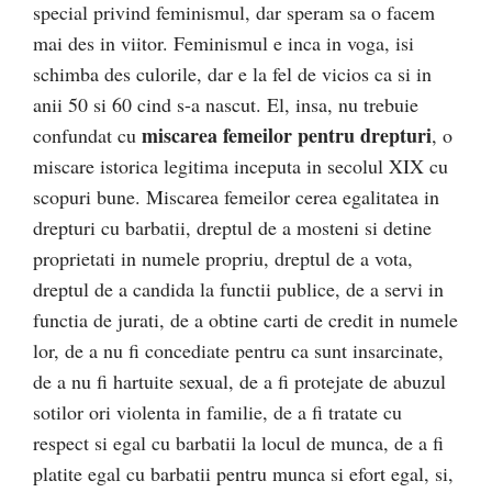
special privind feminismul, dar speram sa o facem
mai des in viitor. Feminismul e inca in voga, isi
schimba des culorile, dar e la fel de vicios ca si in
anii 50 si 60 cind s-a nascut. El, insa, nu trebuie
miscarea femeilor pentru drepturi
confundat cu
, o
miscare istorica legitima inceputa in secolul XIX cu
scopuri bune. Miscarea femeilor cerea egalitatea in
drepturi cu barbatii, dreptul de a mosteni si detine
proprietati in numele propriu, dreptul de a vota,
dreptul de a candida la functii publice, de a servi in
functia de jurati, de a obtine carti de credit in numele
lor, de a nu fi concediate pentru ca sunt insarcinate,
de a nu fi hartuite sexual, de a fi protejate de abuzul
sotilor ori violenta in familie, de a fi tratate cu
respect si egal cu barbatii la locul de munca, de a fi
platite egal cu barbatii pentru munca si efort egal, si,