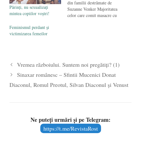
din familii destrămate de
Părinți, nu sexualizați
Suzanne Venker Majoritatea
mintea copiilor voștri!
celor care comit masacre cu
arme de foc (în SUA) provin
Feminismul perdant și
din familii destrămate și au
victimizarea femeilor
crescut fără tată.
Consecințele absenței tatălui
din viața fiului sunt
uluitoare. Suzanne Venker
scrie despre căsătorie și
Vremea războiului. Suntem noi pregătiţi? (1)
familie și intersecția…
Sinaxar românesc – Sfintii Mucenici Donat
Diaconul, Romul Preotul, Silvan Diaconul și Venust
Ne puteți urmări și pe Telegram:
https://t.me/RevistaRost