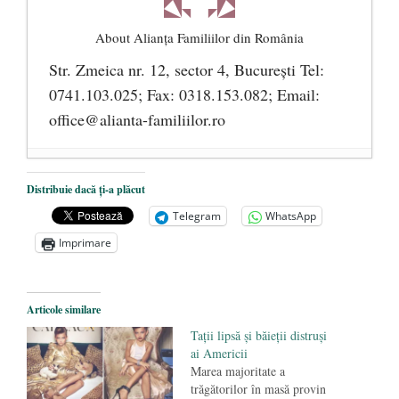
About Alianţa Familiilor din România
Str. Zmeica nr. 12, sector 4, București Tel:
0741.103.025; Fax: 0318.153.082; Email:
office@alianta-familiilor.ro
Cioloș, Cîțu și Iohannis încearcă să pună
Distribuie dacă ți-a plăcut
România sub steagul curcubeului
- 1 iulie
Telegram
WhatsApp
2021
Imprimare
Un blestem care aspiră la realitate:
COMUNISMUL FEMINIST
- 17
octombrie 2019
Articole similare
Parada confuziei sexuale
- 20 iunie 2019
Tații lipsă și băieții distruși
ai Americii
Marea majoritate a
trăgătorilor în masă provin