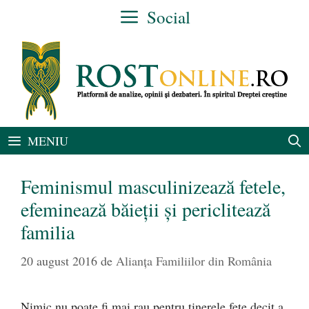
Sari
Social
la
conținut
MENIU
Feminismul masculinizează fetele,
efeminează băieții și periclitează
familia
20 august 2016
de
Alianţa Familiilor din România
Nimic nu poate fi mai rau pentru tinerele fete decit a