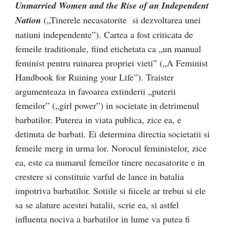
Unmarried Women and the Rise of an Independent
Nation
(„Tinerele necasatorite si dezvoltarea unei
natiuni independente”). Cartea a fost criticata de
femeile traditionale, fiind etichetata ca „un manual
feminist pentru ruinarea propriei vieti” („A Feminist
Handbook for Ruining your Life”). Traister
argumenteaza in favoarea extinderii „puterii
femeilor” („girl power”) in societate in detrimenul
barbatilor. Puterea in viata publica, zice ea, e
detinuta de barbati. Ei determina directia societatii si
femeile merg in urma lor. Norocul feministelor, zice
ea, este ca numarul femeilor tinere necasatorite e in
crestere si constituie varful de lance in batalia
impotriva barbatilor. Sotiile si fiicele ar trebui si ele
sa se alature acestei batalii, scrie ea, si astfel
influenta nociva a barbatilor in lume va putea fi