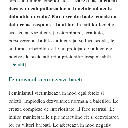
care a fost factorul
adresata tuturor femeilor fost –
decisiv in catapultarea lor in functiile influente
dobindite in viata? Fara exceptie toate femeile au
dat acelasi raspuns – tatal lor
. In tatii lor femeile
acestea au vazut curaj, determinare, fermitate,
perseverenta. Tatii le-au incurajat sa faca scoala, le-
au impus disciplina si le-au protejat de influentele
nocive ale societatii ori a prietenilor iresponsabili.
[
Detalii
]
Feminismul victimizeaza baietii
Feminismul victimizeaza in mod egal fetele si
baietii. Impiedica dezvoltarea normala a baietilor. Le
creaza complexe de inferioritate. Ii face restrasi. Le
inhiba manifestarile tipic masculine cit si dezvoltarea
lor ca viitori barbati. Le afecteaza in mod negativ