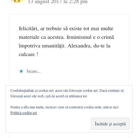
13 august 2017 la 2:28 pm
felicitări, ar trebuie să existe tot mai multe
materiale ca acestea. feminismul e o crimă
împotriva umanității. Alexandra, du-te la
culcare !
Încarc...
Confidențialitate și cookie-uri: acest site folosește cookie-uri. Dacă continui să
folosești acest site web, ești de acord cu utilizarea lor.
Pentru a afla mai multe, inclusiv cum să controlezi cookie-urile, uită-te aici:
clement
Politică cookie-uri
19 august 2017 la 3:07 am