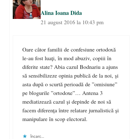
Alina Ioana Dida
21 august 2016 la 10:43 pm
Oare câtor familii de confesiune ortodoxă
le-au fost luați, în mod abuziv, copiii în
diferite state? Abia cazul Bodnariu a ajuns
să sensibilizeze opinia publică de la noi, și
asta după o scurtă perioadă de ”omisiune”
pe blogurile ”ortodoxe”… Antena 3
mediatizează cazul și depinde de noi să
facem diferența între relatare jurnalistică și
manipulare în scop electoral.
Încarc...