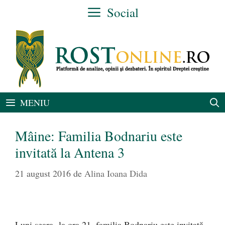
Sari
Social
la
conținut
MENIU
Mâine: Familia Bodnariu este
invitată la Antena 3
21 august 2016
de
Alina Ioana Dida
Luni seara, la ora 21, familia Bodnariu este invitată