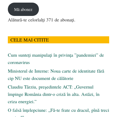
email
Mă abonez
Alătură-te celorlalți 371 de abonați.
CELE MAI CITITE
Cum sunteți manipulați în privința ”pandemiei” de
coronavirus
Ministerul de Interne: Noua carte de identitate fără
cip NU este document de călătorie
Claudiu Târziu, președintele ACT: „Guvernul
împinge România dintr-o criză în alta. Astăzi, în
criza energiei.”
O falsă înțelepciune: „Fă-te frate cu dracul, pînă treci