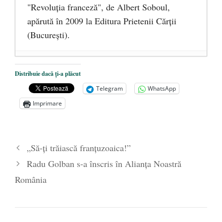
"Revoluţia franceză", de Albert Soboul,
apărută în 2009 la Editura Prietenii Cărţii
(Bucureşti).
Ceva despre pandemie
- 17 martie 2020
Distribuie dacă ți-a plăcut
O carte despre embrionul uman, ca
Telegram
WhatsApp
persoană ce trebuie apărată
- 8 octombrie
Imprimare
2019
Societatea de Cultură Macedo-Română
împlinește 140 de ani de la înființare
- 20
„Să-ți trăiască franțuzoaica!”
septembrie 2019
Radu Golban s-a înscris în Alianța Noastră
România