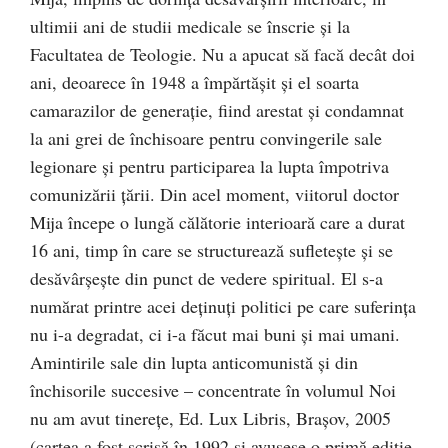
ultimii ani de studii medicale se înscrie şi la
Facultatea de Teologie. Nu a apucat să facă decât doi
ani, deoarece în 1948 a împărtăşit şi el soarta
camarazilor de generaţie, fiind arestat şi condamnat
la ani grei de închisoare pentru convingerile sale
legionare şi pentru participarea la lupta împotriva
comunizării ţării. Din acel moment, viitorul doctor
Mija începe o lungă călătorie interioară care a durat
16 ani, timp în care se structurează sufleteşte şi se
desăvârşeşte din punct de vedere spiritual. El s-a
numărat printre acei deţinuţi politici pe care suferinţa
nu i-a degradat, ci i-a făcut mai buni şi mai umani.
Amintirile sale din lupta anticomunistă şi din
închisorile succesive – concentrate în volumul Noi
nu am avut tinereţe, Ed. Lux Libris, Braşov, 2005
(cartea a fost scrisă în 1992 şi avusese o primă ediţie