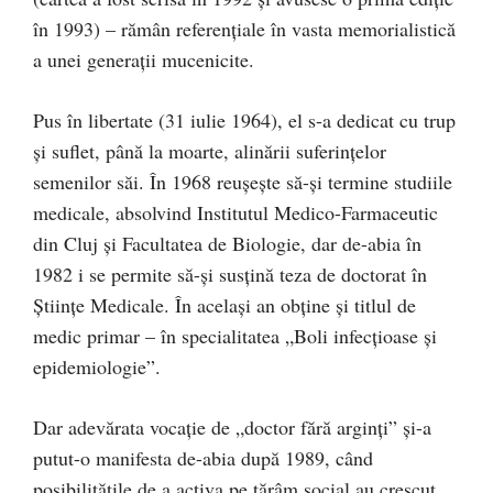
în 1993) – rămân referenţiale în vasta memorialistică
a unei generaţii mucenicite.
Pus în libertate (31 iulie 1964), el s-a dedicat cu trup
şi suflet, până la moarte, alinării suferinţelor
semenilor săi. În 1968 reuşeşte să-şi termine studiile
medicale, absolvind Institutul Medico-Farmaceutic
din Cluj şi Facultatea de Biologie, dar de-abia în
1982 i se permite să-şi susţină teza de doctorat în
Ştiinţe Medicale. În acelaşi an obţine şi titlul de
medic primar – în specialitatea „Boli infecţioase şi
epidemiologie”.
Dar adevărata vocaţie de „doctor fără arginţi” şi-a
putut-o manifesta de-abia după 1989, când
posibilităţile de a activa pe tărâm social au crescut