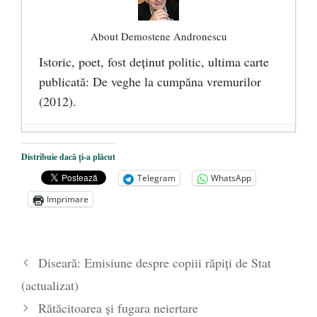
About Demostene Andronescu
Istoric, poet, fost deţinut politic, ultima carte
publicată: De veghe la cumpăna vremurilor
(2012).
Reeducarea din închisorile comuniste
- 4
Distribuie dacă ți-a plăcut
decembrie 2016
Telegram
WhatsApp
Teofil Mija – „doctorul fără de arginți”
- 3
Imprimare
august 2016
Cazul Petre Pandrea: Drama unui „tovarăş
de drum”
- 29 iunie 2016
Diseară: Emisiune despre copiii răpiți de Stat
(actualizat)
Rătăcitoarea şi fugara neiertare