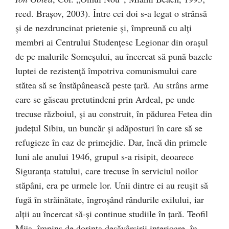
reed. Braşov, 2003). Între cei doi s-a legat o strânsă
şi de nezdruncinat prietenie şi, împreună cu alţi
membri ai Centrului Studenţesc Legionar din oraşul
de pe malurile Someşului, au încercat să pună bazele
luptei de rezistenţă împotriva comunismului care
stătea să se înstăpânească peste ţară. Au strâns arme
care se găseau pretutindeni prin Ardeal, pe unde
trecuse războiul, şi au construit, în pădurea Fetea din
judeţul Sibiu, un buncăr şi adăposturi în care să se
refugieze în caz de primejdie. Dar, încă din primele
luni ale anului 1946, grupul s-a risipit, deoarece
Siguranţa statului, care trecuse în serviciul noilor
stăpâni, era pe urmele lor. Unii dintre ei au reuşit să
fugă în străinătate, îngroşând rândurile exilului, iar
alţii au încercat să-şi continue studiile în ţară. Teofil
Mija, împins de dorinţa desăvârşirii interioare, în