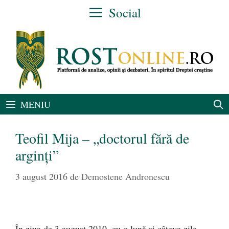
Sari
Social
la
conținut
MENIU
Teofil Mija – „doctorul fără de
arginți”
3 august 2016
de
Demostene Andronescu
În ziua de 3 august 2010, cu o lună şi câteva zile