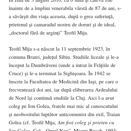
înainte de a împlini venerabila vârstă de 87 de ani, s-
a săvârşit din viaţa aceasta, după o grea suferinţă,
prietenul şi camaradul nostru de doruri şi de ideal,
„doctorul fără de arginţi” Teofil Mija.
Teofil Mija s-a născut la 11 septembrie 1923, în
comuna Bratei, judeţul Sibiu. Studiile liceale şi le-a
început la Dumbrăveni (unde a intrat în Frăţiile de
Cruce) şi le-a terminat la Sighişoara. În 1942 se
înscrie la Facultatea de Medicină din Iaşi, pe care o
frecventează doi ani, iar după eliberarea Ardealului
de Nord îşi continuă studiile la Cluj. Aici l-a avut
coleg pe Ion Golea, fratele mai mic al cunoscutului
şi neobositului luptător anticomunist din exil, Traian
Golea (cf. Teofil Mija,
Am fost coleg şi prieten cu
Ion Golea
, Col. „Omul Nou”, Miami Beach, 1993;