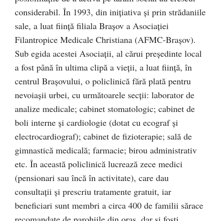
considerabil. În 1993, din iniţiativa şi prin strădaniile
sale, a luat fiinţă filiala Braşov a Asociaţiei
Filantropice Medicale Christiana (AFMC-Braşov).
Sub egida acestei Asociaţii, al cărui preşedinte local
a fost până în ultima clipă a vieţii, a luat fiinţă, în
centrul Braşovului, o policlinică fără plată pentru
nevoiaşii urbei, cu următoarele secţii: laborator de
analize medicale; cabinet stomatologic; cabinet de
boli interne şi cardiologie (dotat cu ecograf şi
electrocardiograf); cabinet de fizioterapie; sală de
gimnastică medicală; farmacie; birou administrativ
etc. În această policlinică lucrează zece medici
(pensionari sau încă în activitate), care dau
consultaţii şi prescriu tratamente gratuit, iar
beneficiari sunt membri a circa 400 de familii sărace
recomandate de parohiile din oraş, dar şi foşti