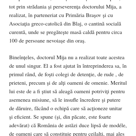
tot prin strădania şi perseverenţa doctorului Mija, a
realizat, în parteneriat cu Primăria Braşov şi cu
Asociaţia greco-catolică din Blaj, o cantină socială
curentă, unde se pregăteşte masă caldă pentru circa
100 de persoane nevoiaşe din oraş.
Bineînţeles, doctorul Mija nu a realizat toate acestea
de unul singur. El a fost ajutat în întreprinderea sa, în
primul rând, de foşti colegi de detenţie, de rude , de
prieteni, precum şi de alţi oameni de omenie. Meritul
lui este de a fi ştiut să aleagă oameni potriviţi pentru
asemenea misiune, să le insufle încredere şi putere
de dăruire, făcând o echipă care să acţioneze unitar
şi eficient. Se spune (şi, din păcate, este foarte
adevărat) că România de astăzi duce lipsă de modéle,
de oameni care să constituie pentru ceilalţi, mai ales