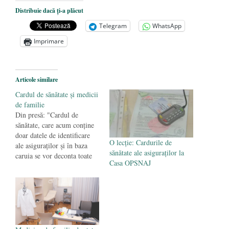
Ceva despre pandemie
- 17 martie 2020
Distribuie dacă ți-a plăcut
O carte despre embrionul uman, ca
Telegram
WhatsApp
persoană ce trebuie apărată
- 8 octombrie
Imprimare
2019
Societatea de Cultură Macedo-Română
împlinește 140 de ani de la înființare
- 20
Articole similare
septembrie 2019
Cardul de sănătate şi medicii
de familie
Din presă: "Cardul de
sănătate, care acum conţine
doar datele de identificare
O lecţie: Cardurile de
ale asiguraţilor şi în baza
sănătate ale asiguraţilor la
caruia se vor deconta toate
Casa OPSNAJ
serviciile medicale din 2015,
va începe sa fie distribuit la
nivel national din 20
septembrie prin Poşta
Română. Cardul va deveni
obligatoriu începând de anul
viitor, pentru accesarea…