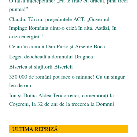
O falsă înțelepciune: „Fă-te frate cu dracul, pînă treci
puntea!”
Claudiu Târziu, președintele ACT: „Guvernul
împinge România dintr-o criză în alta. Astăzi, în
criza energiei.”
Ce au în comun Dan Puric şi Arsenie Boca
Legea deocheată a domnului Dragnea
Biserica și slujitorii Bisericii
350.000 de români pot face o minune! Cu un singur
leu de om
Ion și Doina Aldea-Teodorovici, comemorați la
Coșereni, la 32 de ani de la trecerea la Domnul
ULTIMA REPRIZĂ