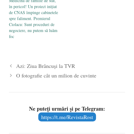
Medicina de familie de stat,
în pericol! Un proiect inițiat
de CNAS împinge cabinetele
spre faliment. Premierul
Ciolacu: Sunt proceduri de
negociere, nu putem să luăm
foc
Azi: Ziua Brâncuși la TVR
O fotografie cât un milion de cuvinte
Ne puteți urmări și pe Telegram:
https://t.me/RevistaRost