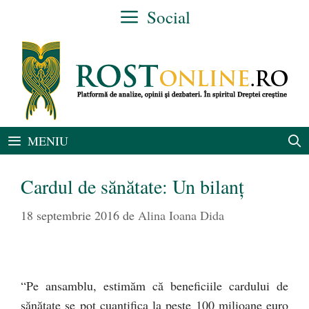
Sari
Social
la
conținut
MENIU
Cardul de sănătate: Un bilanț
18 septembrie 2016
de
Alina Ioana Dida
“Pe ansamblu, estimăm că beneficiile cardului de
sănătate se pot cuantifica la peste 100 milioane euro