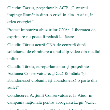
Claudiu Târziu, președintele ACT: „Guvernul
împinge România dintr-o criză în alta. Astăzi, în
criza energiei.”
Protest împotriva abuzurilor CNA: „Libertatea de
exprimare nu poate fi redusă la tăcere
Claudiu Târziu acuză CNA de cenzură după
solicitarea de eliminare a unui clip video din mediul
online
Claudiu Târziu, europarlamentar și președinte
Acțiunea Conservatoare: „Dacă România își
abandonează ciobanii, își abandonează o parte din
suflet”
Conducerea Acțiunii Conservatoare, la Aiud, în
campania națională pentru abrogarea Legii Vexler
Claudiu Târziu acuză USR că atacă Biserica după