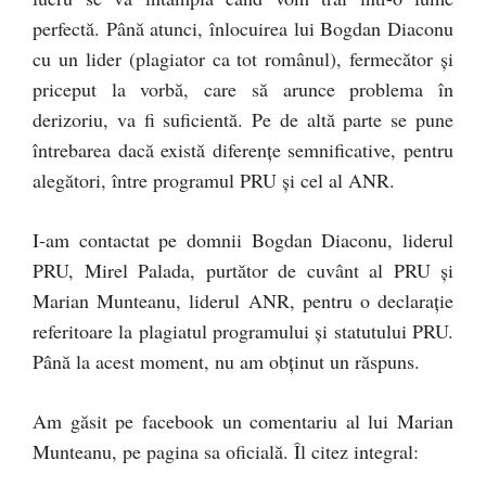
perfectă. Până atunci, înlocuirea lui Bogdan Diaconu
cu un lider (plagiator ca tot românul), fermecător și
priceput la vorbă, care să arunce problema în
derizoriu, va fi suficientă. Pe de altă parte se pune
întrebarea dacă există diferențe semnificative, pentru
alegători, între programul PRU și cel al ANR.
I-am contactat pe domnii Bogdan Diaconu, liderul
PRU, Mirel Palada, purtător de cuvânt al PRU și
Marian Munteanu, liderul ANR, pentru o declarație
referitoare la plagiatul programului și statutului PRU.
Până la acest moment, nu am obținut un răspuns.
Am găsit pe facebook un comentariu al lui Marian
Munteanu, pe pagina sa oficială. Îl citez integral: