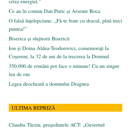
criza energiei.”
Ce au în comun Dan Puric şi Arsenie Boca
O falsă înțelepciune: „Fă-te frate cu dracul, pînă treci
puntea!”
Biserica și slujitorii Bisericii
Ion și Doina Aldea-Teodorovici, comemorați la
Coșereni, la 32 de ani de la trecerea la Domnul
350.000 de români pot face o minune! Cu un singur
leu de om
Legea deocheată a domnului Dragnea
ULTIMA REPRIZĂ
Claudiu Târziu, președintele ACT: „Guvernul