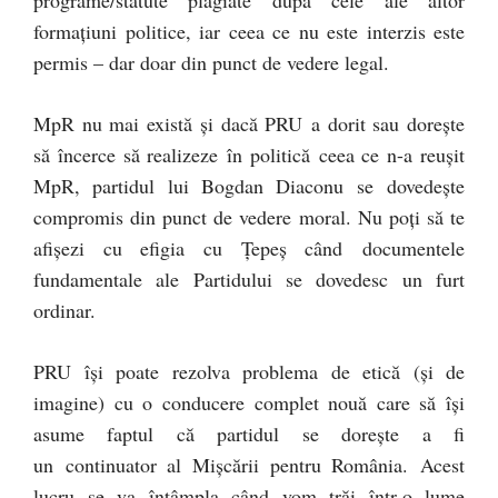
programe/statute plagiate după cele ale altor
formațiuni politice, iar ceea ce nu este interzis este
permis – dar doar din punct de vedere legal.
MpR nu mai există și dacă PRU a dorit sau dorește
să încerce să realizeze în politică ceea ce n-a reușit
MpR, partidul lui Bogdan Diaconu se dovedește
compromis din punct de vedere moral. Nu poți să te
afișezi cu efigia cu Țepeș când documentele
fundamentale ale Partidului se dovedesc un furt
ordinar.
PRU își poate rezolva problema de etică (și de
imagine) cu o conducere complet nouă care să își
asume faptul că partidul se dorește a fi
un continuator al Mișcării pentru România. Acest
lucru se va întâmpla când vom trăi într-o lume