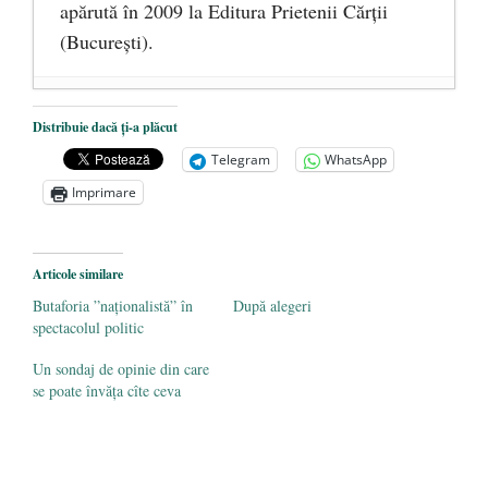
apărută în 2009 la Editura Prietenii Cărţii
(Bucureşti).
Ceva despre pandemie
- 17 martie 2020
Distribuie dacă ți-a plăcut
O carte despre embrionul uman, ca
Telegram
WhatsApp
persoană ce trebuie apărată
- 8 octombrie
Imprimare
2019
Societatea de Cultură Macedo-Română
împlinește 140 de ani de la înființare
- 20
Articole similare
septembrie 2019
Butaforia ”naționalistă” în
După alegeri
spectacolul politic
Un sondaj de opinie din care
se poate învăța cîte ceva