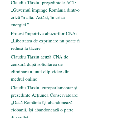
Claudiu Târziu, președintele ACT:
„Guvernul împinge România dintr-o
criză în alta. Astăzi, în criza
energiei.”
Protest împotriva abuzurilor CNA:
„Libertatea de exprimare nu poate fi
redusă la tăcere
Claudiu Târziu acuză CNA de
cenzură după solicitarea de
eliminare a unui clip video din
mediul online
Claudiu Târziu, europarlamentar și
președinte Acțiunea Conservatoare:
„Dacă România își abandonează
ciobanii, își abandonează o parte
din suflet”