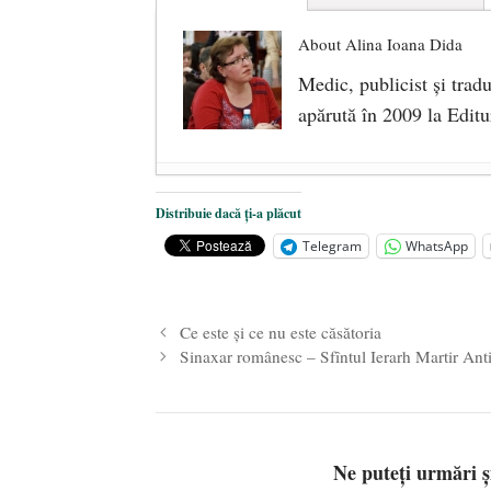
About Alina Ioana Dida
Medic, publicist şi trad
apărută în 2009 la Editur
Ceva despre pandemie
- 17 martie
Distribuie dacă ți-a plăcut
O carte despre embrionul uman, ca
Telegram
WhatsApp
Societatea de Cultură Macedo-Româ
2019
Ce este și ce nu este căsătoria
Sinaxar românesc – Sfîntul Ierarh Martir Ant
Ne puteți urmări 