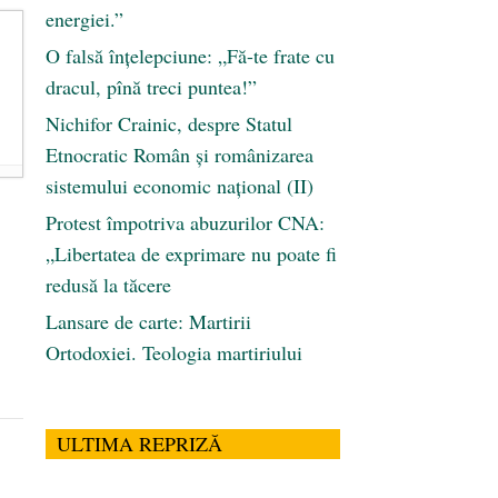
energiei.”
O falsă înțelepciune: „Fă-te frate cu
dracul, pînă treci puntea!”
Nichifor Crainic, despre Statul
Etnocratic Român şi românizarea
sistemului economic naţional (II)
Protest împotriva abuzurilor CNA:
„Libertatea de exprimare nu poate fi
redusă la tăcere
Lansare de carte: Martirii
Ortodoxiei. Teologia martiriului
ULTIMA REPRIZĂ