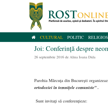
Sari
la
conținut
CULTURAL
POLITIC
RELIGIOS
Joi: Conferință despre neom
26 septembrie 2016
de
Alina Ioana Dida
Parohia Mărcuța din București organizeaz
ortodoxiei în temnițele comuniste” .
Sunt invitați să conferențieze: