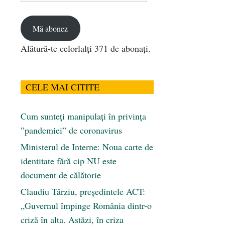
email
Mă abonez
Alătură-te celorlalți 371 de abonați.
CELE MAI CITITE
Cum sunteți manipulați în privința
”pandemiei” de coronavirus
Ministerul de Interne: Noua carte de
identitate fără cip NU este
document de călătorie
Claudiu Târziu, președintele ACT:
„Guvernul împinge România dintr-o
criză în alta. Astăzi, în criza