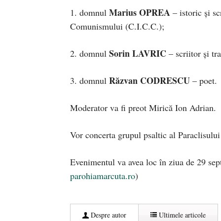
Marius OPREA
1. domnul
– istoric și s
Comunismului (C.I.C.C.);
Sorin LAVRIC
2. domnul
– scriitor și tr
Răzvan CODRESCU
3. domnul
– poet.
Moderator va fi preot Mirică Ion Adrian.
Vor concerta grupul psaltic al Paraclisul
Evenimentul va avea loc în ziua de 29 sept
parohiamarcuta.ro
)
Despre autor
Ultimele articole