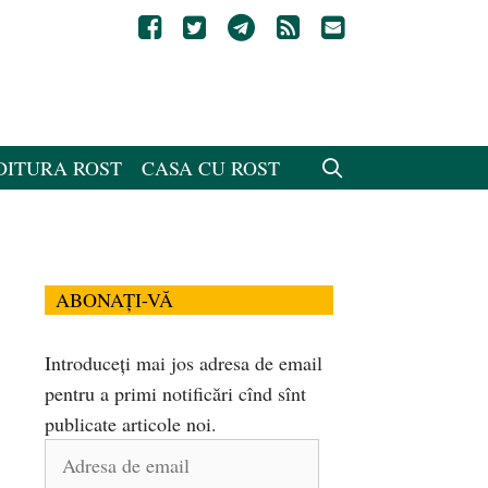
DITURA ROST
CASA CU ROST
ABONAȚI-VĂ
Introduceți mai jos adresa de email
pentru a primi notificări cînd sînt
publicate articole noi.
Adresa
de