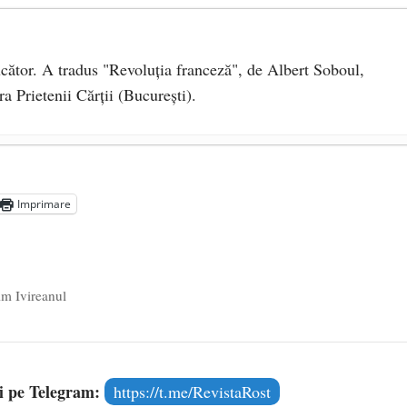
ucător. A tradus "Revoluţia franceză", de Albert Soboul,
a Prietenii Cărţii (Bucureşti).
 2020
 persoană ce trebuie apărată
- 8 octombrie 2019
Imprimare
nă împlinește 140 de ani de la înființare
- 20 septembrie
im Ivireanul
și pe Telegram:
https://t.me/RevistaRost