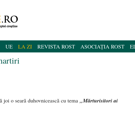
UE
LA ZI
REVISTA ROST
ASOCIAȚIA ROST
E
artiri
ă joi o seară duhovnicească cu tema
,,Mărturisitori ai