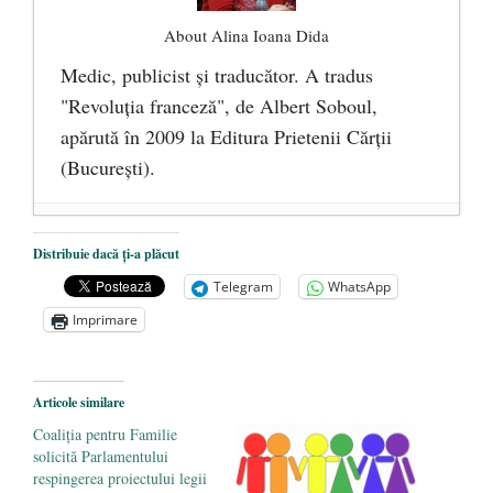
About Alina Ioana Dida
Medic, publicist şi traducător. A tradus
"Revoluţia franceză", de Albert Soboul,
apărută în 2009 la Editura Prietenii Cărţii
(Bucureşti).
Ceva despre pandemie
- 17 martie 2020
Distribuie dacă ți-a plăcut
O carte despre embrionul uman, ca
Telegram
WhatsApp
persoană ce trebuie apărată
- 8 octombrie
Imprimare
2019
Societatea de Cultură Macedo-Română
împlinește 140 de ani de la înființare
- 20
Articole similare
septembrie 2019
Coaliția pentru Familie
solicită Parlamentului
respingerea proiectului legii