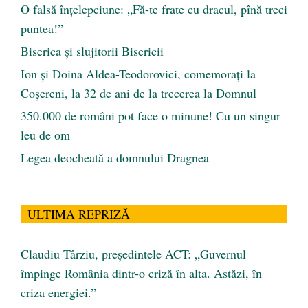
O falsă înțelepciune: „Fă-te frate cu dracul, pînă treci
puntea!”
Biserica și slujitorii Bisericii
Ion și Doina Aldea-Teodorovici, comemorați la
Coșereni, la 32 de ani de la trecerea la Domnul
350.000 de români pot face o minune! Cu un singur
leu de om
Legea deocheată a domnului Dragnea
ULTIMA REPRIZĂ
Claudiu Târziu, președintele ACT: „Guvernul
împinge România dintr-o criză în alta. Astăzi, în
criza energiei.”