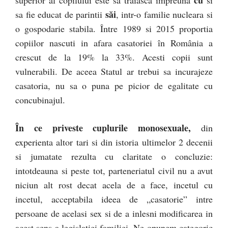
cu
superior al copilului este sa traiasca impreuna
si
săi
sa fie educat de parintii
, intr-o familie nucleara si
o gospodarie stabila. Între 1989 si 2015 proportia
copiilor nascuti in afara casatoriei în România a
crescut de la 19% la 33%. Acesti copii sunt
vulnerabili. De aceea Statul ar trebui sa incurajeze
casatoria, nu sa o puna pe picior de egalitate cu
concubinajul.
În ce priveste cuplurile monosexuale,
din
experienta altor tari si din istoria ultimelor 2 decenii
si jumatate rezulta cu claritate o concluzie:
intotdeauna si peste tot, parteneriatul civil nu a avut
niciun alt rost decat acela de a face, incetul cu
incetul, acceptabila ideea de „casatorie” intre
persoane de acelasi sex si de a inlesni modificarea in
acest sens a legislatiei familiei. Ne opunem categoric