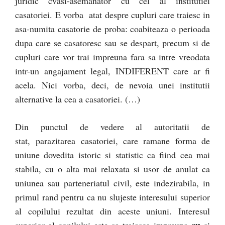
juridic cvasi-asemanator cu cel al institutiei
casatoriei. E vorba atat despre cupluri care traiesc in
asa-numita casatorie de proba: coabiteaza o perioada
dupa care se casatoresc sau se despart, precum si de
cupluri care vor trai impreuna fara sa intre vreodata
intr-un angajament legal, INDIFERENT care ar fi
acela. Nici vorba, deci, de nevoia unei institutii
alternative la cea a casatoriei. (…)
Din punctul de vedere al autoritatii de
stat, parazitarea casatoriei, care ramane forma de
uniune dovedita istoric si statistic ca fiind cea mai
stabila, cu o alta mai relaxata si usor de anulat ca
uniunea sau parteneriatul civil, este indezirabila, in
primul rand pentru ca nu slujeste interesului superior
al copilului rezultat din aceste uniuni. Interesul